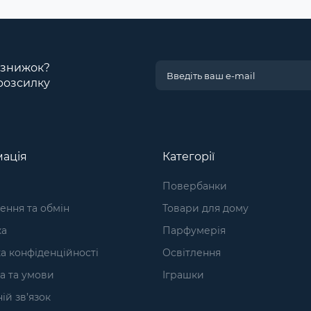
і знижок?
розсилку
ація
Категорії
Повербанки
ння та обмін
Товари для дому
ка
Парфумерія
а конфіденційності
Освітлення
а та умови
Іграшки
ій зв’язок