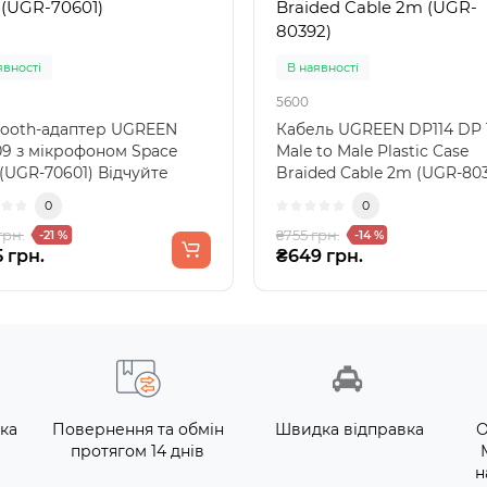
 (UGR-70601)
Braided Cable 2m (UGR-
80392)
явності
В наявності
5600
tooth-адаптер UGREEN
Кабель UGREEN DP114 DP 1
9 з мікрофоном Space
Male to Male Plastic Case
 (UGR-70601) Відчуйте
Braided Cable 2m (UGR-80
ду бездротової п..
Відкрийте новий..
0
0
грн.
₴755 грн.
-21 %
-14 %
 грн.
₴649 грн.
ка
Повернення та обмін
Швидка відправка
О
протягом 14 днів
н