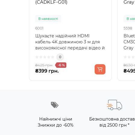
(CADKLF-G01)
Gray
В наявності
В на
6001
5598
Шукаєте надійний HDMI
Blue
кабель 4K довжиною 3 м для
CM30
високоякісної передачі відео й
Gray
аудіо? Baseus Cafule..
свобо
0
₴425 грн.
₴630 
-6 %
₴399 грн.
₴495
Найнижчі ціни
Безкоштовна достав
Знижки до -60%
від 2500 грн *