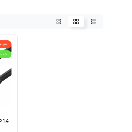
кція
рний
 1.4