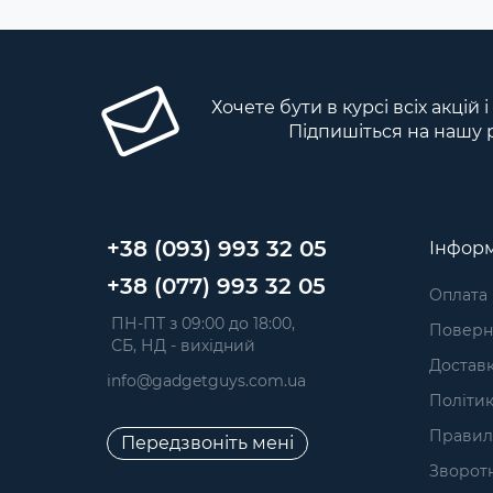
Хочете бути в курсі всіх акцій 
Підпишіться на нашу 
+38 (093) 993 32 05
Інформ
+38 (077) 993 32 05
Оплата
 ПН-ПТ з 09:00 до 18:00, 
Поверне
 СБ, НД - вихідний
Достав
info@gadgetguys.com.ua
Політик
Правил
Передзвоніть мені
Зворотн