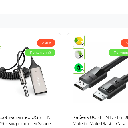
4
3
Акція
А
Популярний
Популя
3
24
3
tooth-адаптер UGREEN
Кабель UGREEN DP114 DP
9 з мікрофоном Space
Male to Male Plastic Case