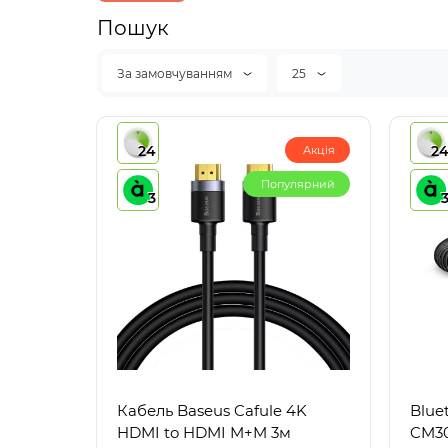
Пошук
За замовчуванням
25
24
2
Акція
Популярний
3
Кабель Baseus Cafule 4K
Blue
HDMI to HDMI M+M 3м
CM30