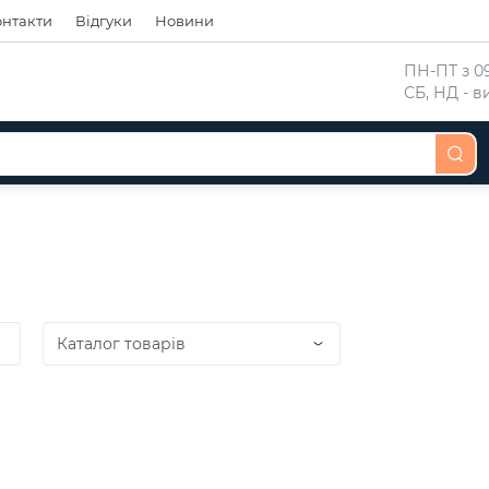
онтакти
Відгуки
Новини
 ПН-ПТ з 09
 СБ, НД - 