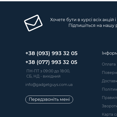
Хочете бути в курсі всіх акцій 
Підпишіться на нашу 
+38 (093) 993 32 05
Інформ
+38 (077) 993 32 05
Оплата
 ПН-ПТ з 09:00 до 18:00, 
Поверне
 СБ, НД - вихідний
Достав
info@gadgetguys.com.ua
Політик
Правил
Передзвоніть мені
Зворотн
Карта с