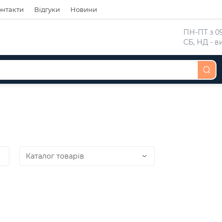
онтакти
Відгуки
Новини
 ПН-ПТ з 09
 СБ, НД - 