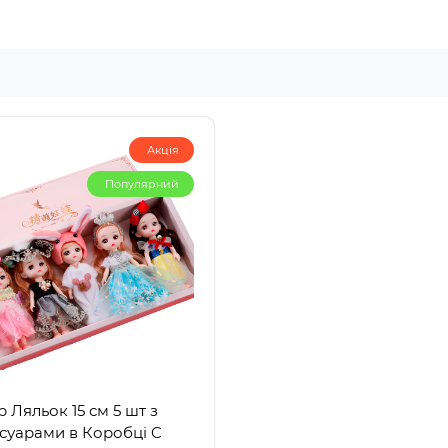
Акція
Популярний
р Ляльок 15 см 5 шт з
суарами в Коробці C