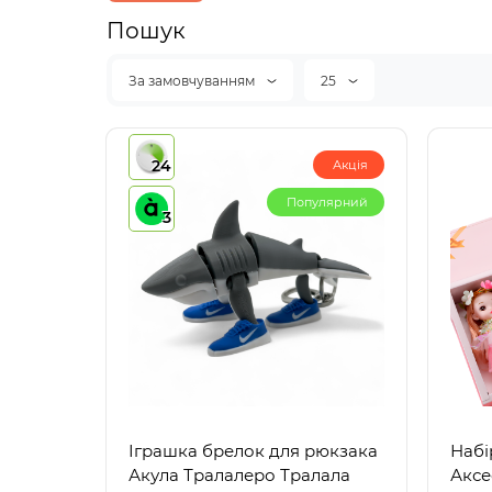
Пошук
За замовчуванням
25
24
Акція
Популярний
3
Іграшка брелок для рюкзака
Набі
Акула Тралалеро Тралала
Аксе