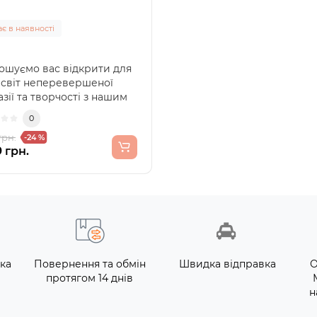
є в наявності
ошуємо вас відкрити для
 світ неперевершеної
зії та творчості з нашим
ом з 5 ляльо..
0
грн.
-24 %
 грн.
ка
Повернення та обмін
Швидка відправка
О
протягом 14 днів
н