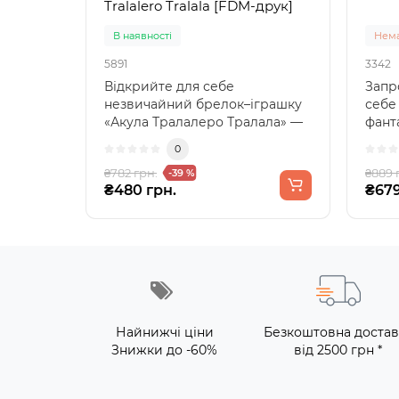
Tralalero Tralala [FDM-друк]
В наявності
Нема
5891
3342
Відкрийте для себе
Запр
незвичайний брелок–іграшку
себе
«Акула Тралалеро Тралала» —
фанта
стильний та функціональний..
набор
0
₴782 грн.
₴889 
-39 %
₴480 грн.
₴679
Найнижчі ціни
Безкоштовна достав
Знижки до -60%
від 2500 грн *