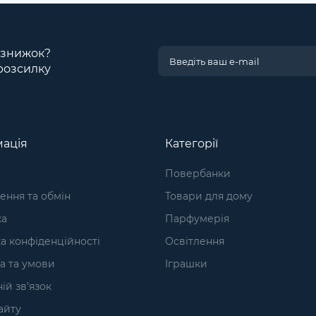
і знижок?
розсилку
ація
Категорії
Повербанки
ння та обмін
Товари для дому
ка
Парфумерія
а конфіденційності
Освітлення
а та умови
Іграшки
ій зв’язок
айту