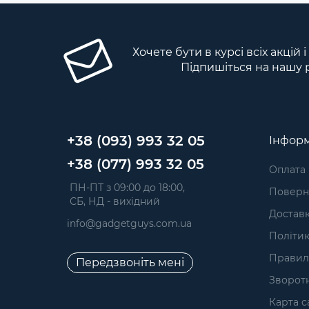
Хочете бути в курсі всіх акцій 
Підпишіться на нашу 
+38 (093) 993 32 05
Інформ
+38 (077) 993 32 05
Оплата
 ПН-ПТ з 09:00 до 18:00, 
Поверне
 СБ, НД - вихідний
Достав
info@gadgetguys.com.ua
Політик
Правил
Передзвоніть мені
Зворотн
Карта с