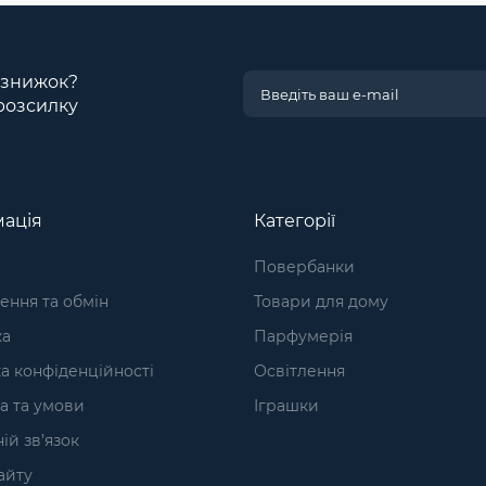
і знижок?
розсилку
ація
Категорії
Повербанки
ння та обмін
Товари для дому
ка
Парфумерія
а конфіденційності
Освітлення
а та умови
Іграшки
ій зв’язок
айту