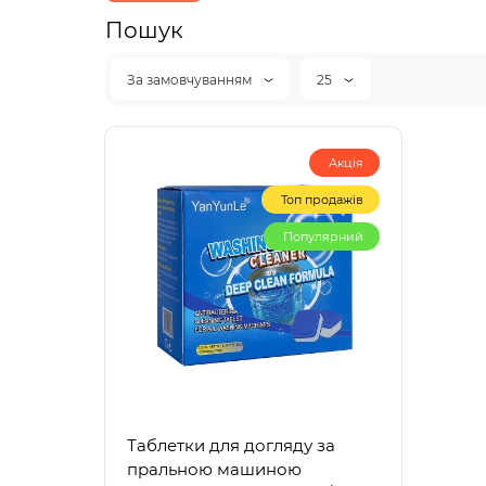
Пошук
За замовчуванням
25
Акція
Топ продажів
Популярний
Таблетки для догляду за
пральною машиною