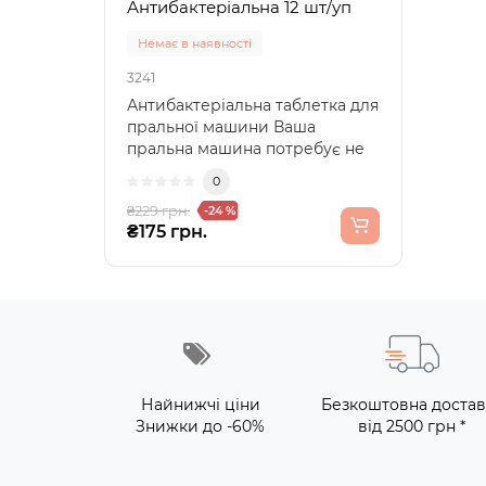
Антибактеріальна 12 шт/уп
Немає в наявності
3241
Антибактеріальна таблетка для
пральної машини Ваша
пральна машина потребує не
лише ретельного догля..
0
₴229 грн.
-24 %
₴175 грн.
Найнижчі ціни
Безкоштовна достав
Знижки до -60%
від 2500 грн *