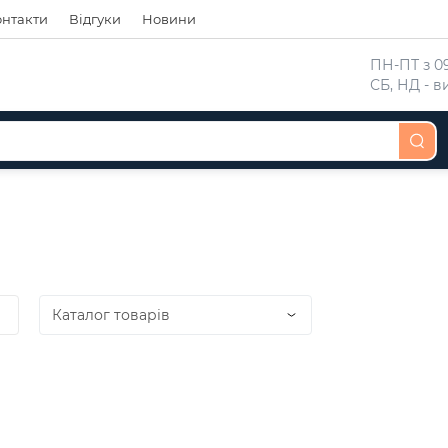
онтакти
Відгуки
Новини
 ПН-ПТ з 09
 СБ, НД - 