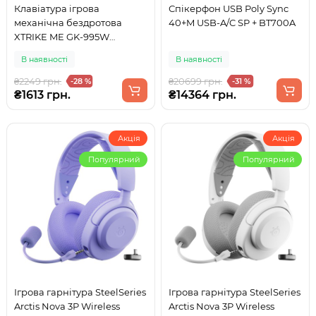
Клавіатура ігрова
Спікерфон USB Poly Sync
механічна бездротова
40+M USB-A/C SP + BT700A
XTRIKE ME GK-995W
UA,Bluetooth+2.4G+Type-
В наявності
В наявності
C,68кл.2000мАг,RGB
₴2249 грн.
₴20699 грн.
-28 %
-31 %
₴1613 грн.
₴14364 грн.
Акція
Акція
Популярний
Популярний
Ігрова гарнітура SteelSeries
Ігрова гарнітура SteelSeries
Arctis Nova 3P Wireless
Arctis Nova 3P Wireless