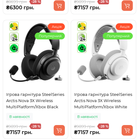
₴8699 грн.
₴9899 грн.
-28 %
-28 %
₴6300 грн.
₴7157 грн.
Акція
Акція
3
3
Популярний
Популярний
24
24
3
3
Ігрова гарнітура SteelSeries
Ігрова гарнітура SteelSeries
Arctis Nova 3X Wireless
Arctis Nova 3X Wireless
MultiPlatform/Xbox Black
MultiPlatform/Xbox White
В наявності
В наявності
₴9899 грн.
₴9899 грн.
-28 %
-28 %
₴7157 грн.
₴7157 грн.