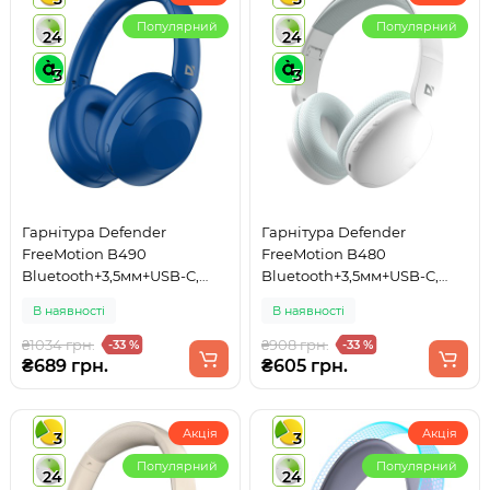
Популярний
Популярний
24
24
3
3
Гарнітура Defender
Гарнітура Defender
FreeMotion B490
FreeMotion B480
Bluetooth+3,5мм+USB-C,
Bluetooth+3,5мм+USB-C,
Blue
White
В наявності
В наявності
₴1034 грн.
₴908 грн.
-33 %
-33 %
₴689 грн.
₴605 грн.
Акція
Акція
3
3
Популярний
Популярний
24
24