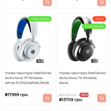
Популярний
Акція
Популярний
Ігрова гарнітура SteelSeries
Ігрова гарнітура SteelSeries
Arctis Nova 7P Wireless
Arctis Nova 7X Wireless
White PC/PS/SW/MAC/MOB
Black
XBOX/PC/PS/SW/MAC/MOB
₴17999 грн.
₴20359 грн.
-33 %
₴13709 грн.