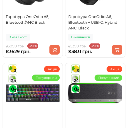
Гарнітура OneOdio A5,
Гарнітура OneOdio A6,
Bluetooth/ANC Black
Bluetooth + USB-C, Hybrid
ANC, Black
В наявності
В наявності
₴5099 грн.
₴5399 грн.
-29 %
-29 %
₴3629 грн.
₴3831 грн.
Акція
Акція
3
3
Популярний
Популярний
24
24
3
3