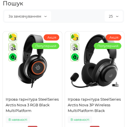
Пошук
За замовчуванням
25
Акція
Акція
3
3
Популярний
Популярний
24
24
3
3
Ігрова гарнітура SteelSeries
Ігрова гарнітура SteelSeries
Arctis Nova 3 RGB Black
Arctis Nova 3P Wireless
MultiPlatform
MultiPlatform Black
В наявності
В наявності