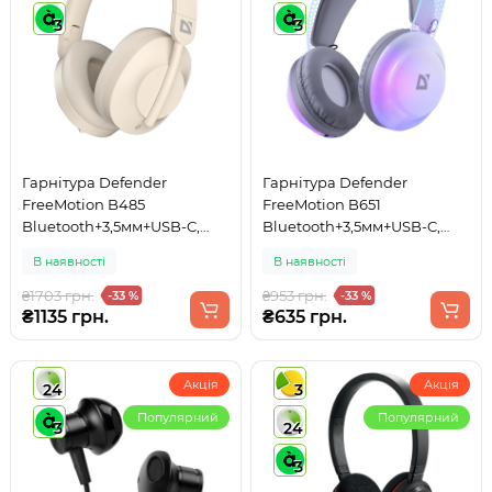
3
3
Гарнітура Defender
Гарнітура Defender
FreeMotion B485
FreeMotion B651
Bluetooth+3,5мм+USB-C,
Bluetooth+3,5мм+USB-C,
ANC Beige
RGB White
В наявності
В наявності
₴1703 грн.
₴953 грн.
-33 %
-33 %
₴1135 грн.
₴635 грн.
Акція
Акція
24
3
Популярний
Популярний
3
24
3