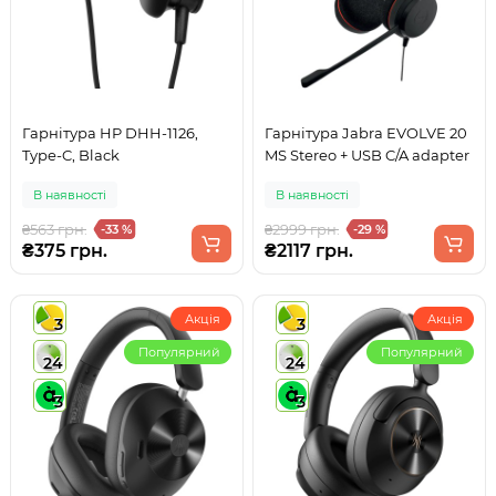
Гарнітура HP DHH-1126,
Гарнітура Jabra EVOLVE 20
Type-C, Black
MS Stereo + USB C/A adapter
В наявності
В наявності
₴563 грн.
₴2999 грн.
-33 %
-29 %
₴375 грн.
₴2117 грн.
Акція
Акція
3
3
Популярний
Популярний
24
24
3
3