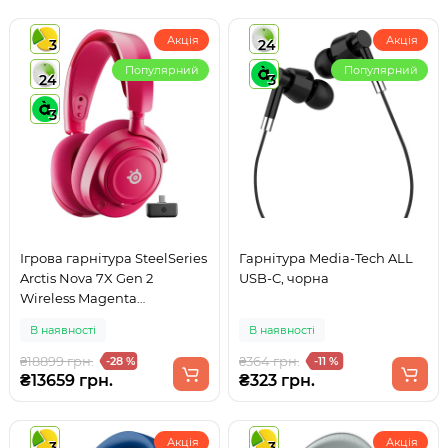
Акція
Акція
3
24
Популярний
Популярний
24
3
3
Ігрова гарнітура SteelSeries
Гарнітура Media-Tech ALL
Arctis Nova 7X Gen 2
USB-C, чорна
Wireless Magenta
PC/PS/SW/MAC/MOB
В наявності
В наявності
₴18899 грн.
₴364 грн.
-28 %
-11 %
₴13659 грн.
₴323 грн.
Акція
Акція
3
3