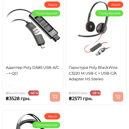
Акція
Акція
Популярний
Популярний
Адаптер Poly DA85 USB-A/C
Гарнітура Poly BlackWire
--> QD
C3220 M USB-С + USB-C/A
Adapter HS Stereo
₴6449 грн.
₴3599 грн.
-45 %
-29 %
₴3528 грн.
₴2571 грн.
Акція
Популярний