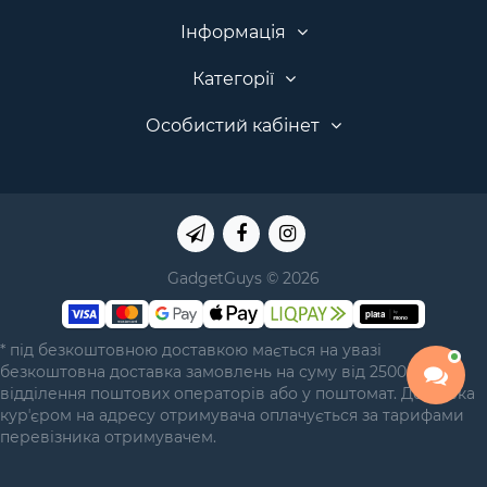
Інформація
Категорії
Особистий кабінет
GadgetGuys © 2026
* під безкоштовною доставкою мається на увазі
безкоштовна доставка замовлень на суму від 2500 грн у
відділення поштових операторів або у поштомат. Доставка
курʼєром на адресу отримувача оплачується за тарифами
перевізника отримувачем.