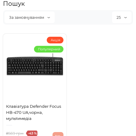
Пошук
За замовчуванням
25
Акція
Популярний
Клавіатура Defender Focus
HB-470 UA,чорна,
мультимедіа
₴569 грн.
-43 %