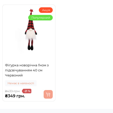
Акція
Популярний
Фігурка новорічна Гном з
підсвічуванням 40 см
Червоний
Немає в наявності
₴439 грн.
-21 %
₴349 грн.