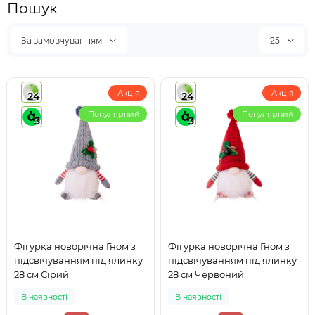
Пошук
За замовчуванням
25
Акція
Акція
24
24
Популярний
Популярний
3
3
Фігурка новорічна Гном з
Фігурка новорічна Гном з
підсвічуванням під ялинку
підсвічуванням під ялинку
28 см Сірий
28 см Червоний
В наявності
В наявності