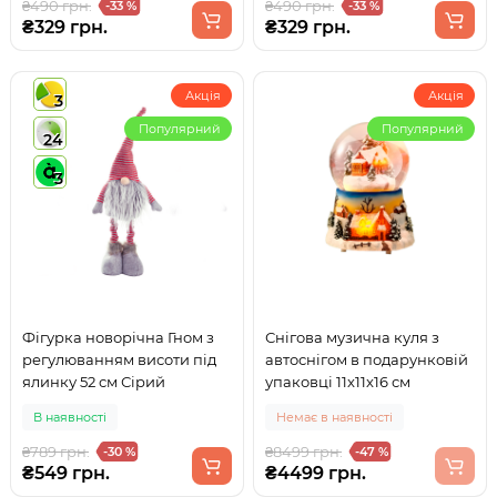
₴490 грн.
₴490 грн.
-33 %
-33 %
₴329 грн.
₴329 грн.
Акція
Акція
3
Популярний
Популярний
24
3
Фігурка новорічна Гном з
Снігова музична куля з
регулюванням висоти під
автоснігом в подарунковій
ялинку 52 см Сірий
упаковці 11x11x16 см
В наявності
Немає в наявності
₴789 грн.
₴8499 грн.
-30 %
-47 %
₴549 грн.
₴4499 грн.