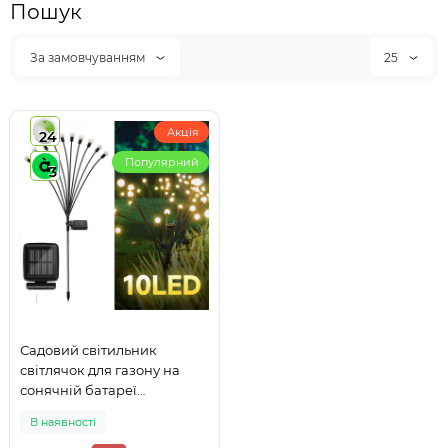
Пошук
За замовчуванням
25
Акція
24
Популярний
3
Садовий світильник
світлячок для газону на
сонячній батареї
водонепроникний 10 LED
В наявності
ламп