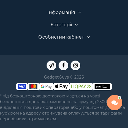
Інформація
Категорії
Особистий кабінет
GadgetGuys © 2026
* під безкоштовною доставкою мається на увазі
безкоштовна доставка замовлень на суму від 2500 грн у
відділення поштових операторів або у поштомат. Доставка
курʼєром на адресу отримувача оплачується за тарифами
перевізника отримувачем.