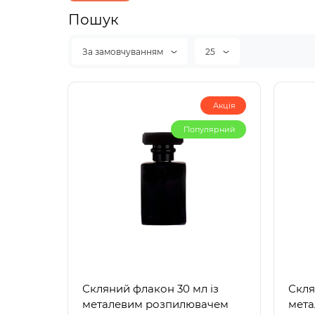
Пошук
За замовчуванням
25
Акція
Популярний
Скляний флакон 30 мл із
Скля
металевим розпилювачем
мета