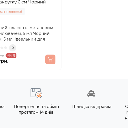
закрутку 6 см Чорний
є в наявності
ний флакон із металевим
илювачем, 5 мл Чорний
: 5 мл, ідеальний для
ньких порц..
0
рн.
-14 %
грн.
ка
Повернення та обмін
Швидка відправка
О
протягом 14 днів
н