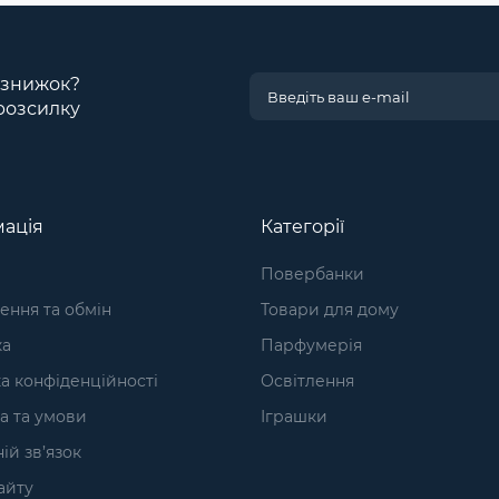
і знижок?
розсилку
ація
Категорії
Повербанки
ння та обмін
Товари для дому
ка
Парфумерія
а конфіденційності
Освітлення
а та умови
Іграшки
ій зв’язок
айту