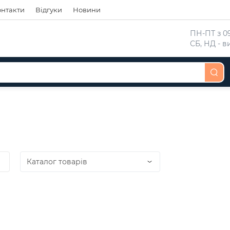
онтакти
Відгуки
Новини
 ПН-ПТ з 09
 СБ, НД - 