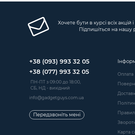
Хочете бути в курсі всіх акцій 
Підпишіться на нашу 
+38 (093) 993 32 05
Інформ
+38 (077) 993 32 05
Оплата
 ПН-ПТ з 09:00 до 18:00, 
Поверне
 СБ, НД - вихідний
Достав
info@gadgetguys.com.ua
Політик
Правил
Передзвоніть мені
Зворотн
Карта с