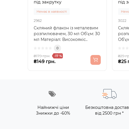
під закрутку
під 
Немає в наявності
Нема
2962
3022
Скляний флакон із металевим
Скля
розпилювачем, 30 мл Об'єм: 30
розп
мл Матеріал: Високоякіс..
Об'єм
мале
0
₴179 грн.
₴29 г
-17 %
₴149 грн.
₴25 
Найнижчі ціни
Безкоштовна достав
Знижки до -60%
від 2500 грн *