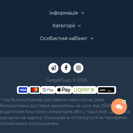
Інформація
Категорії
Особистий кабінет
GadgetGuys © 2026
* під безкоштовною доставкою мається на увазі
безкоштовна доставка замовлень на суму від 2500 грн у
відділення поштових операторів або у поштомат. Доставка
курʼєром на адресу отримувача оплачується за тарифами
перевізника отримувачем.