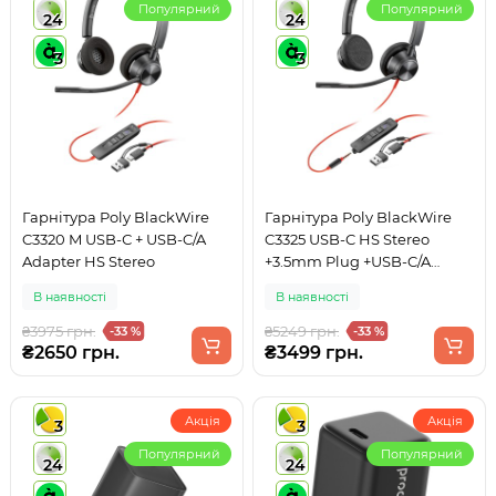
Популярний
Популярний
24
24
3
3
Гарнітура Poly BlackWire
Гарнітура Poly BlackWire
C3320 M USB-С + USB-C/A
C3325 USB-C HS Stereo
Adapter HS Stereo
+3.5mm Plug +USB-C/A
Adapter
В наявності
В наявності
₴3975 грн.
₴5249 грн.
-33 %
-33 %
₴2650 грн.
₴3499 грн.
Акція
Акція
3
3
Популярний
Популярний
24
24