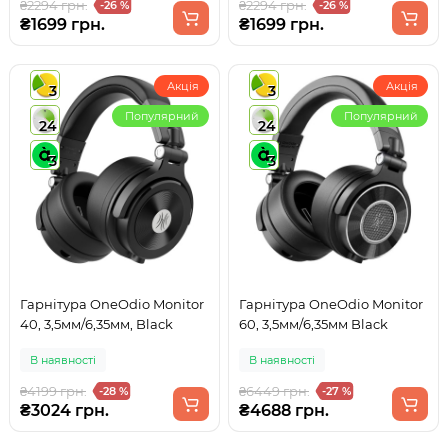
₴2294 грн.
₴2294 грн.
-26 %
-26 %
₴1699 грн.
₴1699 грн.
Акція
Акція
3
3
Популярний
Популярний
24
24
3
3
Гарнітура OneOdio Monitor
Гарнітура OneOdio Monitor
40, 3,5мм/6,35мм, Black
60, 3,5мм/6,35мм Black
В наявності
В наявності
₴4199 грн.
₴6449 грн.
-28 %
-27 %
₴3024 грн.
₴4688 грн.