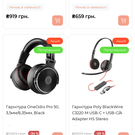
Немає в наявності
Немає в наявності
₴919 грн.
₴659 грн.
Акція
Акція
Популярний
Популярний
Гарнітура OneOdio Pro 50,
Гарнітура Poly BlackWire
3,5мм/6,35мм, Black
C3220 M USB-С + USB-C/A
Adapter HS Stereo
₴3369 грн.
₴3599 грн.
-34 %
-29 %