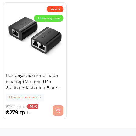
Акція
Популярний
Розгалужувач витої пари
(сплітер) Vention RJ45
Splitter Adapter 1шт Black
(IPTB0)
Немає в наявності
₴344 грн.
-19 %
₴279 грн.