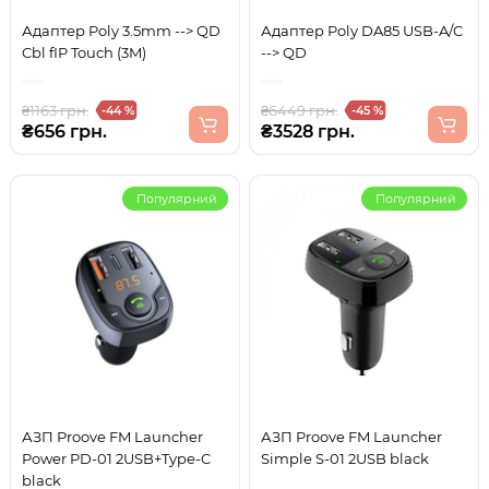
Адаптер Poly 3.5mm --> QD
Адаптер Poly DA85 USB-A/C
Cbl fIP Touch (3M)
--> QD
₴1163 грн.
₴6449 грн.
-44 %
-45 %
₴656 грн.
₴3528 грн.
Популярний
Популярний
АЗП Proove FM Launcher
АЗП Proove FM Launcher
Power PD-01 2USB+Type-C
Simple S-01 2USB black
black