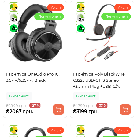
Акція
Акція
3
3
Популярний
Популярний
24
24
3
3
Гарнітура OneOdio Pro 10,
Гарнітура Poly BlackWire
3,5мм/6,35мм, Black
C3225 USB-C HS Stereo
+3.5mm Plug +USB-C/A
Adapter (Bulk)
В наявності
В наявності
₴2849 грн.
₴4799 грн.
-27 %
-33 %
₴2067 грн.
₴3199 грн.
Акція
Акція
3
3