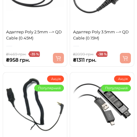
Адаптер Poly 2.5mm --> QD
Адаптер Poly 3.5mm --> QD
Cable (0.45M)
Cable (0.15M)
₴1469 грн.
₴2099 грн.
-35 %
-38 %
₴958 грн.
₴1311 грн.
Акція
Акція
Популярний
Популярний