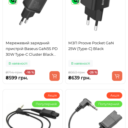
3
3
Мережевий зарядний
МЗП Proove Pocket GaN
пристрій Baseus GaN5S PD
25W (Type-C) Black
30W Type-C Cluster Black
(P10162504113-00)
В наявності
В наявності
₴714 грн.
₴863 грн.
-16 %
-26 %
₴599 грн.
₴639 грн.
Акція
Акція
Популярний
Популярний