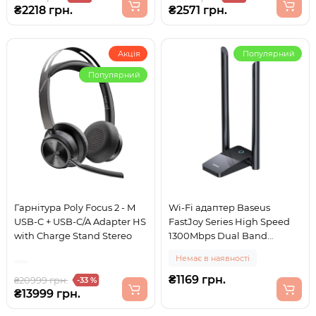
₴2218 грн.
₴2571 грн.
Акція
Популярний
Популярний
Гарнітура Poly Focus 2 - M
Wi-Fi адаптер Baseus
USB-C + USB-C/A Adapter HS
FastJoy Series High Speed
with Charge Stand Stereo
1300Mbps Dual Band
2.4Ghz/5Ghz USB Wifi
Немає в наявності
Adapter (B01317600111-05)
₴1169 грн.
₴20999 грн.
-33 %
₴13999 грн.