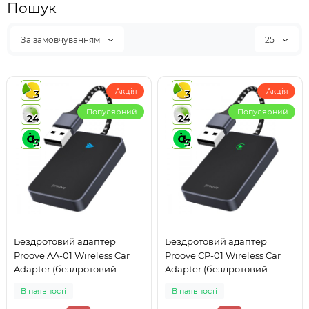
Пошук
За замовчуванням
25
Акція
Акція
3
3
Популярний
Популярний
24
24
3
3
Бездротовий адаптер
Бездротовий адаптер
Proove AA-01 Wireless Car
Proove СP-01 Wireless Car
Adapter (бездротовий
Adapter (бездротовий
Android Auto адаптер) black
Apple CarPlay адаптер)
В наявності
В наявності
Black