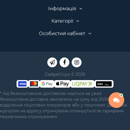
Інформація
Категорії
Особистий кабінет
GadgetGuys © 2026
* під безкоштовною доставкою мається на увазі
безкоштовна доставка замовлень на суму від 2500 грн у
відділення поштових операторів або у поштомат. Доставка
курʼєром на адресу отримувача оплачується за тарифами
перевізника отримувачем.