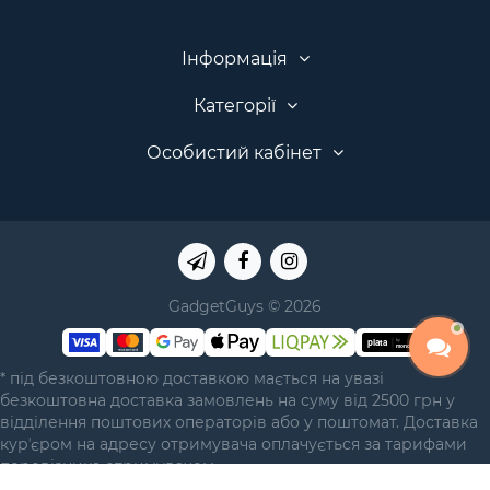
Інформація
Категорії
Особистий кабінет
GadgetGuys © 2026
* під безкоштовною доставкою мається на увазі
безкоштовна доставка замовлень на суму від 2500 грн у
відділення поштових операторів або у поштомат. Доставка
курʼєром на адресу отримувача оплачується за тарифами
перевізника отримувачем.