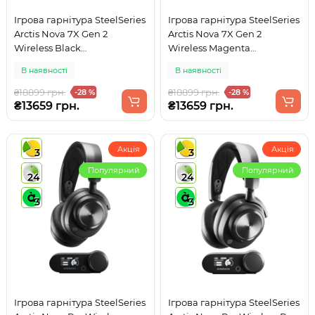
Ігрова гарнітура SteelSeries
Ігрова гарнітура SteelSeries
Arctis Nova 7X Gen 2
Arctis Nova 7X Gen 2
Wireless Black
Wireless Magenta
PC/PS/SW/MAC/MOB
PC/PS/SW/MAC/MOB
В наявності
В наявності
₴18899 грн.
₴18899 грн.
-28 %
-28 %
₴13659 грн.
₴13659 грн.
Акція
Акція
3
3
Популярний
Популярний
24
24
3
3
Ігрова гарнітура SteelSeries
Ігрова гарнітура SteelSeries