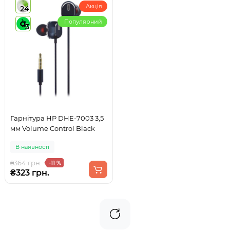
Акція
24
Популярний
3
Гарнітура HP DHE-7003 3,5
мм Volume Control Black
В наявності
₴364 грн.
-11 %
₴323 грн.