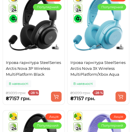
Популярний
Популярний
24
24
3
3
Ігрова гарнітура SteelSeries
Ігрова гарнітура SteelSeries
Arctis Nova 3P Wireless
Arctis Nova 3X Wireless
MultiPlatform Black
MultiPlatform/Xbox Aqua
В наявності
В наявності
₴9899 грн.
₴9899 грн.
-28 %
-28 %
₴7157 грн.
₴7157 грн.
Акція
Акція
3
3
Популярний
Популярний
24
24