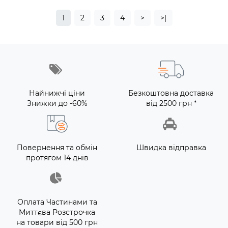
1
2
3
4
>
>|
Найнижчі ціни
Безкоштовна доставка
Знижки до -60%
від 2500 грн *
Повернення та обмін
Швидка відправка
протягом 14 днів
Оплата Частинами та
Миттєва Розстрочка
на товари від 500 грн