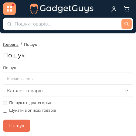
Головна
Пошук
Пошук
Пошук
Пошук в підкатегоріях
Шукати в описах товарів