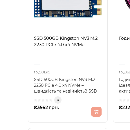
SSD 500GB Kingston NV3 M.2
Годи
2230 PCIe 4.0 x4 NVMe
tb_901319
tb_86
SSD 500GB Kingston NV3 M.2
Годи
2230 PCIe 4.0 x4 NVMe –
ідеа
швидкість та надійністьЗ SSD
акти
Kingston NV3 об’ємом..
Oukit
0
₴3562 грн.
₴232