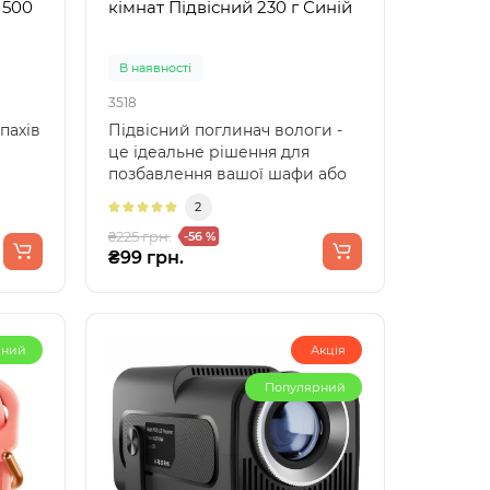
 500
кімнат Підвісний 230 г Синій
В наявності
3518
пахів
Підвісний поглинач вологи -
це ідеальне рішення для
позбавлення вашої шафи або
ванної кімнати від не..
2
₴225 грн.
-56 %
₴99 грн.
рний
Акція
Популярний