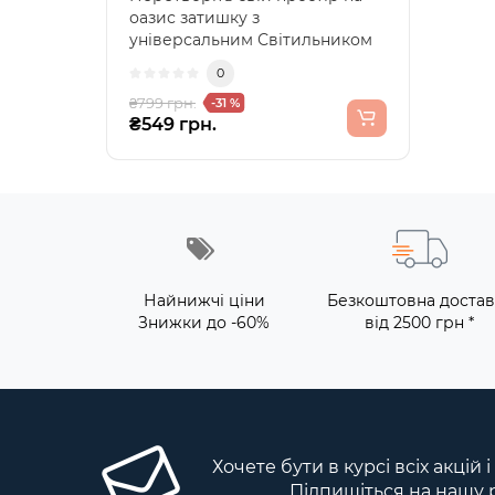
оазис затишку з
універсальним Світильником
RGB з Bluetooth Колонкою
0
BT23..
₴799 грн.
-31 %
₴549 грн.
Найнижчі ціни
Безкоштовна достав
Знижки до -60%
від 2500 грн *
Хочете бути в курсі всіх акцій 
Підпишіться на нашу 