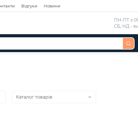
онтакти
Відгуки
Новини
 ПН-ПТ з 09
 СБ, НД - 