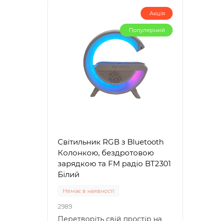
Акція
Популярний
Cвітильник RGB з Bluetooth
Колонкою, бездротовою
зарядкою та FM радіо BT2301
Білий
Немає в наявності
2989
Перетворіть свій простір на