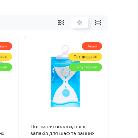
кція
Акція
ажів
Топ продажів
рний
Популярний
Поглинач вологи, цвілі,
их
запахів для шаф та ванних