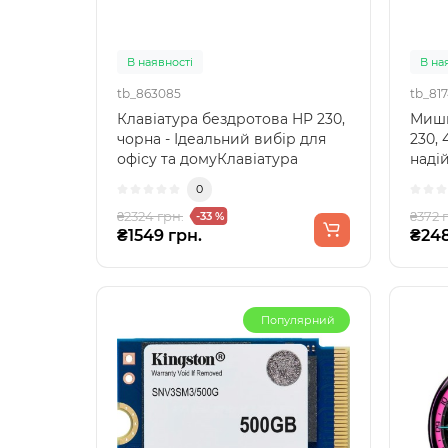
В наявності
В на
tb_863085
tb_817
Клавіатура бездротова HP 230,
Мишк
чорна - Ідеальний вибір для
230, 
офісу та домуКлавіатура
наді
бездротова HP 230 ..
вико
0
₴2324 грн.
₴372 
-33 %
₴1549 грн.
₴248
Популярний