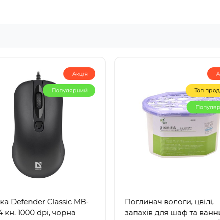
Акція
А
Популярний
Топ прод
Популя
а Defender Classic MB-
Поглинач вологи, цвілі,
4 кн. 1000 dpi, чорна
запахів для шаф та ванн