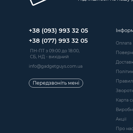
+38 (093) 993 32 05
Інформ
+38 (077) 993 32 05
Оплата
 ПН-ПТ з 09:00 до 18:00, 
Поверне
 СБ, НД - вихідний
Достав
info@gadgetguys.com.ua
Політик
Правил
Передзвоніть мені
Зворотн
Карта с
Виробн
Акції
Про на