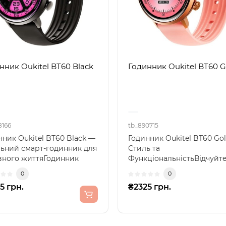
нник Oukitel BT60 Black
Годинник Oukitel BT60 G
8166
tb_890715
нник Oukitel BT60 Black —
Годинник Oukitel BT60 Gol
льний смарт-годинник для
Стиль та
вного життяГодинник
ФункціональністьВідчуйт
el BT60 Blac..
гармонію стилю та технол
0
0
з новим O..
5 грн.
₴2325 грн.