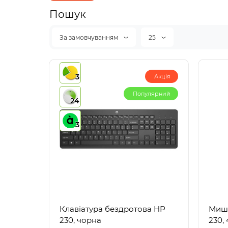
Пошук
За замовчуванням
25
3
Акція
Популярний
24
3
Клавіатура бездротова HP
Мишк
230, чорна
230, 