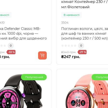
кімнат Контейнер 230 г /
мл Фіолетовий
явності
В наявності
410
3504
а Defender Classic MB-
Поглинач вологи, цвілі, за
4 кн. 1000 dpi, чорна —
для шаф та ванних кімнат
йний вибір для щоденного
(контейнер 230 г / 500 мл)
ристанняСтро..
Фіолетовий ..
0
0
грн.
₴340 грн.
-33 %
-27 %
 грн.
₴247 грн.
Популярний
Популя