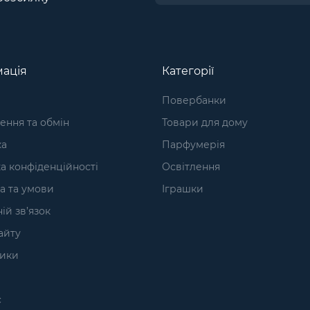
ація
Категорії
Повербанки
ння та обмін
Товари для дому
ка
Парфумерія
а конфіденційності
Освітлення
а та умови
Іграшки
ій зв’язок
айту
ики
с