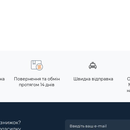
ка
Повернення та обмін
Швидка відправка
О
протягом 14 днів
н
і знижок?
розсилку