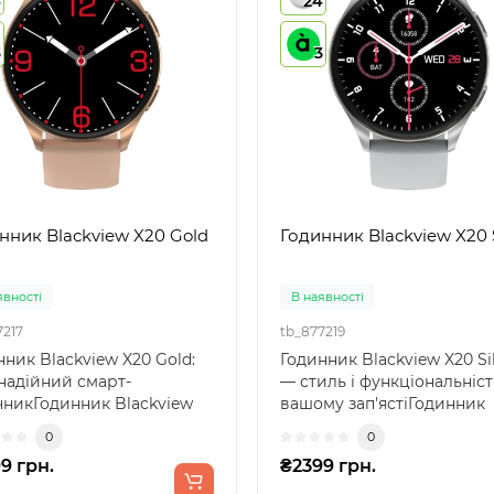
4
24
3
3
нник Blackview X20 Gold
Годинник Blackview X20 S
явності
В наявності
7217
tb_877219
ник Blackview X20 Gold:
Годинник Blackview X20 Si
надійний смарт-
— стиль і функціональніст
чникГодинник Blackview
вашому зап'ястіГодинник
old — це ідеальне по..
Blackview X20 Sil..
0
0
9 грн.
₴2399 грн.