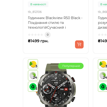
В наявності
В на
tb_812106
tb_86
Годинник Blackview R50 Black -
Годин
Поєднання стилю та
розу
технологійСучасний і
дизай
функціональний, годинник
сучас
0
Blac..
₴1499 грн.
₴149
3
Популярний
24
2
3