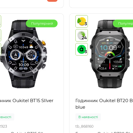
3
3
Популярний
Популя
4
24
3
3
нник Oukitel BT15 SIlver
Годинник Oukitel BT20 B
blue
явності
В наявності
2923
tb_868160