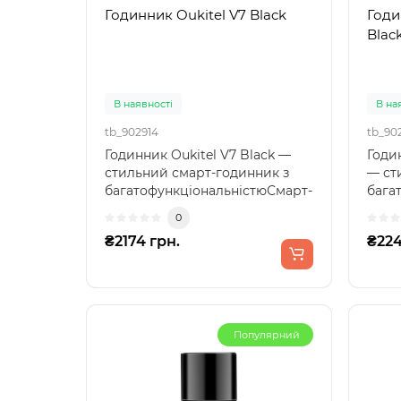
Годинник Oukitel V7 Black
Годи
Blac
В наявності
В на
tb_902914
tb_90
Годинник Oukitel V7 Black —
Годин
стильний смарт-годинник з
— ст
багатофункціональністюСмарт-
бага
годинник Oukitel V..
сучас
0
₴2174 грн.
₴224
Популярний