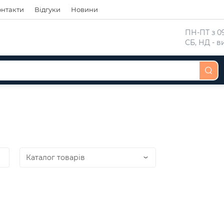
онтакти
Відгуки
Новини
 ПН-ПТ з 09
 СБ, НД - 