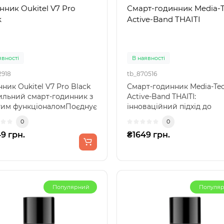
нник Oukitel V7 Pro
Смарт-годинник Media-
k
Active-Band THAITI
явності
В наявності
2918
tb_870516
ник Oukitel V7 Pro Black
Смарт-годинник Media-Te
ильний смарт-годинник з
Active-Band THAITI:
тим функціоналомПоєднує
інноваційний підхід до
ний дизай..
здоров'я та стилюСмарт-
0
0
годинник..
9 грн.
₴1649 грн.
Популярний
Популя