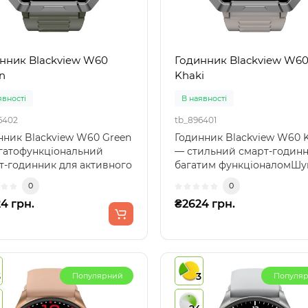
нник Blackview W60
Годинник Blackview W6
n
Khaki
явності
В наявності
6402
tb_896401
нник Blackview W60 Green
Годинник Blackview W60 K
гатофункціональний
— стильний смарт-годинн
т-годинник для активного
багатим функціоналомШу
ю життяСучасний..
надійний смарт-..
0
0
4 грн.
₴2624 грн.
3
3
Популярний
Популя