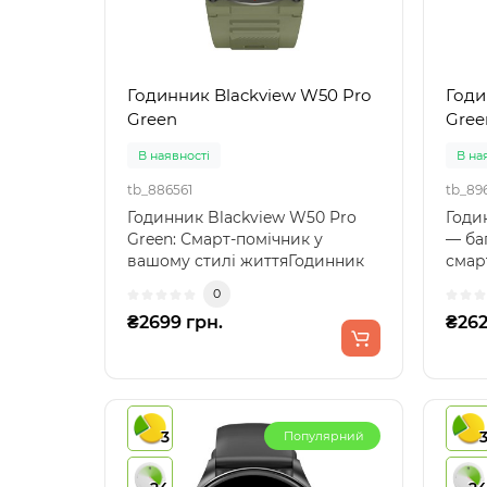
Годинник Blackview W50 Pro
Годи
Green
Gree
В наявності
В на
tb_886561
tb_89
Годинник Blackview W50 Pro
Годи
Green: Смарт-помічник у
— ба
вашому стилі життяГодинник
смар
Blackview W50 Pro Gree..
стил
0
₴2699 грн.
₴262
3
Популярний