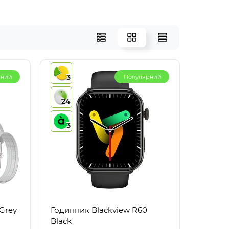
3
рний
Популярний
24
3
Grey
Годинник Blackview R60
Black