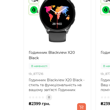
24
2
3
Годинник Blackview X20
Годи
Black
В наявності
В на
tb_877216
tb_87
Годинник Blackview X20 Black -
Годин
стиль та функціональність на
Ваш 
вашому зап'ясті Годинник
помі
Blackview X20 B..
X20 G
0
₴2399 грн.
₴239