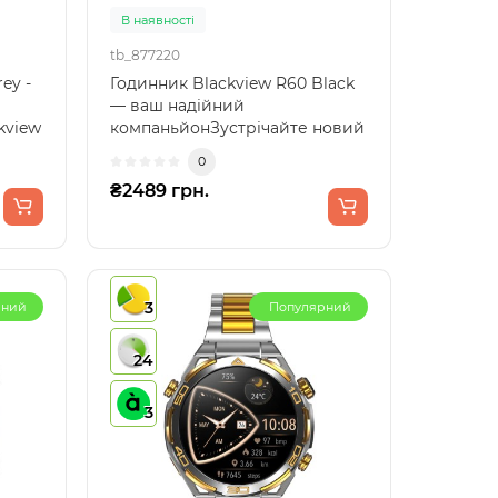
В наявності
tb_877220
ey -
Годинник Blackview R60 Black
— ваш надійний
kview
компаньйонЗустрічайте новий
вимір в освоєнні високих тех..
0
₴2489 грн.
3
рний
Популярний
24
3