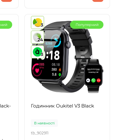
3
рний
Популярний
24
3
lack-
Годинник Oukitel V3 Black
В наявності
tb_902911