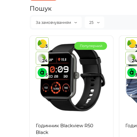
Пошук
За замовчуванням
25
3
Популярний
24
2
3
Годинник Blackview R50
Годи
Black