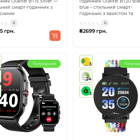
ник Oukitel BT15 SIlver —
Годинник Oukitel BT20 Bla
ьний смарт-годинник з
blue – стильний смарт-
сними
годинник з захистом та
ивостямиСмарт-
багатою функціональністю
0
0
ник Oukite..
5 грн.
₴2699 грн.
3
3
Популярний
Популя
4
24
3
3