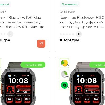
явності
В наявності
8097
tb_868096
ник Blackview R50 Blue:
Годинник Blackview R50 Gr
мні функції у стильному
ваш надійний цифровий
ніBlackview R50 Blue - це
помічникЗустрічайте Blac
ний сма..
R50 Grey, надійний..
0
0
9 грн.
₴1499 грн.
3
3
Популярний
Популя
4
24
3
3