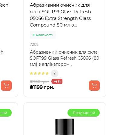
Tech
Абразивний очисник для
скла SOFT99 Glass Refresh
05066 Extra Strength Glass
Compound 80 мл з
аплікатором
В наявності
7202
ch
Абразивний очисник для скла
SOFT99 Glass Refresh 05066 (80
мл) з аплікатором ..
2
₴1250 грн.
-4 %
₴1199 грн.
рний
Популярний