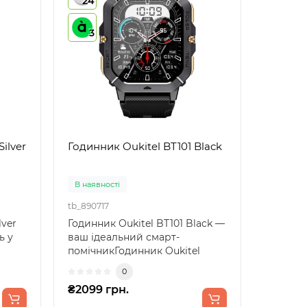
24
3
ilver
Годинник Oukitel BT101 Black
В наявності
tb_890717
lver
Годинник Oukitel BT101 Black —
ь у
ваш ідеальний смарт-
помічникГодинник Oukitel
BT101 Black — це не прос..
0
₴2099 грн.