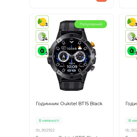
3
Популярний
24
2
3
Годинник Oukitel BT15 Black
Годи
В наявності
В на
tb_902922
tb_90