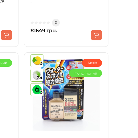
ck-
..
Сти..
0
₴1649 грн.
3
рний
Акція
Популярний
24
3