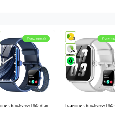
3
3
Популярний
Популя
4
24
3
3
нник Blackview R50 Blue
Годинник Blackview R50 