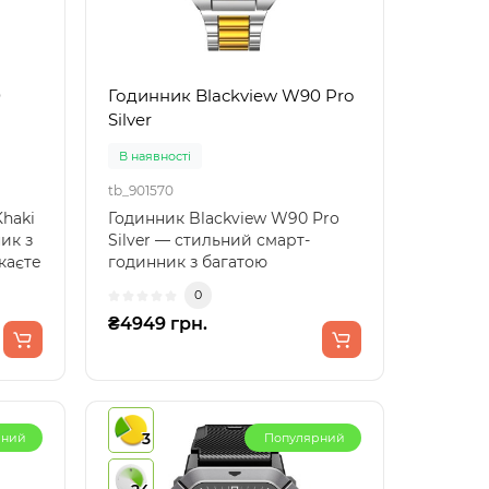
0
Годинник Blackview W90 Pro
Silver
В наявності
tb_901570
haki
Годинник Blackview W90 Pro
ик з
Silver — стильний смарт-
каєте
годинник з багатою
функціональністюЦей
0
годинник п..
₴4949 грн.
3
рний
Популярний