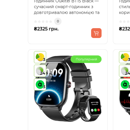
Годинник Oukitel BT15 Black —
Годин
сучасний смарт-годинник з
стил
довготривалою автономією та
кори
багатофункціонал..
можл
0
годин
₴2325 грн.
₴232
3
Популярний
24
2
3