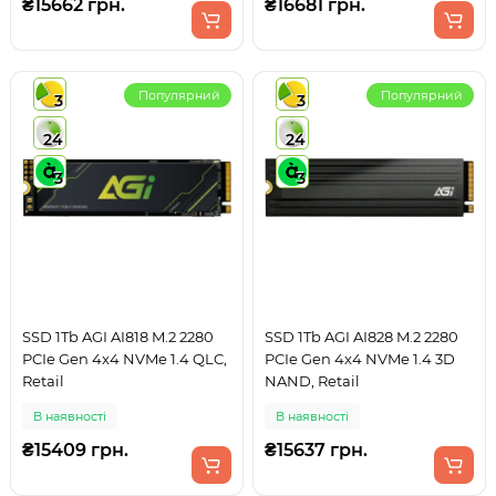
₴15662 грн.
₴16681 грн.
Популярний
Популярний
3
3
24
24
3
3
SSD 1Tb AGI AI818 M.2 2280
SSD 1Tb AGI AI828 M.2 2280
PCIe Gen 4x4 NVMe 1.4 QLC,
PCIe Gen 4x4 NVMe 1.4 3D
Retail
NAND, Retail
В наявності
В наявності
₴15409 грн.
₴15637 грн.