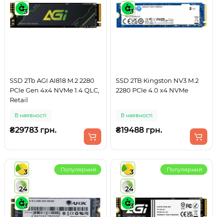
3
3
SSD 2Tb AGI AI818 M.2 2280
SSD 2TB Kingston NV3 M.2
PCIe Gen 4x4 NVMe 1.4 QLC,
2280 PCIe 4.0 x4 NVMe
Retail
В наявності
В наявності
₴29783 грн.
₴19488 грн.
Популярний
Популярний
3
3
24
24
3
3