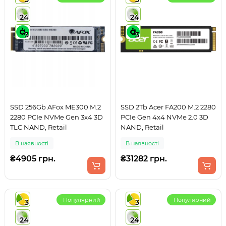
24
24
3
3
SSD 256Gb AFox ME300 M.2
SSD 2Tb Acer FA200 M.2 2280
2280 PCIe NVMe Gen 3x4 3D
PCIe Gen 4x4 NVMe 2.0 3D
TLC NAND, Retail
NAND, Retail
В наявності
В наявності
₴4905 грн.
₴31282 грн.
Популярний
Популярний
3
3
24
24