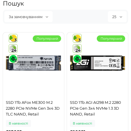
Пошук
За замовчуванням
25
Популярний
Популярний
3
3
24
24
3
3
SSD 1Tb AFox ME300 M.2
SSD 1Tb AGI AI298 M.2 2280
2280 PCIe NVMe Gen 3x4 3D
PCIe Gen 3x4 NVMe 1.3 3D
TLC NAND, Retail
NAND, Retail
В наявності
В наявності