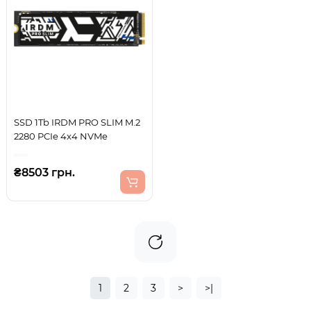
SSD 1Tb IRDM PRO SLIM M.2
2280 PCIe 4x4 NVMe
₴8503 грн.
1
2
3
>
>|