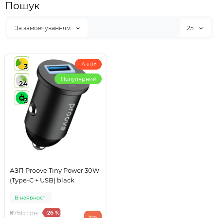
Пошук
За замовчуванням
25
Акція
3
Популярний
24
3
АЗП Proove Tiny Power 30W
(Type-C + USB) black
В наявності
₴768 грн.
-26 %