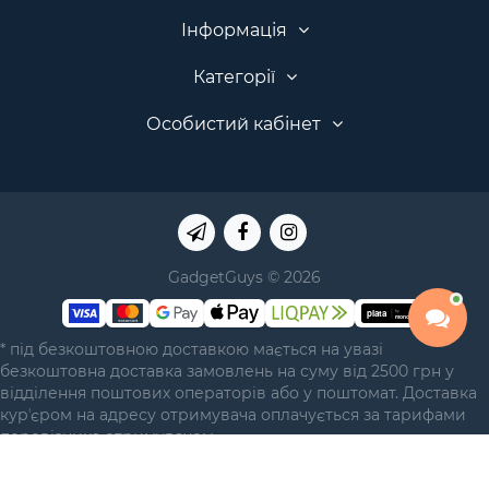
Інформація
Категорії
Особистий кабінет
GadgetGuys © 2026
* під безкоштовною доставкою мається на увазі
безкоштовна доставка замовлень на суму від 2500 грн у
відділення поштових операторів або у поштомат. Доставка
курʼєром на адресу отримувача оплачується за тарифами
перевізника отримувачем.