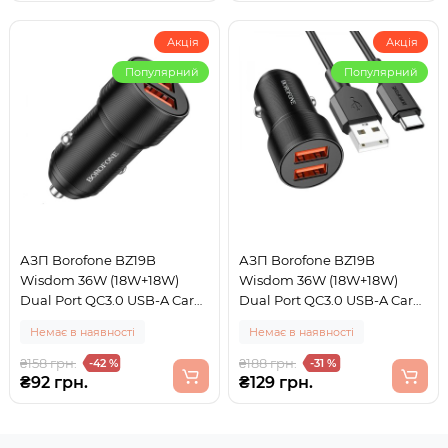
Акція
Акція
Популярний
Популярний
АЗП Borofone BZ19B
АЗП Borofone BZ19B
Wisdom 36W (18W+18W)
Wisdom 36W (18W+18W)
Dual Port QC3.0 USB-A Car
Dual Port QC3.0 USB-A Car
Charger Black
Charger Set + кабель Type-C
Немає в наявності
Немає в наявності
1м Black
₴158 грн.
₴188 грн.
-42 %
-31 %
₴92 грн.
₴129 грн.