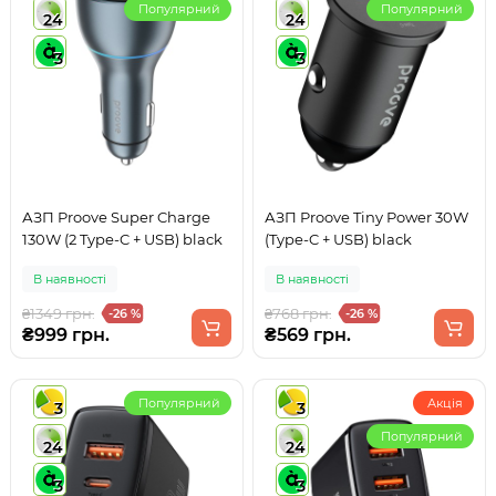
Популярний
Популярний
24
24
3
3
АЗП Proove Super Charge
АЗП Proove Tiny Power 30W
130W (2 Type-C + USB) black
(Type-C + USB) black
В наявності
В наявності
₴1349 грн.
₴768 грн.
-26 %
-26 %
₴999 грн.
₴569 грн.
Популярний
Акція
3
3
Популярний
24
24
3
3