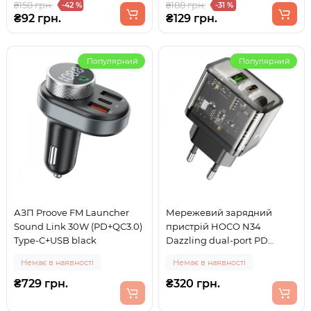
₴158 грн.
₴188 грн.
-42 %
-31 %
₴92 грн.
₴129 грн.
Популярний
Популярний
АЗП Proove FM Launcher
Мережевий зарядний
Sound Link 30W (PD+QC3.0)
пристрій HOCO N34
Type-C+USB black
Dazzling dual-port PD
20W+QC3.0 Type-C+USB
Немає в наявності
Немає в наявності
Black
₴729 грн.
₴320 грн.