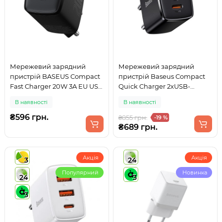
Мережевий зарядний
Мережевий зарядний
пристрій BASEUS Compact
пристрій Baseus Compact
Fast Charger 20W 3A EU USB
Quick Charger 2xUSB-
+ Type-C Power Delivery +
A+Type-C 30W EU Black
В наявності
В наявності
QC3.0 Black (CCXJ-B01)
₴596 грн.
₴855 грн.
-19 %
₴689 грн.
Акція
Акція
3
24
Популярний
Новинка
24
3
3