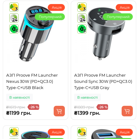
Акція
Акція
3
3
Популярний
Популярний
24
24
3
3
АЗП Proove FM Launcher
АЗП Proove FM Launcher
Nexus 30W (PD+QC3.0)
Sound Sync 30W (PD+QC3.0)
Type-C+USB Black
Type-C+USB Gray
В наявності
В наявності
₴1619 грн.
₴1889 грн.
-26 %
-26 %
₴1199 грн.
₴1399 грн.
Акція
Акція
3
3