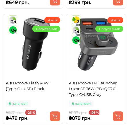
₴649 грн.
₴399 грн.
Акція
Акція
24
3
Популярний
Популярний
3
24
3
АЗП Proove Flash 48W
АЗП Proove FM Launcher
(Type-C + USB) Black
Luxor SE 36W (PD+QC3.0)
Type-C+USB Gray
В наявності
В наявності
₴647 грн.
₴1187 грн.
-26 %
-26 %
₴479 грн.
₴879 грн.