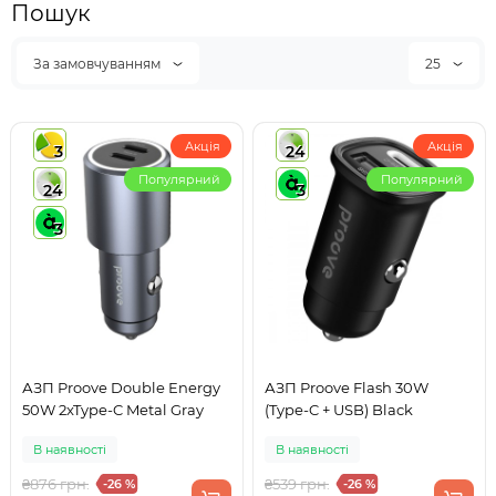
Пошук
За замовчуванням
25
Акція
Акція
3
24
Популярний
Популярний
24
3
3
АЗП Proove Double Energy
АЗП Proove Flash 30W
50W 2xType-C Metal Gray
(Type-C + USB) Black
В наявності
В наявності
₴876 грн.
₴539 грн.
-26 %
-26 %