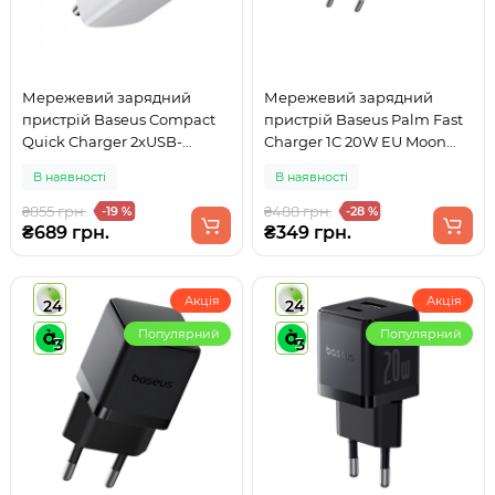
Мережевий зарядний
Мережевий зарядний
пристрій Baseus Compact
пристрій Baseus Palm Fast
Quick Charger 2xUSB-
Charger 1C 20W EU Moon
A+Type-C 30W EU White
White
В наявності
В наявності
₴855 грн.
₴488 грн.
-19 %
-28 %
₴689 грн.
₴349 грн.
Акція
Акція
24
24
Популярний
Популярний
3
3