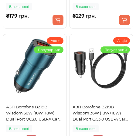
Black
В наявності
В наявності
₴179 грн.
₴229 грн.
Акція
Акція
Популярний
Популярний
АЗП Borofone BZ19B
АЗП Borofone BZ19B
Wisdom 36W (18W+18W)
Wisdom 36W (18W+18W)
Dual Port QC3.0 USB-A Car
Dual Port QC3.0 USB-A Car
Charger Sapphire Blue
Charger Set + кабель Micro-
В наявності
В наявності
USB 1м Black