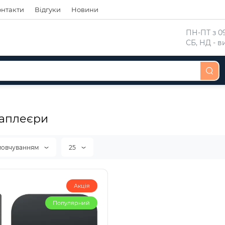
онтакти
Відгуки
Новини
 ПН-ПТ з 09
 СБ, НД - 
аплеєри
мовчуванням
25
Акція
Популярний