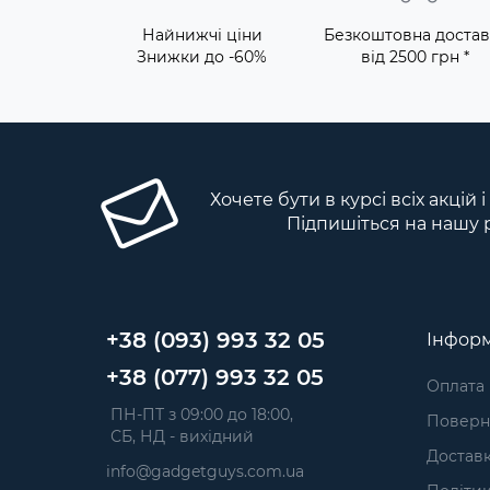
Найнижчі ціни
Безкоштовна достав
Знижки до -60%
від 2500 грн *
Хочете бути в курсі всіх акцій 
Підпишіться на нашу 
+38 (093) 993 32 05
Інформ
+38 (077) 993 32 05
Оплата
 ПН-ПТ з 09:00 до 18:00, 
Поверне
 СБ, НД - вихідний
Достав
info@gadgetguys.com.ua