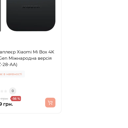
аплеєр Xiaomi Mi Box 4K
Gen Міжнародна версія
-28-AA)
є в наявності
0
 грн.
-56 %
9 грн.