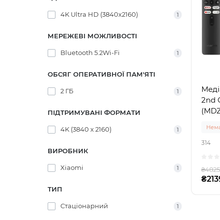
4K Ultra HD (3840x2160)
1
МЕРЕЖЕВІ МОЖЛИВОСТІ
Bluetooth 5.2Wi-Fi
1
ОБСЯГ ОПЕРАТИВНОЇ ПАМ'ЯТІ
Меді
2 ГБ
1
2nd 
(MDZ
ПІДТРИМУВАНІ ФОРМАТИ
Нема
4K (3840 x 2160)
1
314
ВИРОБНИК
Xiaomi
1
₴4825
₴213
ТИП
Стаціонарний
1