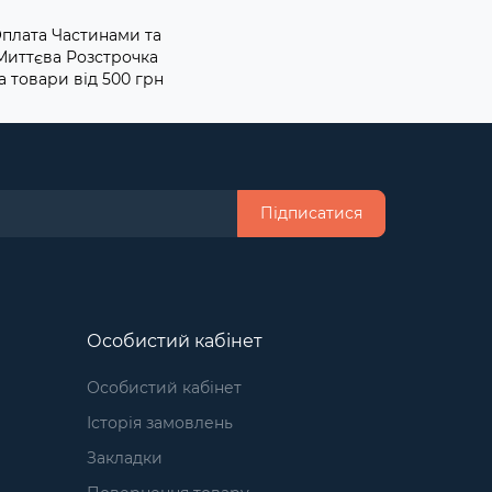
плата Частинами та
Миттєва Розстрочка
а товари від 500 грн
Підписатися
Особистий кабінет
Особистий кабінет
Історія замовлень
Закладки