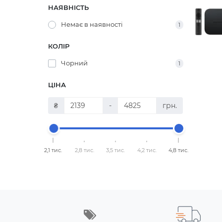
НАЯВНІСТЬ
Немає в наявності
1
КОЛІР
Чорний
1
ЦІНА
₴
-
грн.
2,1 тис.
2,8 тис.
3,5 тис.
4,2 тис.
4,8 тис.