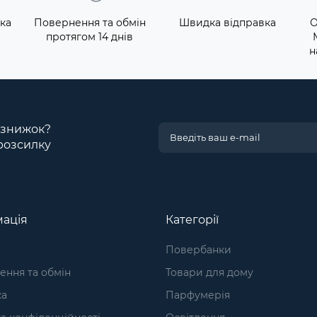
ка
Повернення та обмін
Швидка відправка
О
протягом 14 днів
н
і знижок?
розсилку
ація
Категорії
Повербанки
ння та обмін
Товари для дому
ка
Парфумерія