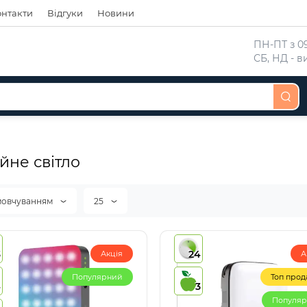
онтакти
Відгуки
Новини
 ПН-ПТ з 09
 СБ, НД - 
йне світло
мовчуванням
25
3
24
Акція
А
Популярний
Топ прод
4
3
Популя