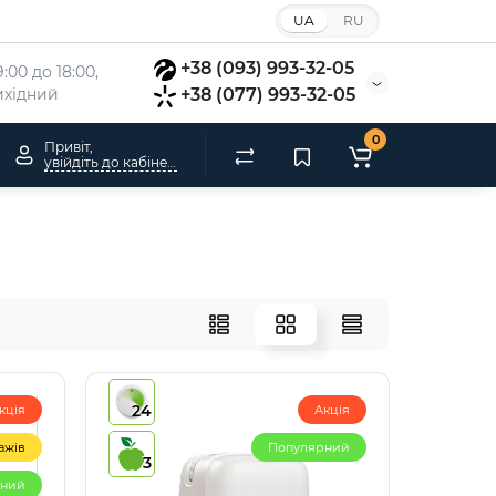
UA
RU
+38 (093) 993-32-05
:00 до 18:00, 
вихідний
+38 (077) 993-32-05
0
Привіт,
увійдіть до кабінету
24
кція
Акція
ажів
Популярний
3
рний