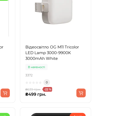
or
Відеосвітло OG M11 Tricolor
LED Lamp 3000-9900K
3000mAh White
В наявності
3372
0
₴639 грн.
-22 %
₴499 грн.