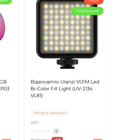
рний
Акція
Популярний
RGB
Відеосвітло Ulanzi VIJIM Led
t P03
Bi-Color Fill Light (UV-2134
VL81)
Немає в наявності
2671
0
₴939 грн.
-4 %