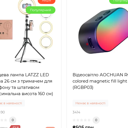
Акція
Популя
Популярний
цева лампа LATZZ LED
Відеосвітло AOCHUAN 
а 26 см з тримачем для
colored magnetic fill ligh
фону та штативом
(RGBP03)
симальна висота 160 см)
є в наявності
Немає в наявності
490
3414
0
0
₴505 грн.
 грн.
-12 %