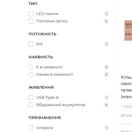
ТИП
LED лампи
1
Постійне світло
4
ПОТУЖНІСТЬ
6W
1
НАЯВНІСТЬ
Є в наявності
3
Немає в наявності
3
Кіль
ламп
ЖИВЛЕННЯ
теле
(мак
USB Type-A
1
Вбудований акумулятор
4
Нема
61743
ПРИЗНАЧЕННЯ
інтерв'ю
1
₴1654