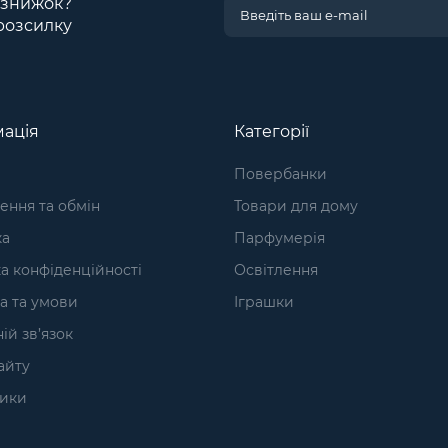
і знижок?
розсилку
ація
Категорії
Повербанки
ння та обмін
Товари для дому
ка
Парфумерія
а конфіденційності
Освітлення
а та умови
Іграшки
ій зв’язок
айту
ики