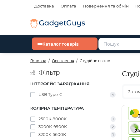
Доставка
Оплата
Повернення та обмін
К
Каталог товарів
Головна
Освітлення
Студійне світло
Фільтр
Студі
ІНТЕРФЕЙС ЗАРЯДЖАННЯ
За за
USB Type-C
4
КОЛІРНА ТЕМПЕРАТУРА
2500K-9000K
1
3000К-9900K
2
2
3200К-5600К
1