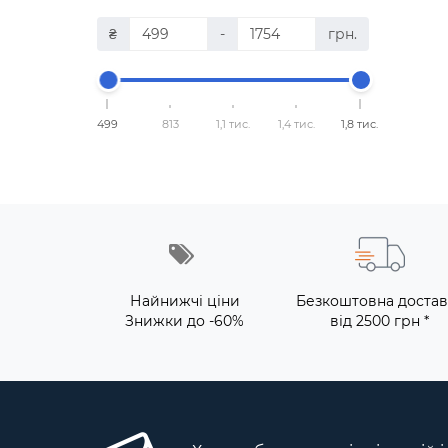
₴
-
грн.
499
813
1,1 тис.
1,4 тис.
1,8 тис.
Найнижчі ціни
Безкоштовна достав
Знижки до -60%
від 2500 грн *