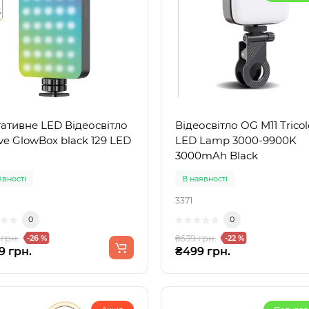
3
ативне LED Відеосвітло
Відеосвітло OG M11 Tricol
ve GlowBox black 129 LED
LED Lamp 3000-9900K
3000mAh Black
явності
В наявності
3371
0
0
 грн.
₴639 грн.
-26 %
-22 %
9 грн.
₴499 грн.