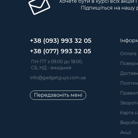
Хочете бути в курсі всіх акцій 
Підпишіться на нашу 
+38 (093) 993 32 05
Інформ
+38 (077) 993 32 05
Оплата
 ПН-ПТ з 09:00 до 18:00, 
Поверне
 СБ, НД - вихідний
Достав
info@gadgetguys.com.ua
Політик
Правил
Передзвоніть мені
Зворотн
Карта с
Виробн
Акції