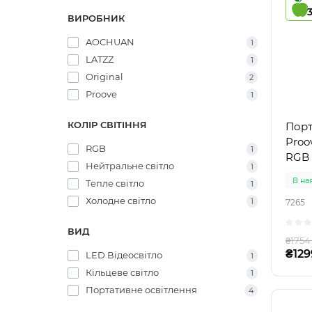
ВИРОБНИК
AOCHUAN
1
LATZZ
1
Original
2
Proove
1
КОЛІР СВІТІННЯ
Порт
Proo
RGB
1
RGB
Нейтральне світло
1
В на
Тепле світло
1
Холодне світло
1
7265
ВИД
₴1754
₴129
LED Відеосвітло
1
Кільцеве світло
1
Портативне освітлення
4