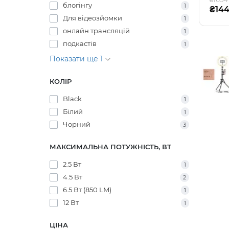
блогінгу
1
₴144
Для відеозйомки
1
онлайн трансляцій
1
подкастів
1
Показати ще 1
КОЛІР
Black
1
Білий
1
Чорний
3
МАКСИМАЛЬНА ПОТУЖНІСТЬ, ВТ
2.5 Вт
1
4.5 Вт
2
6.5 Вт (850 LM)
1
12 Вт
1
ЦІНА