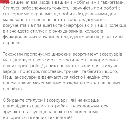
покращення взаємодії з вашими мобільними гаджетами.
Стилуси забезпечують точність і зручність при роботі з
сенсорними екранами, що робить їх ідеальними для
малювання, написання нотаток або редагування
документів на планшетах та смартфонах. У нашій колекції
ви знайдете стилуси різних дизайнів, кольорів і
функціональних можливостей, адаптовані під різні типи
екранів.
Також ми пропонуємо широкий асортимент аксесуарів,
які підвищують комфорт і ефективність використання
ваших пристроїв. До них належать чохли для стилусів,
зарядні пристрої, підставки, тримачі та багато іншого.
Наші аксесуари відзначаються якістю і надійністю,
допомагаючи максимально розкрити потенціал ваших
девайсів.
Обирайте стилуси і аксесуари, які найкраще
відповідають вашим потребам, і насолоджуйтеся
зручністю та функціональністю у щоденному
використанні ваших технологій!