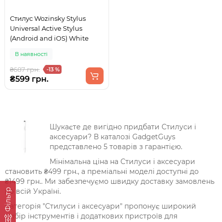
Стилус Wozinsky Stylus
Universal Active Stylus
(Android and iOS) White
В наявності
₴687 грн.
-13 %
₴599 грн.
Шукаєте де вигідно придбати Стилуси і
аксесуари? В каталозі GadgetGuys
представлено 5 товарів з гарантією.
Мінімальна ціна на Стилуси і аксесуари
становить ₴499 грн., а преміальні моделі доступні до
₴1499 грн.. Ми забезпечуємо швидку доставку замовлень
Фільтр
по всій Україні.
Категорія "Стилуси і аксесуари" пропонує широкий
вибір інструментів і додаткових пристроїв для