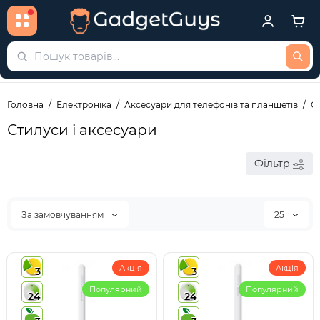
Головна
Електроніка
Аксесуари для телефонів та планшетів
С
Стилуси і аксесуари
Фільтр
За замовчуванням
25
Акція
Акція
3
3
Популярний
Популярний
24
24