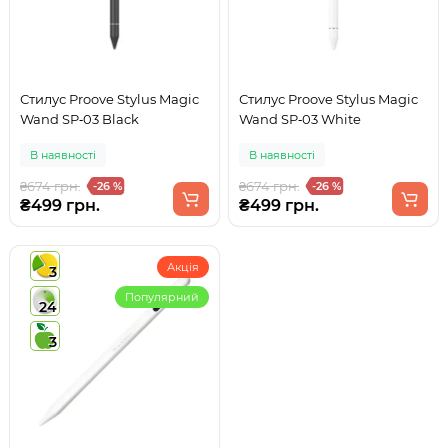
Стилус Proove Stylus Magic
Стилус Proove Stylus Magic
Wand SP‑03 Black
Wand SP‑03 White
В наявності
В наявності
₴674 грн.
₴674 грн.
-26 %
-26 %
₴499 грн.
₴499 грн.
Акція
3
Популярний
24
3