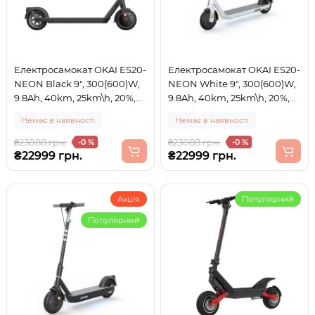
Електросамокат OKAI ES20-
Електросамокат OKAI ES20-
NEON Black 9", 300(600)W,
NEON White 9", 300(600)W,
9.8Ah, 40km, 25km\h, 20%,
9.8Ah, 40km, 25km\h, 20%,
NFC, App, 16kg (ES20-B)
NFC, App, 16kg (ES20-W 8.5")
Немає в наявності
Немає в наявності
₴23088 грн.
₴23088 грн.
-0 %
-0 %
₴22999 грн.
₴22999 грн.
Акція
Популярний
Популярний