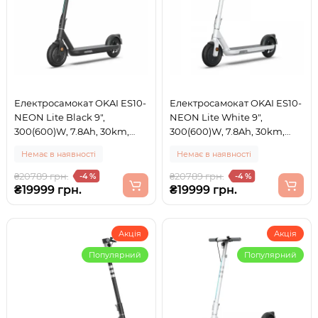
Електросамокат OKAI ES10-
Електросамокат OKAI ES10-
NEON Lite Black 9",
NEON Lite White 9",
300(600)W, 7.8Ah, 30km,
300(600)W, 7.8Ah, 30km,
25km\h, 20%, NFC, App,15kg
25km\h, 20%, NFC, App, 15kg
Немає в наявності
Немає в наявності
(ES10-B)
(ES10-W)
₴20789 грн.
₴20789 грн.
-4 %
-4 %
₴19999 грн.
₴19999 грн.
Акція
Акція
Популярний
Популярний