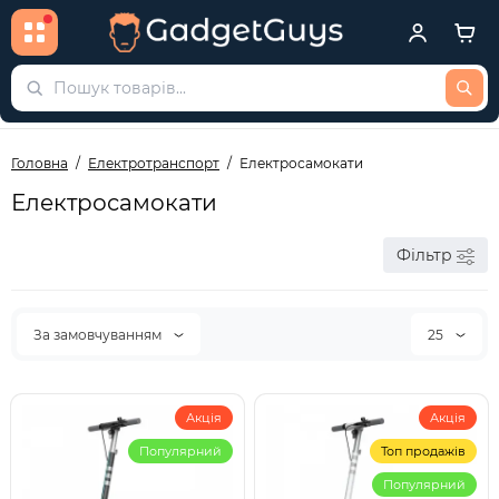
Головна
Електротранспорт
Електросамокати
Електросамокати
Фільтр
За замовчуванням
25
Акція
Акція
Популярний
Топ продажів
Популярний