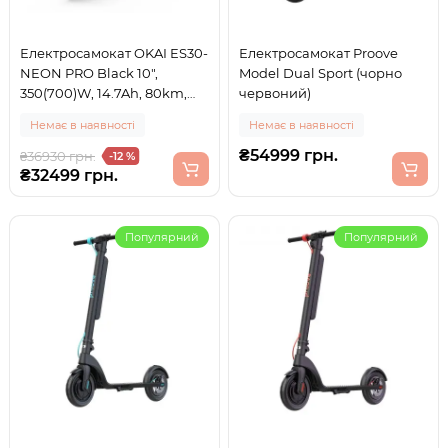
Електросамокат OKAI ES30-
Електросамокат Proove
NEON PRO Black 10",
Model Dual Sport (чорно
350(700)W, 14.7Ah, 80km,
червоний)
25km\h, 25%, NFC, App, 21kg
Немає в наявності
Немає в наявності
(ES30-B)
₴54999 грн.
₴36930 грн.
-12 %
₴32499 грн.
Популярний
Популярний