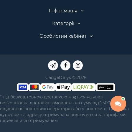
Інформація
Категорії
Особистий кабінет
GadgetGuys © 2026
* під безкоштовною доставкою мається на увазі
безкоштовна доставка замовлень на суму від 2500 грн у
відділення поштових операторів або у поштомат. Доставка
курʼєром на адресу отримувача оплачується за тарифами
перевізника отримувачем.