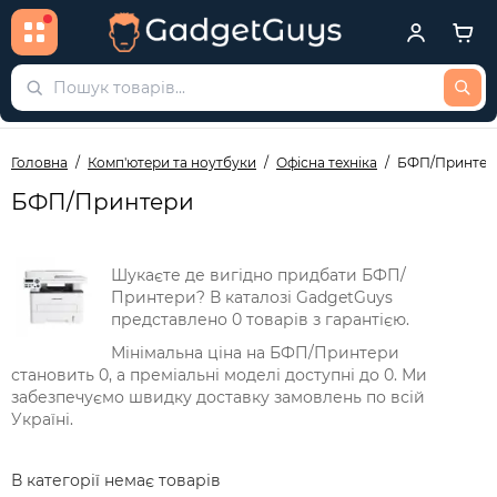
Головна
Комп'ютери та ноутбуки
Офісна техніка
БФП/Принтер
БФП/Принтери
Шукаєте де вигідно придбати БФП/
Принтери? В каталозі GadgetGuys
представлено 0 товарів з гарантією.
Мінімальна ціна на БФП/Принтери
становить 0, а преміальні моделі доступні до 0. Ми
забезпечуємо швидку доставку замовлень по всій
Україні.
В категорії немає товарів