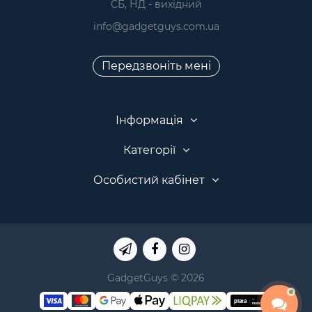
 СБ, НД - вихідний
info@gadgetguys.com.ua
Передзвоніть мені
Інформація
Категорії
Особистий кабінет
GadgetGuys © 2026