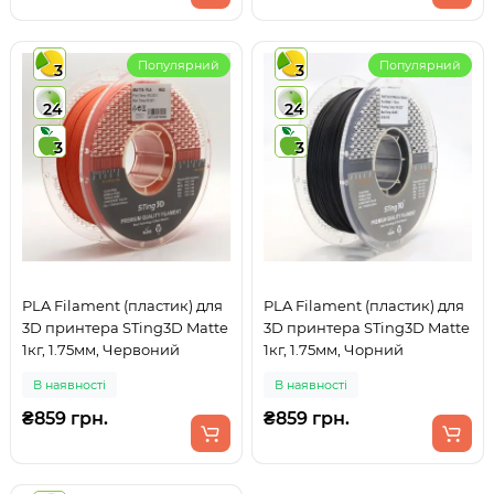
Популярний
Популярний
3
3
24
24
3
3
PLA Filament (пластик) для
PLA Filament (пластик) для
3D принтера STing3D Matte
3D принтера STing3D Matte
1кг, 1.75мм, Червоний
1кг, 1.75мм, Чорний
В наявності
В наявності
₴859 грн.
₴859 грн.