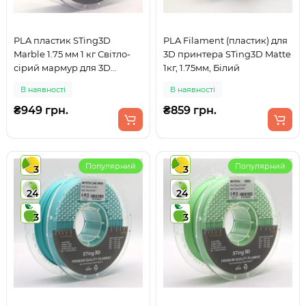
PLA пластик STing3D
PLA Filament (пластик) для
Marble 1.75 мм 1 кг Світло-
3D принтера STing3D Matte
сірий мармур для 3D
1кг, 1.75мм, Білий
принтера
В наявності
В наявності
₴949 грн.
₴859 грн.
Популярний
Популярний
3
3
24
24
3
3