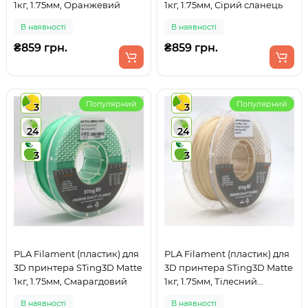
1кг, 1.75мм, Оранжевий
1кг, 1.75мм, Сірий сланець
В наявності
В наявності
₴859 грн.
₴859 грн.
Популярний
Популярний
3
3
24
24
3
3
PLA Filament (пластик) для
PLA Filament (пластик) для
3D принтера STing3D Matte
3D принтера STing3D Matte
1кг, 1.75мм, Смарагдовий
1кг, 1.75мм, Тілесний
(Бежевий)
В наявності
В наявності