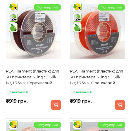
Популярний
Популярний
3
3
24
24
3
3
PLA Filament (пластик) для
PLA Filament (пластик) для
3D принтера STing3D Silk
3D принтера STing3D Silk
1кг, 1.75мм, Коричневий
1кг, 1.75мм, Оранжевий
В наявності
В наявності
₴919 грн.
₴919 грн.
Популярний
Популярний
3
3