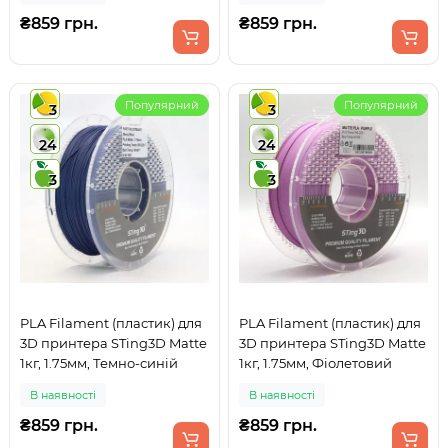
₴859 грн.
₴859 грн.
Популярний
Популярний
3
3
24
24
3
3
PLA Filament (пластик) для
PLA Filament (пластик) для
3D принтера STing3D Matte
3D принтера STing3D Matte
1кг, 1.75мм, Темно-синій
1кг, 1.75мм, Фіолетовий
В наявності
В наявності
₴859 грн.
₴859 грн.