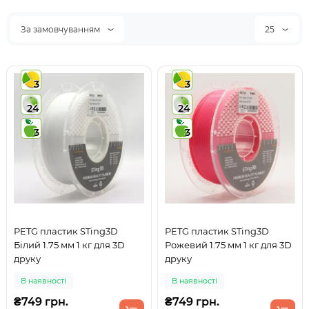
За замовчуванням
25
3
3
24
24
3
3
PETG пластик STing3D
PETG пластик STing3D
Білий 1.75 мм 1 кг для 3D
Рожевий 1.75 мм 1 кг для 3D
друку
друку
В наявності
В наявності
₴749 грн.
₴749 грн.