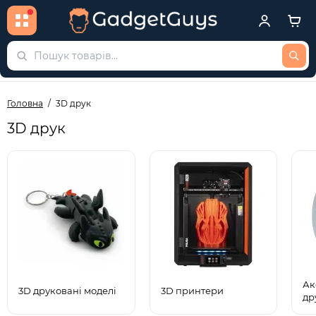
Головна
3D друк
3D друк
Ак
3D друковані моделі
3D принтери
др