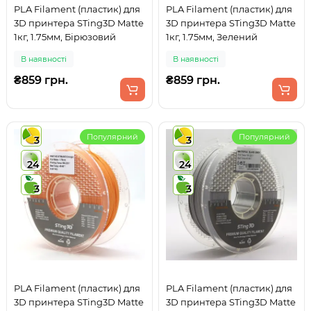
PLA Filament (пластик) для
PLA Filament (пластик) для
3D принтера STing3D Matte
3D принтера STing3D Matte
1кг, 1.75мм, Бірюзовий
1кг, 1.75мм, Зелений
В наявності
В наявності
₴859 грн.
₴859 грн.
Популярний
Популярний
3
3
24
24
3
3
PLA Filament (пластик) для
PLA Filament (пластик) для
3D принтера STing3D Matte
3D принтера STing3D Matte