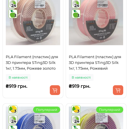
24
24
3
3
PLA Filament (пластик) для
PLA Filament (пластик) для
3D принтера STing3D Silk
3D принтера STing3D Silk
1кг, 1.75мм, Рожеве золото
1кг, 1.75мм, Рожевий
В наявності
В наявності
₴919 грн.
₴919 грн.
Популярний
Популярний
3
3
24
24