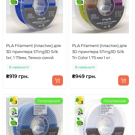
3
3
PLA Filament (пластик) для
PLA Filament (пластик) для
3D принтера STing3D Silk
3D принтера STing3D Silk
1кг, 1.75мм, Темно-синій
Tri Color 1.75 мм 1 кг
Триколірний Жовтий +
В наявності
В наявності
Зелений + Фіолетовий
₴919 грн.
₴949 грн.
Популярний
Популярний
3
3
24
24
3
3