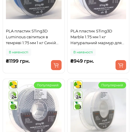
PLA пластик STing3D
PLA пластик STing3D
Luminous світиться в
Marble 1.75 мм 1 кг
темряві 1.75 мм 1 кг Синій
Натуральний мармур для
для 3D друку
3D принтера
В наявності
В наявності
₴1199 грн.
₴949 грн.
Популярний
Популярний
3
3
24
24
3
3