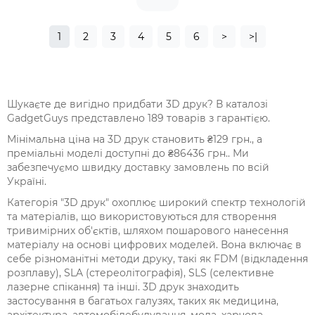
1
2
3
4
5
6
>
>|
Шукаєте де вигідно придбати 3D друк? В каталозі
GadgetGuys представлено 189 товарів з гарантією.
Мінімальна ціна на 3D друк становить ₴129 грн., а
преміальні моделі доступні до ₴86436 грн.. Ми
забезпечуємо швидку доставку замовлень по всій
Україні.
Категорія "3D друк" охоплює широкий спектр технологій
та матеріалів, що використовуються для створення
тривимірних об'єктів, шляхом пошарового нанесення
матеріалу на основі цифрових моделей. Вона включає в
себе різноманітні методи друку, такі як FDM (відкладення
розплаву), SLA (стереолітографія), SLS (селективне
лазерне спікання) та інші. 3D друк знаходить
застосування в багатьох галузях, таких як медицина,