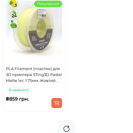
Популярний
3
24
3
PLA Filament (пластик) для
3D принтера STing3D Pastel
Matte 1кг, 1.75мм, Жовтий
пастельний
В наявності
₴859 грн.