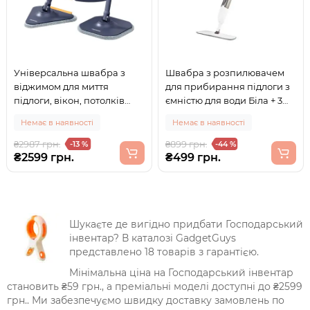
Універсальна швабра з
Швабра з розпилювачем
віджимом для миття
для прибирання підлоги з
підлоги, вікон, потолків
ємністю для води Біла + 3
Homettler 133 см Синя
насадки
Немає в наявності
Немає в наявності
₴2987 грн.
₴899 грн.
-13 %
-44 %
₴2599 грн.
₴499 грн.
Шукаєте де вигідно придбати Господарський
інвентар? В каталозі GadgetGuys
представлено 18 товарів з гарантією.
Мінімальна ціна на Господарський інвентар
становить ₴59 грн., а преміальні моделі доступні до ₴2599
грн.. Ми забезпечуємо швидку доставку замовлень по