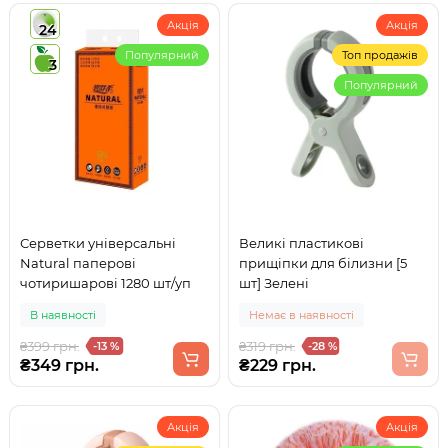
Акція
Акція
24
Популярний
Топ продажів
3
Популярний
Серветки універсальні
Великі пластикові
Natural паперові
прищіпки для білизни [5
чотиришарові 1280 шт/уп
шт] Зелені
В наявності
Немає в наявності
₴399 грн.
₴319 грн.
-13 %
-28 %
₴349 грн.
₴229 грн.
Акція
Акція