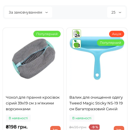
За замовчуванням
25
Популярний
Акція
24
Популярний
3
Чохол для прання кросівок
Валик для очищення одягу
сірий 39х19 см з м'якими
Tweed Magic Sticky NS-19 19
ворсинками
см Багаторазовий Синій
В наявності
В наявності
₴198 грн.
₴495 грн.
-9 %