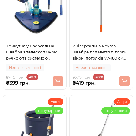
Трикутна універсальна
Універсальна кругла
швабра з телескопічною
швабра для миття підлоги,
ручкою та системою
вікон, потолків 77-180 см
автоматичного віджиму + 6
Помаранчева
Немає в наявності
Немає в наявності
насадок
₴749 грн.
₴579 грн.
-47 %
-28 %
₴399 грн.
₴419 грн.
Акція
Акція
Популярний
Популярний