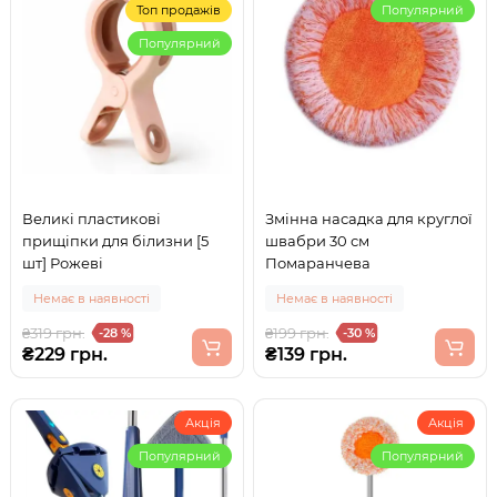
Топ продажів
Популярний
Популярний
Великі пластикові
Змінна насадка для круглої
прищіпки для білизни [5
швабри 30 см
шт] Рожеві
Помаранчева
Немає в наявності
Немає в наявності
₴319 грн.
₴199 грн.
-28 %
-30 %
₴229 грн.
₴139 грн.
Акція
Акція
Популярний
Популярний