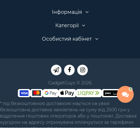
Інформація
Категорії
Особистий кабінет
GadgetGuys © 2026
* під безкоштовною доставкою мається на увазі
безкоштовна доставка замовлень на суму від 2500 грн у
відділення поштових операторів або у поштомат. Доставка
курʼєром на адресу отримувача оплачується за тарифами
перевізника отримувачем.