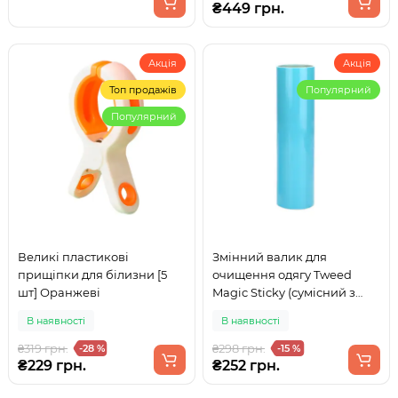
₴449 грн.
Акція
Акція
Топ продажів
Популярний
Популярний
Великі пластикові
Змінний валик для
прищіпки для білизни [5
очищення одягу Tweed
шт] Оранжеві
Magic Sticky (сумісний з
Tweed Magic Sticky NS-19) 19
В наявності
В наявності
см Багаторазовий Синій
₴319 грн.
₴298 грн.
-28 %
-15 %
₴229 грн.
₴252 грн.