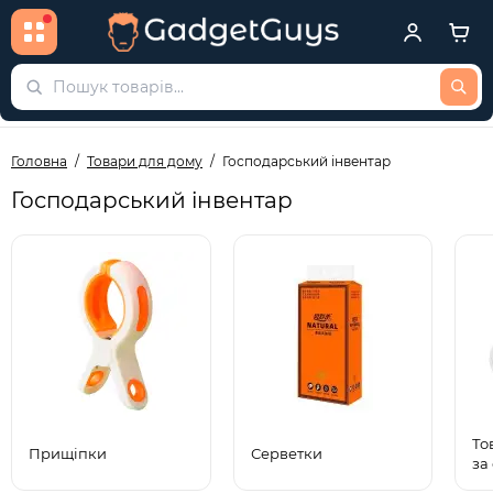
Головна
Товари для дому
Господарський інвентар
Господарський інвентар
То
Прищіпки
Серветки
за