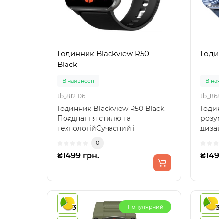
Годинник Blackview R50
Годи
Black
В наявності
В на
tb_812106
tb_86
Годинник Blackview R50 Black -
Годин
Поєднання стилю та
розу
технологійСучасний і
дизай
функціональний, годинник
сучас
0
Blac..
₴1499 грн.
₴149
3
Популярний