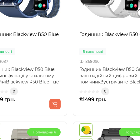
нник Blackview R50 Blue
Годинник Blackview R50 
явності
В наявності
8097
tb_868096
ник Blackview R50 Blue:
Годинник Blackview R50 Gr
мні функції у стильному
ваш надійний цифровий
ніBlackview R50 Blue - це
помічникЗустрічайте Blac
ний сма..
R50 Grey, надійний..
0
0
9 грн.
₴1499 грн.
3
3
Популярний
Популя