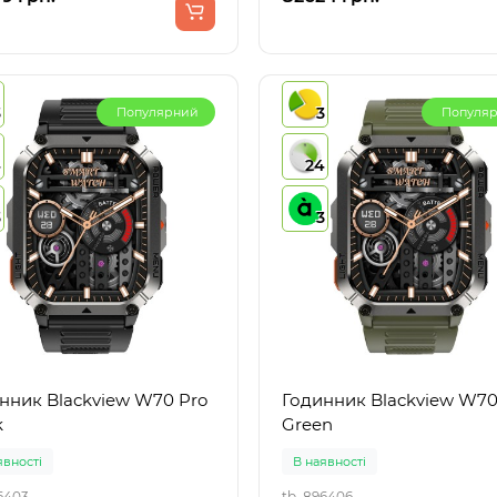
3
3
Популярний
Популя
4
24
3
3
нник Blackview W70 Pro
Годинник Blackview W70
k
Green
явності
В наявності
6403
tb_896406