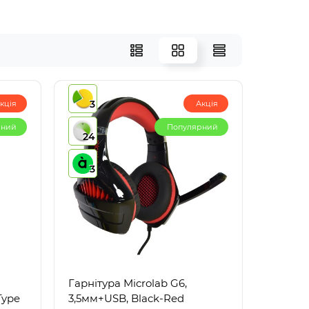
3
кція
Акція
рний
Популярний
24
3
Гарнітура Microlab G6,
Type
3,5мм+USB, Black-Red