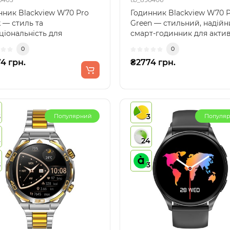
нник Blackview W70 Pro
Годинник Blackview W70 
 — стиль та
Green — стильний, надій
ціональність для
смарт-годинник для акти
вного життяРозважливий
життяГодинник Bla..
0
0
н у..
4 грн.
₴2774 грн.
3
3
Популярний
Популя
4
24
3
3