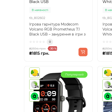
Black USB
Whit
В наявності
В на
tb_802602
tb_80
Ігрова гарнітура Modecom
Ігро
Volcano RGB Prometheus 7.1
Volc
Black USB – занурення в ігри з
Whit
об’ємним звукомІг..
перем
0
₴2594 грн.
₴2594
-30 %
₴1815 грн.
₴181
3
Популярний
24
2
3