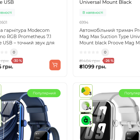
e USB
Universal Mount Black
явності
В наявності
2601
6994
ва гарнітура Modecom
Автомобільний тримач Pr
ano RGB Prometheus 7.1
Mag Max Suction Type Univ
e USB – точний звук для
Mount black Proove Mag M
ог у гріІгрова ..
магнітний т..
0
0
 грн.
₴1484 грн.
-30 %
-26 %
5 грн.
₴1099 грн.
3
3
Популярний
Популя
4
24
3
3