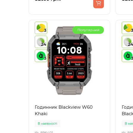
3
Популярний
24
2
3
Годинник Blackview W60
Годи
Khaki
Blac
В наявності
В на
tb_896401
tb_89