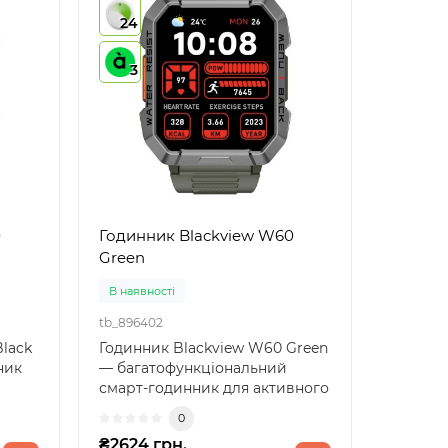
24
3
0
Годинник Blackview W60
Green
В наявності
tb_896402
lack
Годинник Blackview W60 Green
ник
— багатофункціональний
смарт-годинник для активного
 к..
стилю життяСучасний..
0
₴2624 грн.