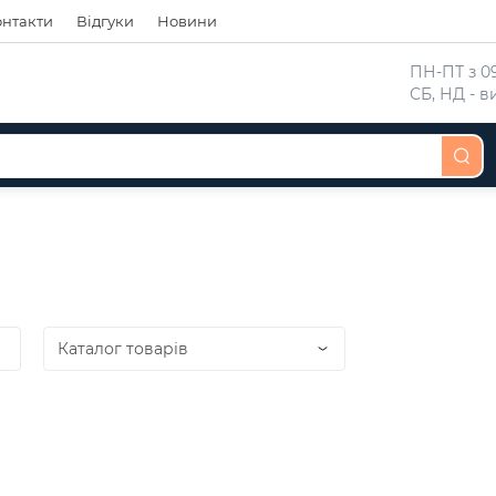
онтакти
Відгуки
Новини
 ПН-ПТ з 09
 СБ, НД - 