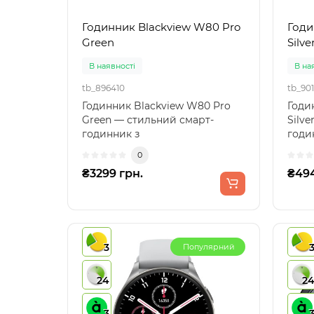
Годинник Blackview W80 Pro
Годи
Green
Silve
В наявності
В на
tb_896410
tb_90
Годинник Blackview W80 Pro
Годи
Green — стильний смарт-
Silv
годинник з
годи
багатофункціональністюГодинник
функ
0
Blackvie..
годин
₴3299 грн.
₴494
3
Популярний
24
2
3