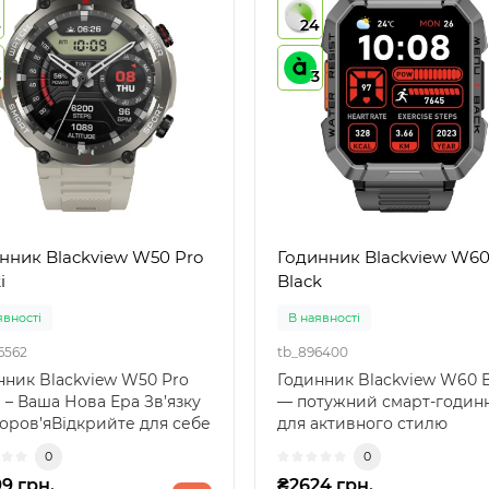
4
24
3
3
нник Blackview W50 Pro
Годинник Blackview W6
i
Black
явності
В наявності
6562
tb_896400
нник Blackview W50 Pro
Годинник Blackview W60 B
 – Ваша Нова Ера Зв’язку
— потужний смарт-годин
доров’яВідкрийте для себе
для активного стилю
аційний ..
життяСтильний металевий
0
0
9 грн.
₴2624 грн.