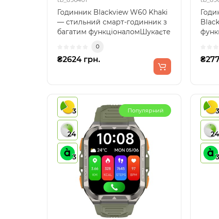
Годинник Blackview W60 Khaki
Годи
— стильний смарт-годинник з
Black
багатим функціоналомШукаєте
функ
надійний смарт-..
акти
0
дизай
₴2624 грн.
₴277
3
Популярний
24
2
3