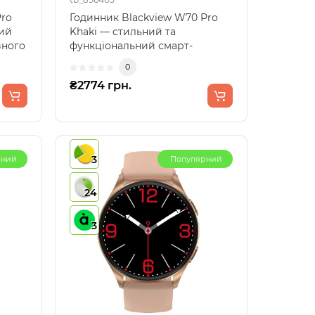
Pro
Годинник Blackview W70 Pro
ний
Khaki — стильний та
вного
функціональний смарт-
годинникРозумний годинник
0
Blackv..
₴2774 грн.
3
рний
Популярний
24
3