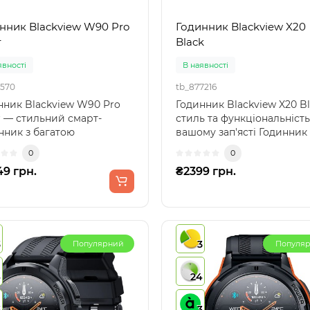
нник Blackview W90 Pro
Годинник Blackview X20
r
Black
явності
В наявності
1570
tb_877216
нник Blackview W90 Pro
Годинник Blackview X20 Bl
er — стильний смарт-
стиль та функціональність
нник з багатою
вашому зап'ясті Годинник
ціональністюЦей
Blackview X20 B..
0
0
ник п..
9 грн.
₴2399 грн.
3
3
Популярний
Популя
4
24
3
3