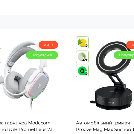
3
3
Акція
А
Популярний
Популя
4
24
3
3
ва гарнітура Modecom
Автомобільний тримач
ano RGB Prometheus 7.1
Proove Mag Max Suction 