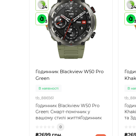
24
2
3
Годинник Blackview W50 Pro
Годи
Green
Khak
В наявності
В на
tb_886561
tb_88
Годинник Blackview W50 Pro
Годи
Green: Смарт-помічник у
Khaki
вашому стилі життяГодинник
та З
Blackview W50 Pro Gree..
іннов
0
₴2699 грн.
₴269