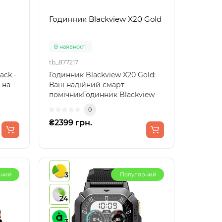
Годинник Blackview X20 Gold
В наявності
tb_877217
ack -
Годинник Blackview X20 Gold:
 на
Ваш надійний смарт-
помічникГодинник Blackview
X20 Gold — це ідеальне по..
0
₴2399 грн.
3
рний
Популярний
24
3