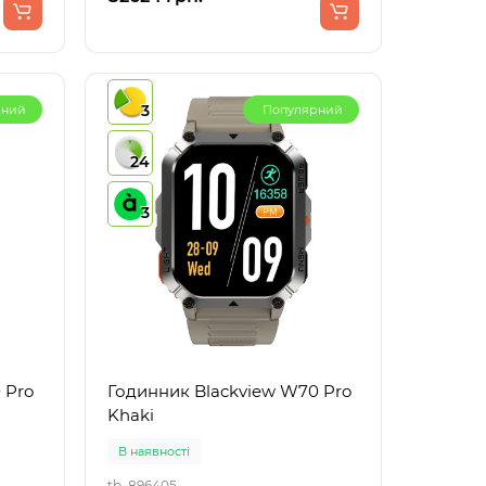
3
рний
Популярний
24
3
 Pro
Годинник Blackview W70 Pro
Khaki
В наявності
tb_896405