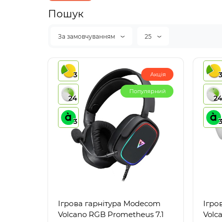
Пошук
За замовчуванням
25
3
Акція
Популярний
24
2
3
Ігрова гарнітура Modecom
Ігро
Volcano RGB Prometheus 7.1
Volc