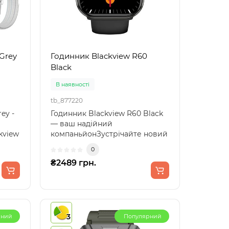
Grey
Годинник Blackview R60
Black
В наявності
tb_877220
ey -
Годинник Blackview R60 Black
— ваш надійний
kview
компаньйонЗустрічайте новий
вимір в освоєнні високих тех..
0
₴2489 грн.
3
рний
Популярний