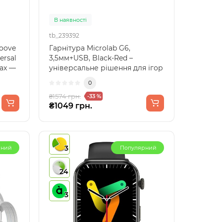
В наявності
tb_239392
oove
Гарнітура Microlab G6,
ersal
3,5мм+USB, Black-Red –
ax —
універсальне рішення для ігор
та онлайн-спілкуванняГар..
0
₴1574 грн.
-33 %
₴1049 грн.
3
рний
Популярний
24
3