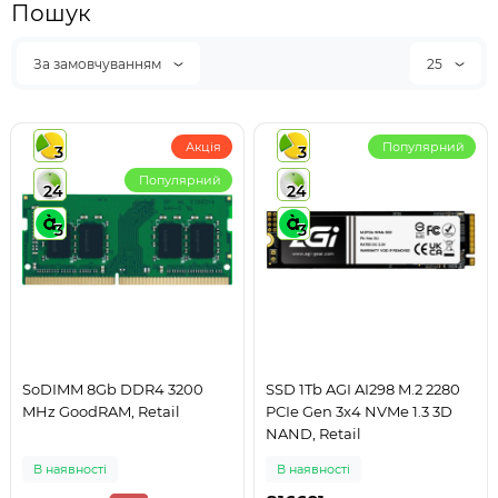
Пошук
За замовчуванням
25
Акція
Популярний
3
3
Популярний
24
24
3
3
SoDIMM 8Gb DDR4 3200
SSD 1Tb AGI AI298 M.2 2280
MHz GoodRAM, Retail
PCIe Gen 3x4 NVMe 1.3 3D
NAND, Retail
В наявності
В наявності