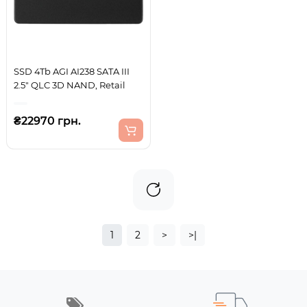
SSD 4Tb AGI AI238 SATA III
2.5" QLC 3D NAND, Retail
₴22970 грн.
1
2
>
>|