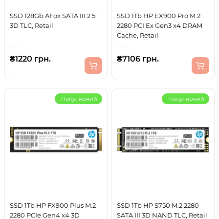
SSD 128Gb AFox SATA III 2.5"
SSD 1Tb HP EX900 Pro M.2
3D TLC, Retail
2280 PCI Ex Gen3 x4 DRAM
Cache, Retail
₴1220 грн.
₴7106 грн.
Популярний
Популярний
SSD 1Tb HP FX900 Plus M.2
SSD 1Tb HP S750 M.2 2280
2280 PCIe Gen4 x4 3D
SATA III 3D NAND TLC, Retail