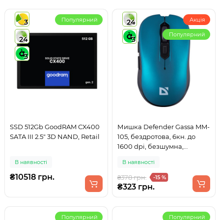
Популярний
Акція
3
24
Популярний
24
3
3
SSD 512Gb GoodRAM CX400
Мишка Defender Gassa MM-
SATA III 2.5" 3D NAND, Retail
105, бездротова, 6кн. до
1600 dpi, безшумна,
бірюзова
В наявності
В наявності
₴10518 грн.
₴378 грн.
-15 %
₴323 грн.
Популярний
Популярний