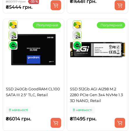
₴16681 грн.
₴8097 грн.
-33 %
₴5444 грн.
Популярний
Популярний
3
3
24
24
3
3
SSD 240Gb GoodRAM CL100
SSD 512Gb AGI AI298 M.2
SATA III 2.5" TLC, Retail
2280 PCIe Gen 3x4 NVMe 1.3
3D NAND, Retail
В наявності
В наявності
₴6014 грн.
₴11495 грн.