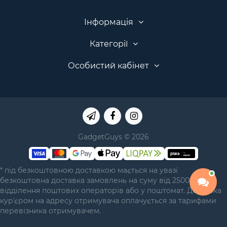
Інформація
Категорії
Особистий кабінет
GadgetGuys © 2026
* під безкоштовною доставкою мається на увазі
безкоштовна доставка замовлень на суму від 2500 грн у
відділення поштових операторів або у поштомат. Доставка
курʼєром на адресу отримувача оплачується за тарифами
перевізника отримувачем.