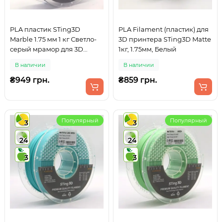
PLA пластик STing3D
PLA Filament (пластик) для
Marble 1.75 мм 1 кг Светло-
3D принтера STing3D Matte
серый мрамор для 3D
1кг, 1.75мм, Белый
принтера
В наличии
В наличии
₴949 грн.
₴859 грн.
Популярный
Популярный
3
3
24
24
3
3