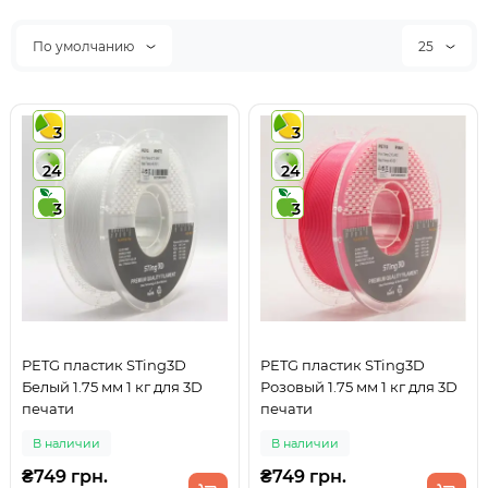
По умолчанию
25
3
3
24
24
3
3
PETG пластик STing3D
PETG пластик STing3D
Белый 1.75 мм 1 кг для 3D
Розовый 1.75 мм 1 кг для 3D
печати
печати
В наличии
В наличии
₴749 грн.
₴749 грн.