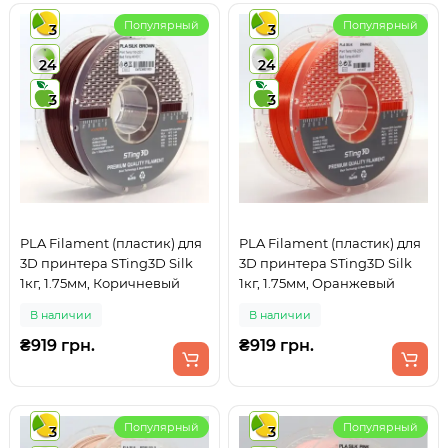
Популярный
Популярный
3
3
24
24
3
3
PLA Filament (пластик) для
PLA Filament (пластик) для
3D принтера STing3D Silk
3D принтера STing3D Silk
1кг, 1.75мм, Коричневый
1кг, 1.75мм, Оранжевый
В наличии
В наличии
₴919 грн.
₴919 грн.
Популярный
Популярный
3
3