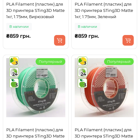
PLA Filament (пластик) для
PLA Filament (пластик) для
3D принтера STing3D Matte
3D принтера STing3D Matte
1кг, 1.75мм, Бирюзовый
1кг, 1.75мм, Зеленый
В наличии
В наличии
₴859 грн.
₴859 грн.
Популярный
Популярный
3
3
24
24
3
3
PLA Filament (пластик) для
PLA Filament (пластик) для
3D принтера STing3D Matte
3D принтера STing3D Matte