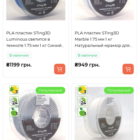
PLA пластик STing3D
PLA пластик STing3D
Luminous светится в
Marble 1.75 мм 1 кг
темноте 1.75 мм 1 кг Синий
Натуральный мрамор для
для 3D печати
3D принтера
В наличии
В наличии
₴1199 грн.
₴949 грн.
Популярный
Популярный
3
3
24
24
3
3