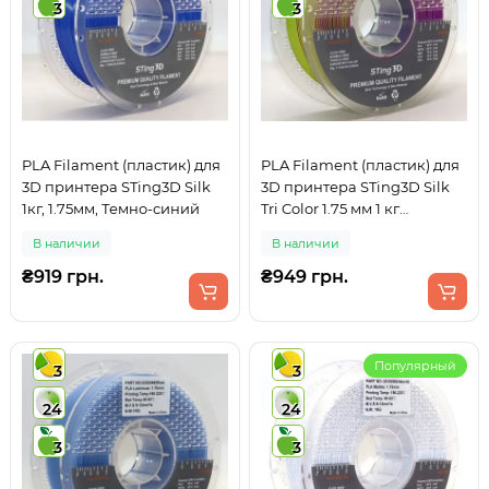
3
3
PLA Filament (пластик) для
PLA Filament (пластик) для
3D принтера STing3D Silk
3D принтера STing3D Silk
1кг, 1.75мм, Темно-синий
Tri Color 1.75 мм 1 кг
Трехцветный Желтый +
В наличии
В наличии
Зеленый + Фиолетовый
₴919 грн.
₴949 грн.
Популярный
3
3
24
24
3
3