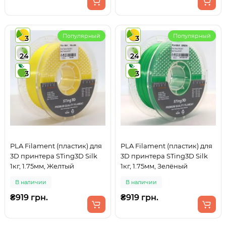
Популярный
Популярный
3
3
24
24
3
3
PLA Filament (пластик) для
PLA Filament (пластик) для
3D принтера STing3D Silk
3D принтера STing3D Silk
1кг, 1.75мм, Желтый
1кг, 1.75мм, Зелёный
В наличии
В наличии
₴919 грн.
₴919 грн.