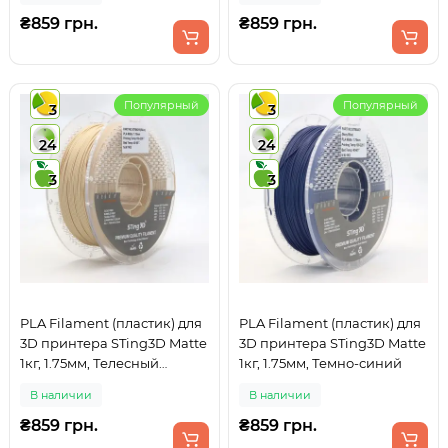
₴859 грн.
₴859 грн.
Популярный
Популярный
3
3
24
24
3
3
PLA Filament (пластик) для
PLA Filament (пластик) для
3D принтера STing3D Matte
3D принтера STing3D Matte
1кг, 1.75мм, Телесный
1кг, 1.75мм, Темно-синий
(Бежевый)
В наличии
В наличии
₴859 грн.
₴859 грн.