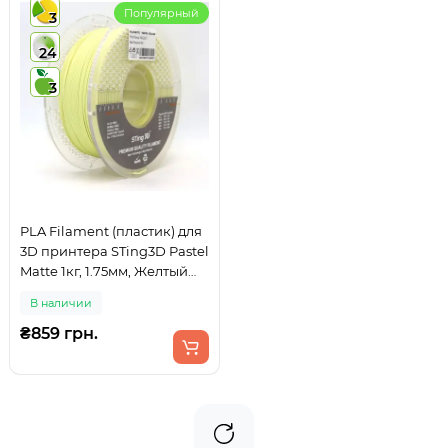
Популярный
3
24
3
PLA Filament (пластик) для
3D принтера STing3D Pastel
Matte 1кг, 1.75мм, Желтый
пастельный
В наличии
₴859 грн.