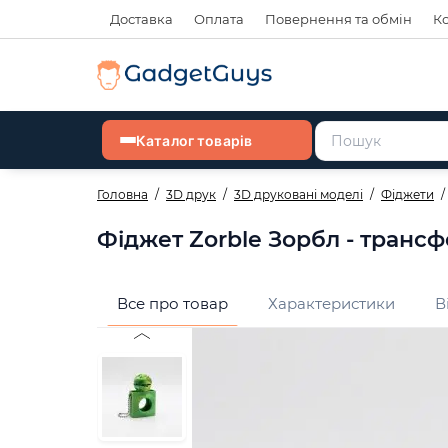
Доставка
Оплата
Повернення та обмін
К
Каталог товарів
Головна
3D друк
3D друковані моделі
Фіджети
Фіджет Zorble Зорбл - тран
Все про товар
Характеристики
В