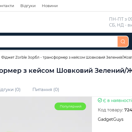
онтакти
Відгуки
Новини
 ПН-ПТ з 09
 СБ, НД - 
Фіджет Zorble Зорбл - трансформер з кейсом Шовковий Зелений/Жов
сформер з кейсом Шовковий Зелений/
ідгуки (0)
Питання (0)
Є в наявності
Популярний
Код товару:
72
GadgetGuys