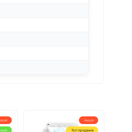
кція
Акція
рний
Топ продажів