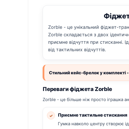
Фіджет 
Zorble - це унікальний фіджет-тра
Zorble складається з двох іденти
приємне відчуття при стисканні. 
від тактильних відчуттів.
Стильний кейс-брелок у комплекті - 
Переваги фіджета Zorble
Zorble - це більше ніж просто іграшка а
Приємне тактильне стискання
✓
Гумка навколо центру створює іде