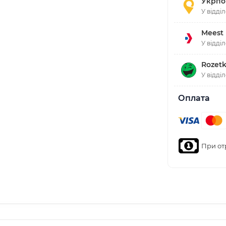
Укрпо
У відді
Meest
У відді
Rozetk
У відді
Оплата
При от