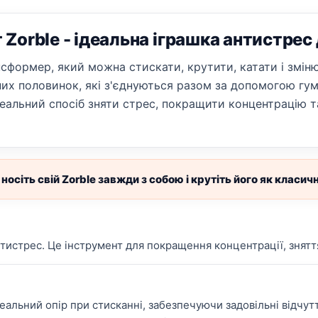
Zorble - ідеальна іграшка антистрес
нсформер, який можна стискати, крутити, катати і змін
чних половинок, які з'єднуються разом за допомогою г
Ідеальний спосіб зняти стрес, покращити концентрацію 
носіть свій Zorble завжди з собою і крутіть його як класи
нтистрес. Це інструмент для покращення концентрації, знятт
альний опір при стисканні, забезпечуючи задовільні відчутт