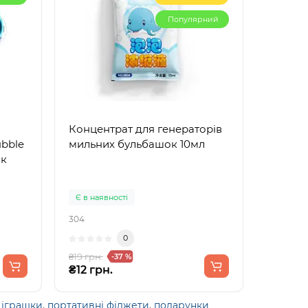
Популярний
Концентрат для генераторів
bble
мильних бульбашок 10мл
ик
Є в наявності
304
0
₴19 грн.
-37 %
₴12 грн.
 іграшки
,
портативні фіджети
,
подарунки