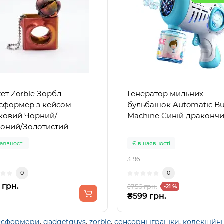
ет Zorble Зорбл -
Генератор мильних
сформер з кейсом
бульбашок Automatic Bu
ковий Чорний/
Machine Синій драконч
оний/Золотистий
наявності
Є в наявності
3196
0
0
 грн.
₴756 грн.
-21 %
₴599 грн.
нсформери
,
gadgetguys
,
zorble
,
сенсорні іграшки
,
колекційні