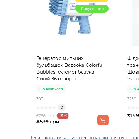
Популярний
Генератор мильних
Фідж
бульбашок Bazooka Colorful
тран
Bubbles Кулемет базука
Шов
Синій 36 отворів
Черв
Є в наявності
Є в 
303
7250
0
₴149
₴756 грн.
-21 %
₴599 грн.
Теги:
фіджети
,
антистрес
,
іграшки для рук
,
тра