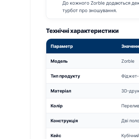
До кожного Zorble додаються дек
турбот про зношування.
Технічні характеристики
Параметр
Значенн
Модель
Zorble
Тип продукту
Фіджет-
Матеріал
3D-друк
Колір
Перелив
Конструкція
Дві пол
Кейс
Кубічни