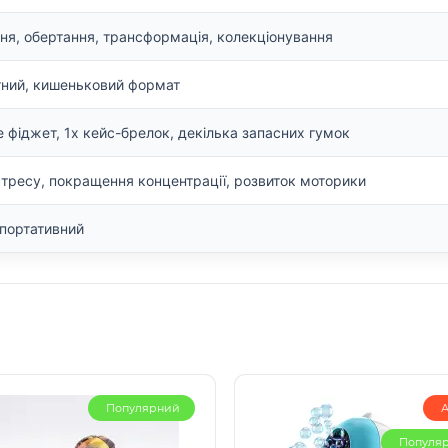
ня, обертання, трансформація, колекціонування
ний, кишеньковий формат
le фіджет, 1x кейс-брелок, декілька запасних гумок
стресу, покращення концентрації, розвиток моторики
 портативний
Популярний
А
Популя