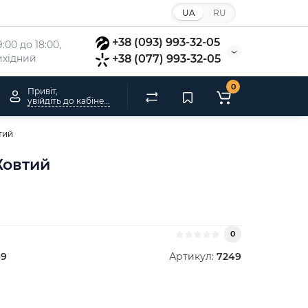
UA
RU
+38 (093) 993-32-05
:00 до 18:00, 
вихідний
+38 (077) 993-32-05
0
Привіт,
увійдіть до кабінету
тий
Жовтий
0
49
Артикул:
7249