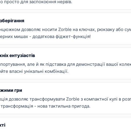
о просто для заспокоєння нервів.
зберігання
нцюжком дозволяє носити Zorble на ключах, рюкзаку або су
ютерних мишах - додаткова фіджет-функція!
ніх ентузіастів
портування, але й як підставка для демонстрації вашої колек
йте власні унікальні комбінації.
ежими гри
ія дозволяє трансформувати Zorble з компактної кулі в роз
 трансформація - нова тактильна пригода.
кті