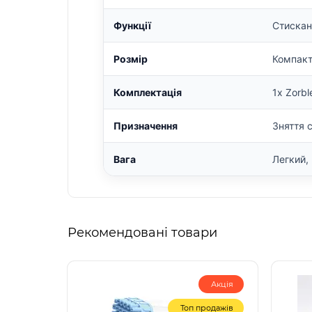
Функції
Стискан
Розмір
Компакт
Комплектація
1x Zorb
Призначення
Зняття 
Вага
Легкий,
Рекомендовані товари
Акція
Топ продажів