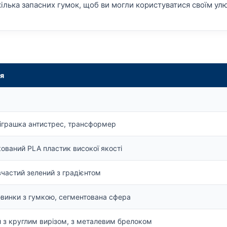
ілька запасних гумок, щоб ви могли користуватися своїм у
я
іграшка антистрес, трансформер
ований PLA пластик високої якості
частий зелений з градієнтом
овинки з гумкою, сегментована сфера
й з круглим вирізом, з металевим брелоком