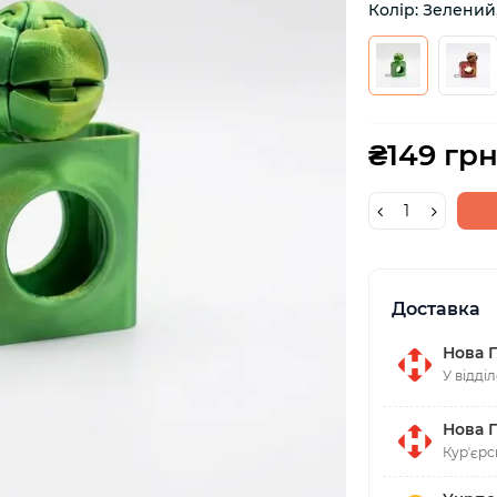
Колір: Зелений
₴149 грн
Доставка
Нова 
У відді
Нова 
Курʼєрс