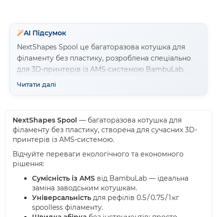
AI Підсумок
NextShapes Spool це багаторазова котушка для
філаменту без пластику, розроблена спеціально
для 3D-принтерів із AMS-системою BambuLab.
Котушка підтримує рефіли різної ваги 0.5, 0.75 та 1
Читати далі
кг, що робить її універсальним рішенням для
різних потреб друку. Виготовлена з міцного
переробленого матеріалу PC+ABS з
NextShapes Spool
— багаторазова котушка для
термостійкістю до 90 градусів Цельсія, котушка
філаменту без пластику, створена для сучасних 3D-
забезпечує надійну та стабільну подачу філаменту.
принтерів із AMS-системою.
Зовнішній діаметр становить 200 мм, внутрішній
Відчуйте переваги екологічного та економного
55 мм, загальна ширина 66.8 мм. Головні переваги
рішення:
включають швидку безінструментальну збірку,
Сумісність із AMS
від BambuLab — ідеальна
економію коштів завдяки багаторазовому
заміна заводським котушкам.
використанню та екологічність через зменшення
Універсальність
для рефілів 0.5 / 0.75 / 1 кг
пластикових відходів. Ідеальний вибір для
spoolless філаменту.
користувачів, які прагнуть зробити 3D-друк більш
Швидка збірка
без інструментів: просто