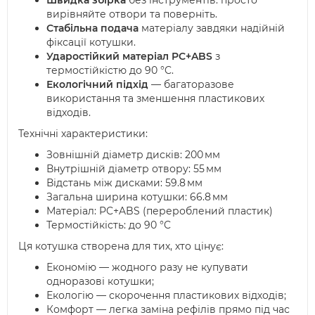
екологічним та економним. Міцна конструкція
вирівняйте отвори та поверніть.
витримує численні цикли монтажу та демонтажу,
Стабільна подача
матеріалу завдяки надійній
фіксації котушки.
забезпечуючи довговічність використання.
Ударостійкий матеріал PC+ABS
з
термостійкістю до 90 °C.
Екологічний підхід
— багаторазове
використання та зменшення пластикових
відходів.
Технічні характеристики:
Зовнішній діаметр дисків: 200 мм
Внутрішній діаметр отвору: 55 мм
Відстань між дисками: 59.8 мм
Загальна ширина котушки: 66.8 мм
Матеріал: PC+ABS (перероблений пластик)
Термостійкість: до 90 °C
Ця котушка створена для тих, хто цінує:
Економію — жодного разу не купувати
одноразові котушки;
Екологію — скорочення пластикових відходів;
Комфорт — легка заміна рефілів прямо під час