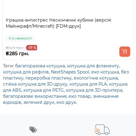
Іграшка-антистрес Нескінченні кубики (версія
Майнкрафт/Minecraft) [FDM-друк]
Є в наявності
₴345 грн.
-17 %
₴285 грн.
Теги:
багаторазова котушка
,
котушка для філаменту
,
котушка для рефілів
,
NextShapes Spool
,
еко котушка
,
без
пластику
,
переробка пластику
,
екологічна котушка
,
стійка котушка для 3D-друку
,
котушка для PLA
,
котушка
для ABS
,
котушка для PETG
,
котушка для 3D-прінтера
,
багаторазове використання
,
еко товар
,
зменшення
відходів
,
зелений друк
,
еко друк.