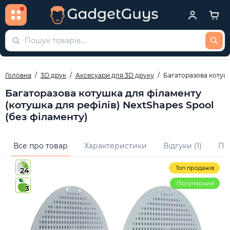
Головна
3D друк
Аксесуари для 3D друку
Багаторазова котушк
Багаторазова котушка для філаменту
(котушка для рефілів) NextShapes Spool
(без філаменту)
Все про товар
Характеристики
Відгуки (1)
Пи
Топ продажів
24
Популярний
3