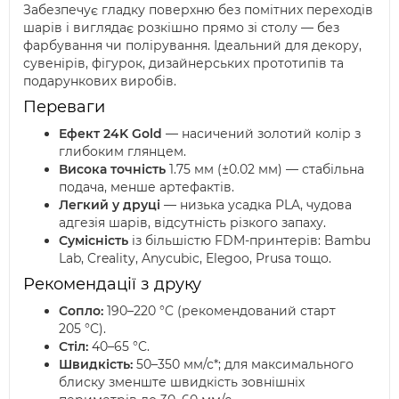
Забезпечує гладку поверхню без помітних переходів
шарів і виглядає розкішно прямо зі столу — без
фарбування чи полірування. Ідеальний для декору,
сувенірів, фігурок, дизайнерських прототипів та
подарункових виробів.
Переваги
Ефект 24K Gold
— насичений золотий колір з
глибоким глянцем.
Висока точність
1.75 мм (±0.02 мм) — стабільна
подача, менше артефактів.
Легкий у друці
— низька усадка PLA, чудова
адгезія шарів, відсутність різкого запаху.
Сумісність
із більшістю FDM-принтерів: Bambu
Lab, Creality, Anycubic, Elegoo, Prusa тощо.
Рекомендації з друку
Сопло:
190–220 °C (рекомендований старт
205 °C).
Стіл:
40–65 °C.
Швидкість:
50–350 мм/с*; для максимального
блиску зменште швидкість зовнішніх