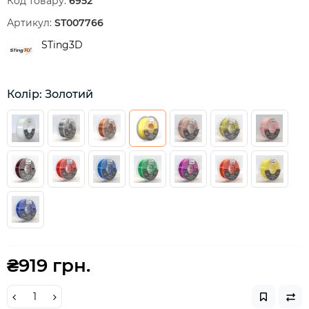
Код товару:
6952
Артикул:
ST007766
STing3D
Колір: Золотий
₴919 грн.