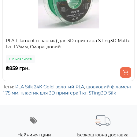
PLA Filament (пластик) для 3D принтера STing3D Matte
1кг, 1.75мм, Смарагдовий
Є в наявності
₴859 грн.
Теги:
PLA Silk 24K Gold
,
золотий PLA
,
шовковий філамент
1.75 мм
,
пластик для 3D принтера 1 кг
,
STing3D Silk
Найнижчі ціни
Безкоштовна доставка