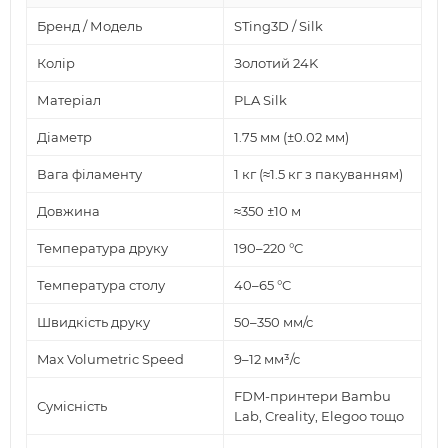
Бренд / Модель
STing3D / Silk
Колір
Золотий 24K
Матеріал
PLA Silk
Діаметр
1.75 мм (±0.02 мм)
Вага філаменту
1 кг (≈1.5 кг з пакуванням)
Довжина
≈350 ±10 м
Температура друку
190–220 °C
Температура столу
40–65 °C
Швидкість друку
50–350 мм/с
Max Volumetric Speed
9–12 мм³/с
FDM-принтери Bambu
Сумісність
Lab, Creality, Elegoo тощо