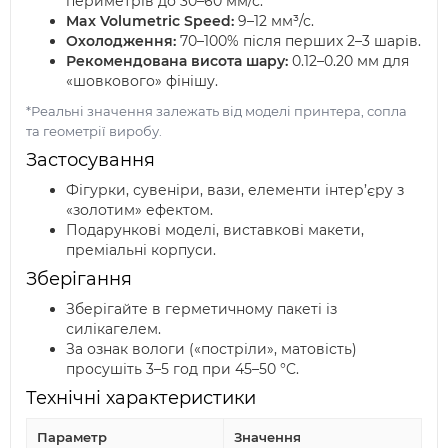
периметрів до 30–60 мм/с.
Max Volumetric Speed:
9–12 мм³/с.
Охолодження:
70–100% після перших 2–3 шарів.
Рекомендована висота шару:
0.12–0.20 мм для
«шовкового» фінішу.
*Реальні значення залежать від моделі принтера, сопла
та геометрії виробу.
Застосування
Фігурки, сувеніри, вази, елементи інтер’єру з
«золотим» ефектом.
Подарункові моделі, виставкові макети,
преміальні корпуси.
Зберігання
Зберігайте в герметичному пакеті із
силікагелем.
За ознак вологи («постріли», матовість)
просушіть 3–5 год при 45–50 °C.
Технічні характеристики
Параметр
Значення