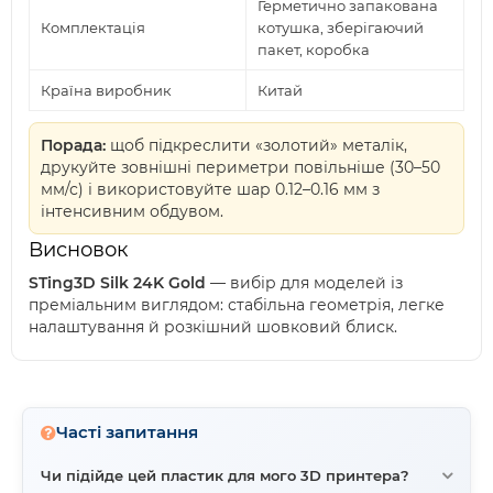
Герметично запакована
Комплектація
котушка, зберігаючий
пакет, коробка
Країна виробник
Китай
Порада:
щоб підкреслити «золотий» металік,
друкуйте зовнішні периметри повільніше (30–50
мм/с) і використовуйте шар 0.12–0.16 мм з
інтенсивним обдувом.
Висновок
STing3D Silk 24K Gold
— вибір для моделей із
преміальним виглядом: стабільна геометрія, легке
налаштування й розкішний шовковий блиск.
Часті запитання
Чи підійде цей пластик для мого 3D принтера?