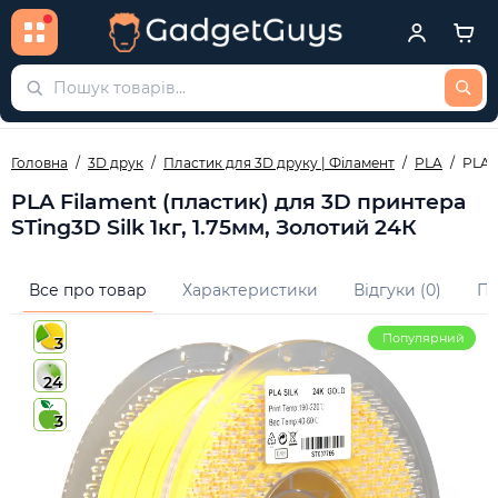
Головна
3D друк
Пластик для 3D друку | Філамент
PLA
PLA F
PLA Filament (пластик) для 3D принтера
STing3D Silk 1кг, 1.75мм, Золотий 24К
Все про товар
Характеристики
Відгуки (0)
Пи
Популярний
3
24
3