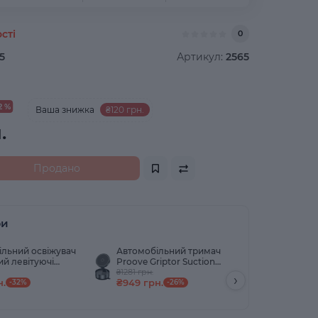
сті
0
5
Артикул:
2565
2 %
Ваша знижка
₴120 грн.
.
Продано
ри
льний освіжувач
Автомобільний тримач
Автомобі
й левітуючі
Proove Griptor Suction
Proove Ma
що обертаються
Type Universal Mount Gray
₴1281 грн.
Type Univ
₴1484 грн.
›
н.
₴949 грн.
₴1099 гр
чних променів
-32%
-26%
1 картридж