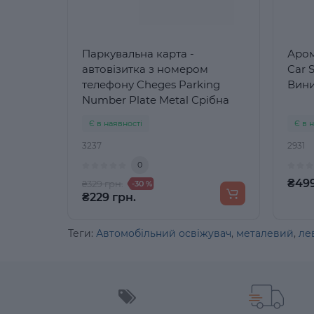
Паркувальна карта -
Аром
автовізитка з номером
Car 
телефону Cheges Parking
Вин
Number Plate Metal Срібна
Є в наявності
Є в 
3237
2931
0
₴499
₴329 грн.
-30 %
₴229 грн.
Теги:
Автомобільний освіжувач
,
металевий
,
ле