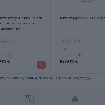
атизатор в авто Colorful
Автопарфюм 60 мл Пер
Seat Aroma Therapy
ищувач Red
наявності
Є в наявності
2460
0
0
 грн.
₴239 грн.
вітуючі кільця
,
сонячні промені
,
Червоний
,
картридж.