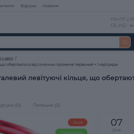
онтакти
Відгуки
Новини
 ПН-ПТ з 09
 СБ, НД - 
 у авто
 що обертаються від сонячних променів Червоний + 1 картридж
алевий левітуючі кільця, що обертаю
ідгуки (0)
Питання (0)
0
7
Акція
Днів
Популярний