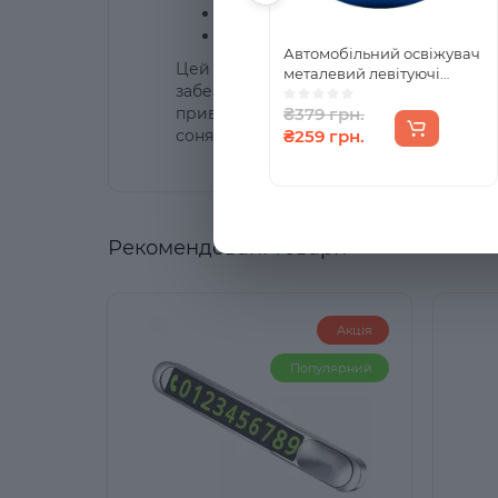
Інноваційна технологія:
Левітуюч
Естетичний вигляд:
Стильний та 
Автомобільний освіжувач
Цей автомобільний освіжувач відрізня
металевий левітуючі
забезпечує приємний аромат у вашому а
кільця, що обертаються
привабливі виглядом, але й ефективно
₴379 грн.
від сонячних променів
Синій + 1 картридж
сонячних променів для обертання кіле
₴259 грн.
Рекомендовані товари
Акція
Популярний