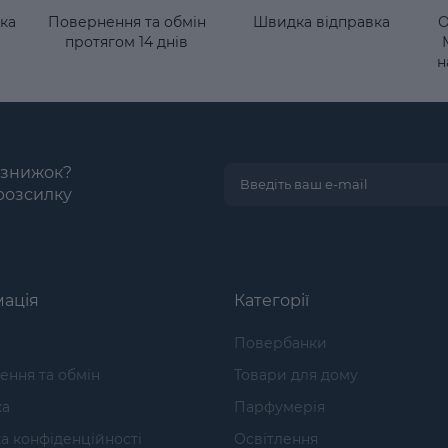
ка
Повернення та обмін
Швидка відправка
О
протягом 14 днів
н
і знижок?
розсилку
ація
Категорії
Повербанки
ння та обмін
Товари для дому
ка
Парфумерія
а конфіденційності
Освітлення