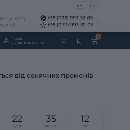
UA
RU
+38 (093) 993-32-05
:00 до 18:00, 
вихідний
+38 (077) 993-32-05
0
Привіт,
увійдіть до кабінету
ться від сонячних променів
2
2
3
5
1
1
Годин
хвилин
сек