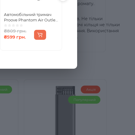
зпечує рівномірне розподілення аромату.
ля.
Автомобільний тримач
Автомобільний тримач з
ься під впливом сонячних променів. Не тільки
Proove Phantom Air Outlet
Бездротовим ЗП Proove
нноваційною технологією. Левітуючі кільця не тільки
Car Mount Black
Square Magnetic Pro 15W
 рівномірне і тривале ароматизування. Використання
₴809 грн.
₴2024 грн.
Metal Gray
ивною опцією для сучасного водія.
₴599 грн.
₴1499 грн.
рний
Акція
Популярний