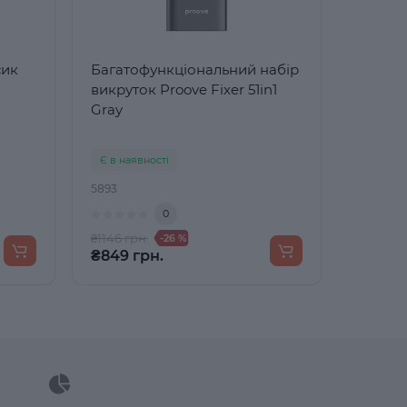
сик
Багатофункціональний набір
викруток Proove Fixer 51in1
Gray
Є в наявності
5893
0
₴1146 грн.
-26 %
₴849 грн.