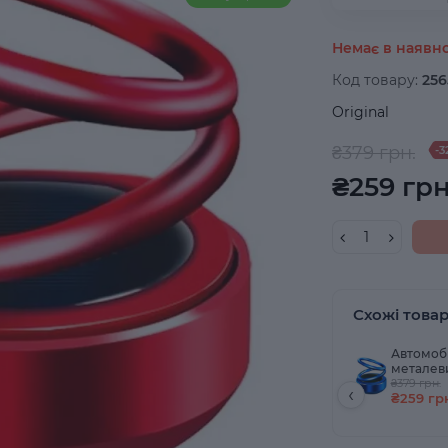
Немає в наявно
Код товару:
256
Original
₴379 грн.
-3
₴259 грн
Схожі това
Автомобі
металеви
кільця, 
₴379 грн.
‹
₴259 гр
від соня
Синій + 