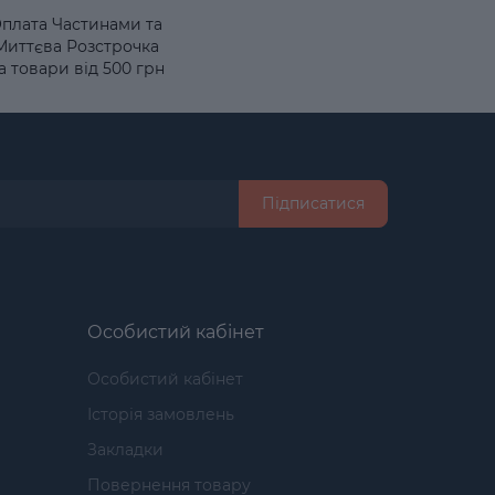
плата Частинами та
Миттєва Розстрочка
а товари від 500 грн
Підписатися
Особистий кабінет
Особистий кабінет
Історія замовлень
Закладки
Повернення товару