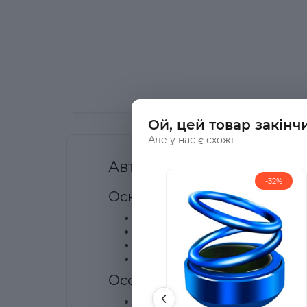
Ой, цей товар закінч
Але у нас є схожі
Автомобільний Освіжувач
-32%
Основні Характеристики:
Тип:
Автомобільний освіжувач по
Дизайн:
Унікальні левітуючі кіль
Колір:
Червоний
Рухова сила:
Сонячні промені
Особливості:
Екологічно чистий:
Працює на ене