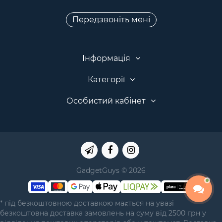
Передзвоніть мені
Інформація
Категорії
Особистий кабінет
GadgetGuys © 2026
* під безкоштовною доставкою мається на увазі
безкоштовна доставка замовлень на суму від 2500 грн у