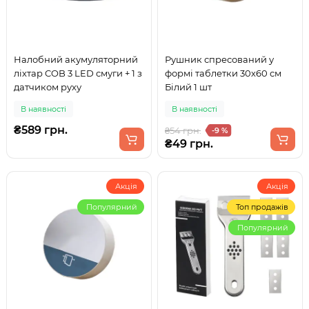
Налобний акумуляторний
Рушник спресований у
ліхтар COB 3 LED смуги + 1 з
формі таблетки 30х60 см
датчиком руху
Білий 1 шт
В наявності
В наявності
₴589 грн.
₴54 грн.
-9 %
₴49 грн.
Акція
Акція
Популярний
Топ продажів
Популярний