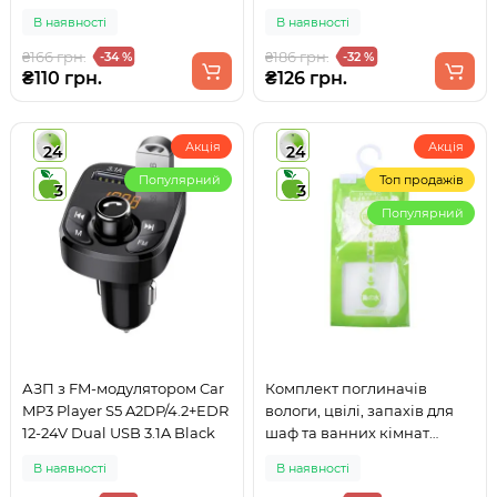
автомобіля 30x30см 800г/
автомобіля 30x40см 800г/
В наявності
В наявності
м2
м2
₴166 грн.
₴186 грн.
-34 %
-32 %
₴110 грн.
₴126 грн.
Акція
Акція
24
24
Популярний
Топ продажів
3
3
Популярний
АЗП з FM-модулятором Car
Комплект поглиначів
MP3 Player S5 A2DP/4.2+EDR
вологи, цвілі, запахів для
12-24V Dual USB 3.1A Black
шаф та ванних кімнат
Підвісний 100 г [5 шт]
В наявності
В наявності
Зелений