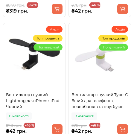
₴840 грн.
₴78 грн.
-62 %
-46 %
₴319 грн.
₴42 грн.
Акція
Акція
Топ продажів
Топ продажів
Популярний
Популярний
Вентилятор гнучкий
Вентилятор гнучкий Type-C
Lightning для iPhone, iPad
Білий для телефонів,
Чорний
повербанків та ноутбуків
В наявності
В наявності
₴78 грн.
₴78 грн.
-46 %
-46 %
₴42 грн.
₴42 грн.