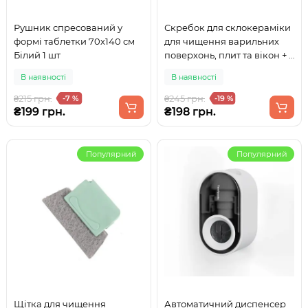
Рушник спресований у
Скребок для склокераміки
формі таблетки 70х140 см
для чищення варильних
Білий 1 шт
поверхонь, плит та вікон + 5
лез
В наявності
В наявності
₴215 грн.
₴245 грн.
-7 %
-19 %
₴199 грн.
₴198 грн.
Популярний
Популярний
Щітка для чищення
Автоматичний диспенсер