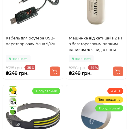
Кабель для роутера USB-
Машинка від катишків 2 в 1
перетворювач 5v на 9/12v
з багаторазовим липким
валиком для видалення
шерсті
В наявності
В наявності
₴385 грн.
₴288 грн.
-35 %
-14 %
₴249 грн.
₴249 грн.
Популярний
Акція
3
Топ продажів
24
Популярний
3