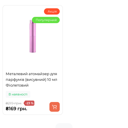
Акція
Популярний
Металевий атомайзер для
парфумів (висувний) 10 мл
Фіолетовий
В наявності
₴219 грн.
-23 %
₴169 грн.