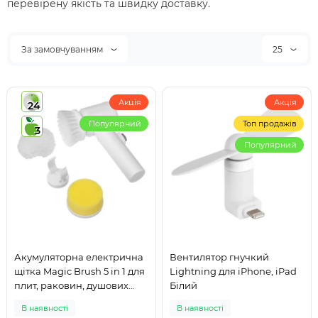
перевірену якість та швидку доставку.
За замовчуванням
25
Акція
Акція
24
Популярний
Топ продажів
3
Популярний
Акумуляторна електрична
Вентилятор гнучкий
щітка Magic Brush 5 in 1 для
Lightning для iPhone, iPad
плит, раковин, душових
Білий
кабін та посуду
В наявності
В наявності