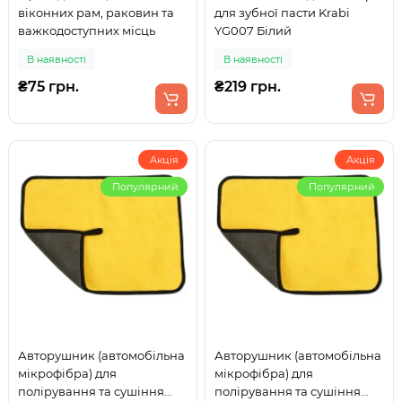
віконних рам, раковин та
для зубної пасти Krabi
важкодоступних місць
YG007 Білий
В наявності
В наявності
₴75 грн.
₴219 грн.
Акція
Акція
Популярний
Популярний
Авторушник (автомобільна
Авторушник (автомобільна
мікрофібра) для
мікрофібра) для
полірування та сушіння
полірування та сушіння