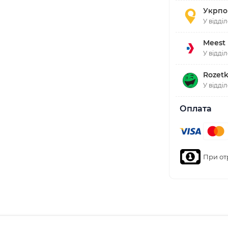
Укрпо
У відді
Meest
У відді
Rozetk
У відді
Оплата
При от