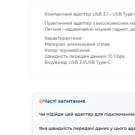
Компактний адаптер USB 3.1 – USB Type
Практичний адаптер з високоякісних мат
Легкий і надзвичайно міцний гаджет, щ
Характеристики:
Матеріал: алюмінієвий сплав.
Колір: чорний/синій.
Швидкість передачі данних: 10 Gbps.
Вхід/вихід: USB 3.1/USB Type-C.
Часті запитання
Чи підійде цей адаптер для підключенн
Ні, цей адаптер працює в зворотному напр
Яка швидкість передачі даних у цього ад
на комп'ютері або повербанку). Для підк