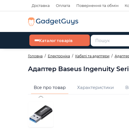
Доставка
Оплата
Повернення та обмін
К
Каталог товарів
Головна
Електроніка
Кабелі та адаптери
Адапте
Адаптер Baseus Ingenuity Seri
Все про товар
Характеристики
В