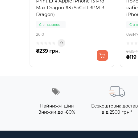
Print для Apple iPhone 13 Pro
прис
Max Dragon #3 (SoColI13PM-3-
кабе
Dragon)
iPho
Є в наявності
Є в 
2610
69314
0
₴239 грн.
₴139 г
₴119
Найнижчі ціни
Безкоштовна достав
Знижки до -60%
від 2500 грн *