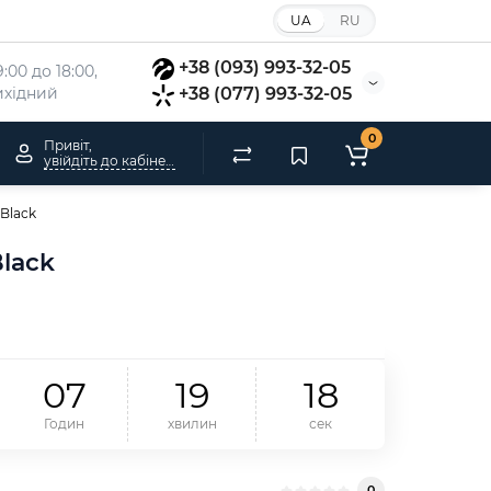
UA
RU
+38 (093) 993-32-05
:00 до 18:00, 
вихідний
+38 (077) 993-32-05
0
Привіт,
увійдіть до кабінету
 Black
Black
0
7
1
9
1
7
Годин
хвилин
сек
0