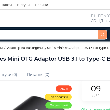
онтакти
Відгуки
Новини
 ПН-ПТ з 09
 СБ, НД - 
ри
Адаптер Baseus Ingenuity Series Mini OTG Adaptor USB 3.1 to Type-C
es Mini OTG Adaptor USB 3.1 to Type-C 
ідгуки (0)
Питання (0)
0
9
Акція
Днів
Топ продажів
Популярний
Є в наявності