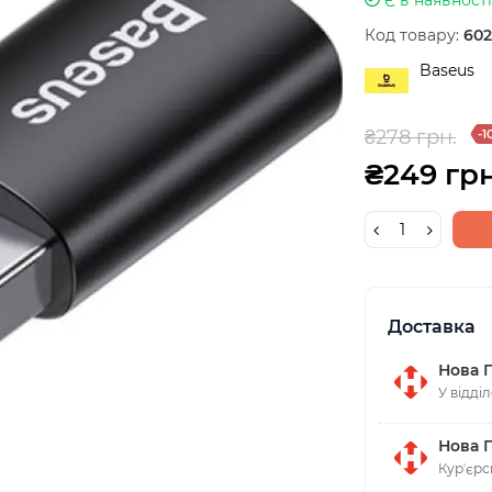
Код товару:
60
Baseus
₴278 грн.
-1
₴249 грн
Доставка
Нова 
У відді
Нова 
Курʼєрс