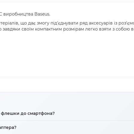
 C виробництва Baseus.
еріалів, що дає змогу під'єднувати ряд аксесуарів із роз'є
о завдяки своїм компактним розмірам легко взяти з собою в
я флешки до смартфона?
ямку - він дозволяє підключати пристрої з USB Type-C роз'
аптера?
лючення флешки до смартфона вам потрібен OTG адаптер Type