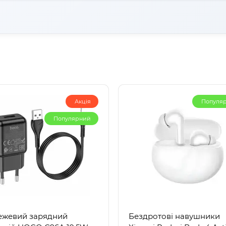
их до 10 Gbps завдяки стандарту USB 3.1, що забезпечує шви
овить 1 місяць.
Акція
Популя
Популярний
ежевий зарядний
Бездротові навушники