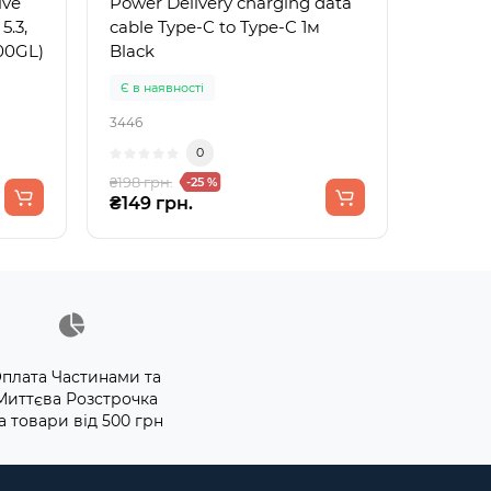
ive
Power Delivery charging data
5.3,
cable Type-C to Type-C 1м
00GL)
Black
Є в наявності
3446
0
₴198 грн.
-25 %
₴149 грн.
плата Частинами та
Миттєва Розстрочка
а товари від 500 грн