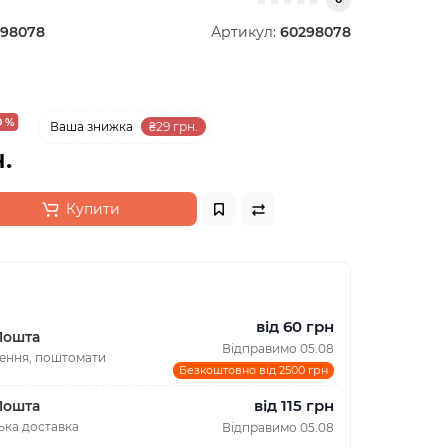
298078
Артикул:
60298078
0 %
Ваша знижка
₴29 грн.
.
Купити
від 60 грн
Пошта
Відправимо 05.08
лення, поштомати
Безкоштовно від 2500 грн
від 115 грн
Пошта
ька доставка
Відправимо 05.08