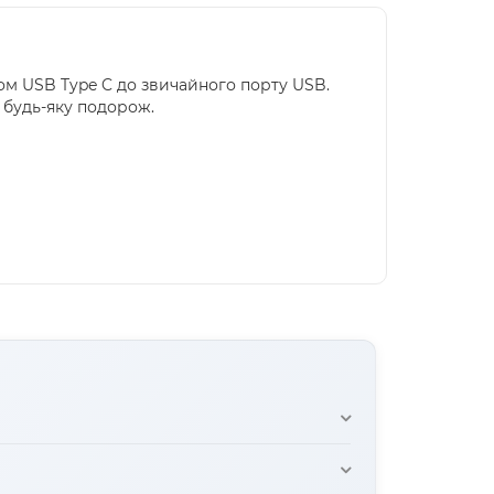
мом USB Type C до звичайного порту USB.
 будь-яку подорож.
ємом до звичайного USB порту (наприклад,
-C to USB-A.