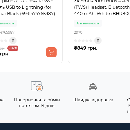
трій HOCO C96A 10.5W+
Xiaomi Redmi Buds 4 Act
ль USB to Lightning (for
(TWS) Headset, Bluetooth 
ne) Black (6931474765987)
440 mAh, White (BHR80
наявності
Є в наявності
74765987
2970
0
0
₴849 грн.
рн.
-14 %
 грн.
ка
Повернення та обмін
Швидка відправка
О
протягом 14 днів
н