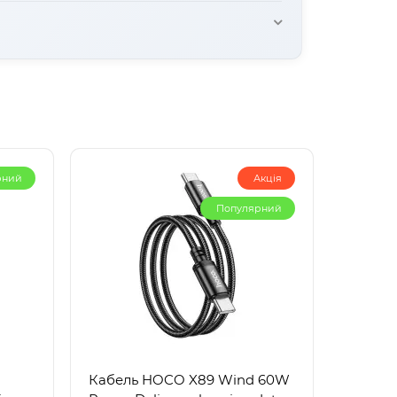
дке копіювання файлів та стабільне
рний
Акція
Популярний
Кабель HOCO X89 Wind 60W