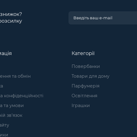
і знижок?
розсилку
ація
Категорії
Повербанки
ння та обмін
Товари для дому
ка
Парфумерія
а конфіденційності
Освітлення
а та умови
Іграшки
ій зв’язок
айту
ики