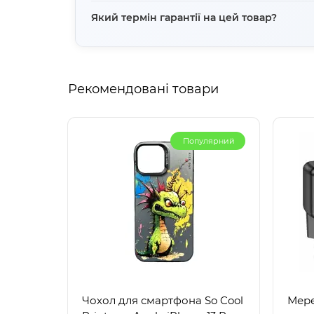
Адаптер підтримує швидкість передачі дан
Який термін гарантії на цей товар?
з'єднання.
Гарантійний термін на адаптер Baseus стан
Рекомендовані товари
Популярний
Чохол для смартфона So Cool
Мер