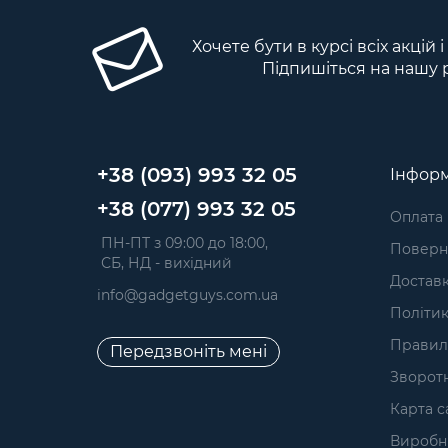
Хочете бути в курсі всіх акцій 
Підпишіться на нашу 
+38 (093) 993 32 05
Інформ
+38 (077) 993 32 05
Оплата
 ПН-ПТ з 09:00 до 18:00, 
Поверне
 СБ, НД - вихідний
Достав
info@gadgetguys.com.ua
Політик
Правил
Передзвоніть мені
Зворотн
Карта с
Виробн