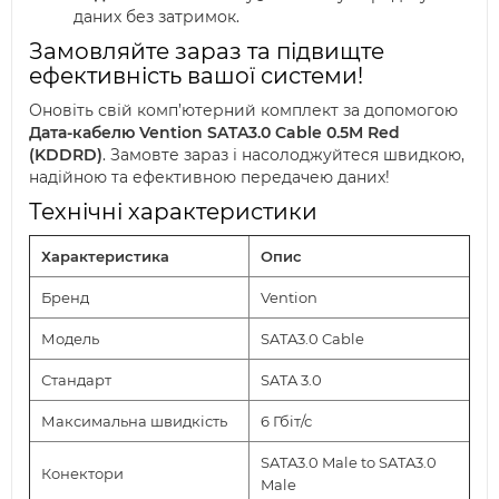
даних без затримок.
Замовляйте зараз та підвищте
ефективність вашої системи!
Оновіть свій комп’ютерний комплект за допомогою
Дата-кабелю Vention SATA3.0 Cable 0.5M
Red
(KDDRD)
. Замовте зараз і насолоджуйтеся швидкою,
надійною та ефективною передачею даних!
Технічні характеристики
Характеристика
Опис
Бренд
Vention
Модель
SATA3.0 Cable
Стандарт
SATA 3.0
Максимальна швидкість
6 Гбіт/с
SATA3.0 Male to SATA3.0
Конектори
Male