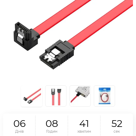
0
6
0
8
4
1
5
1
Днів
Годин
хвилин
сек