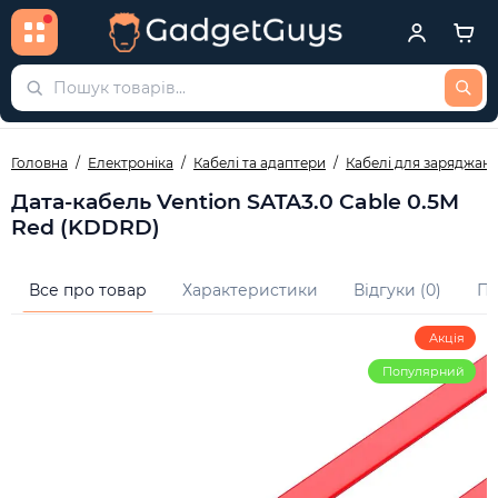
Головна
Електроніка
Кабелі та адаптери
Кабелі для заряджанн
Дата-кабель Vention SATA3.0 Cable 0.5M
Red (KDDRD)
Все про товар
Характеристики
Відгуки (0)
Пи
Акція
Популярний