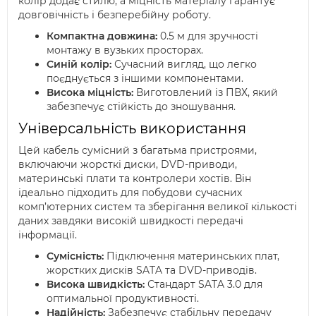
колір додає стилю, а міцність матеріалу гарантує
довговічність і безперебійну роботу.
Компактна довжина:
0.5 м для зручності
монтажу в вузьких просторах.
Синій колір:
Сучасний вигляд, що легко
поєднується з іншими компонентами.
Висока міцність:
Виготовлений із ПВХ, який
забезпечує стійкість до зношування.
Універсальність використання
Цей кабель сумісний з багатьма пристроями,
включаючи жорсткі диски, DVD-приводи,
материнські плати та контролери хостів. Він
ідеально підходить для побудови сучасних
комп’ютерних систем та зберігання великої кількості
даних завдяки високій швидкості передачі
інформації.
Сумісність:
Підключення материнських плат,
жорстких дисків SATA та DVD-приводів.
Висока швидкість:
Стандарт SATA 3.0 для
оптимальної продуктивності.
Надійність:
Забезпечує стабільну передачу