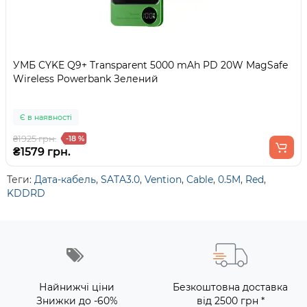
УМБ CYKE Q9+ Transparent 5000 mAh PD 20W MagSafe
Wireless Powerbank Зелений
Є в наявності
₴1925 грн.
-18 %
₴1579 грн.
Теги:
Дата-кабель
,
SATA3.0
,
Vention
,
Cable
,
0.5M
,
Red
,
KDDRD
Найнижчі ціни
Безкоштовна доставка
Знижки до -60%
від 2500 грн *