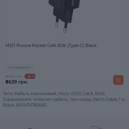
МЗП Proove Pocket GaN 25W (Type-C) Black
Є в наявності
₴863 грн.
-26 %
₴639 грн.
Теги:
Кабель мережевий
,
Hoco US07
,
Cat.6
,
RJ45
,
Екранований
,
Інтернет кабель
,
патч-корд
,
Patch Cable
,
1 м
,
Black
,
6931474780683