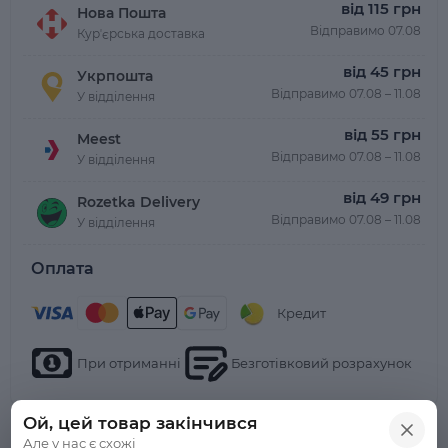
від 115 грн
Нова Пошта
Відправимо 07.08
Курʼєрська доставка
від 45 грн
Укрпошта
Відправимо 07.08 – 11.08
У відділення
від 55 грн
Meest
Відправимо 07.08 – 11.08
У відділення
від 49 грн
Rozetka Delivery
Відправимо 07.08 – 11.08
У відділення
Оплата
Кредит
При отриманні
Безготівковий розрахунок
Ой, цей товар закінчився
Але у нас є схожі