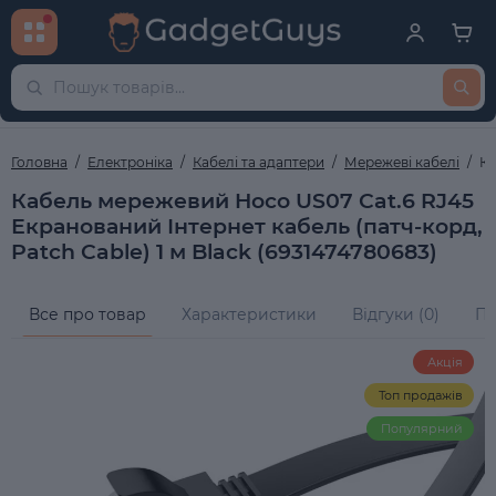
Головна
Електроніка
Кабелі та адаптери
Мережеві кабелі
Ка
Кабель мережевий Hoco US07 Cat.6 RJ45
Екранований Інтернет кабель (патч-корд,
Patch Cable) 1 м Black (6931474780683)
Все про товар
Характеристики
Відгуки (0)
Пи
Акція
Топ продажів
Популярний