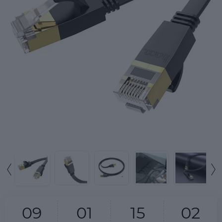
0
9
0
1
1
5
0
2