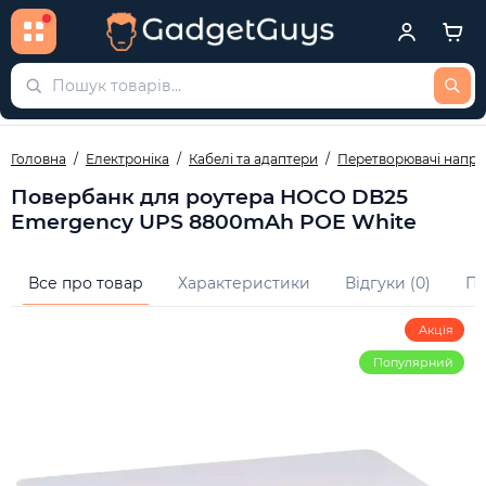
Головна
Електроніка
Кабелі та адаптери
Перетворювачі напру
Повербанк для роутера HOCO DB25
Emergency UPS 8800mAh POE White
Все про товар
Характеристики
Відгуки (0)
Пи
Акція
Популярний