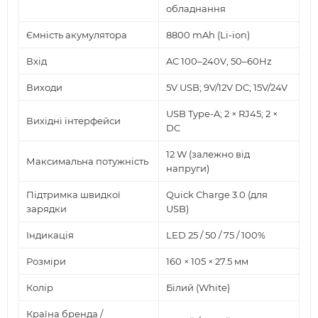
обладнання
Ємність акумулятора
8800 mAh (Li-ion)
Вхід
AC 100–240V, 50–60Hz
Виходи
5V USB; 9V/12V DC; 15V/24V
USB Type-A; 2 × RJ45; 2 ×
Вихідні інтерфейси
DC
12 W (залежно від
Максимальна потужність
напруги)
Підтримка швидкої
Quick Charge 3.0 (для
зарядки
USB)
Індикація
LED 25 / 50 / 75 / 100%
Розміри
160 × 105 × 27.5 мм
Колір
Білий (White)
Країна бренда /