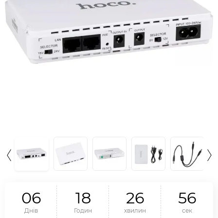
0
6
1
8
2
6
5
5
Днів
Годин
хвилин
сек