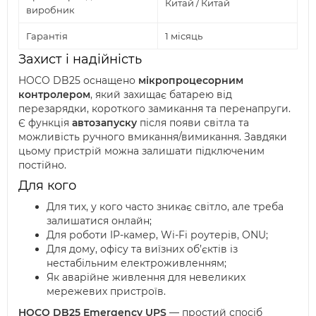
Китай / Китай
виробник
Гарантія
1 місяць
Захист і надійність
HOCO DB25 оснащено
мікропроцесорним
контролером
, який захищає батарею від
перезарядки, короткого замикання та перенапруги.
Є функція
автозапуску
після появи світла та
можливість ручного вмикання/вимикання. Завдяки
цьому пристрій можна залишати підключеним
постійно.
Для кого
Для тих, у кого часто зникає світло, але треба
залишатися онлайн;
Для роботи IP-камер, Wi-Fi роутерів, ONU;
Для дому, офісу та виїзних об’єктів із
нестабільним електроживленням;
Як аварійне живлення для невеликих
мережевих пристроїв.
HOCO DB25 Emergency UPS
— простий спосіб