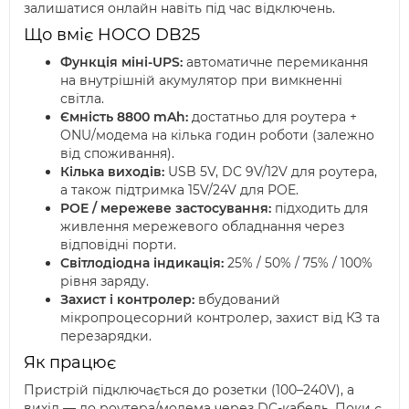
залишатися онлайн навіть під час відключень.
Що вміє HOCO DB25
Функція міні-UPS:
автоматичне перемикання
на внутрішній акумулятор при вимкненні
світла.
Ємність 8800 mAh:
достатньо для роутера +
ONU/модема на кілька годин роботи (залежно
від споживання).
Кілька виходів:
USB 5V, DC 9V/12V для роутера,
а також підтримка 15V/24V для POE.
POE / мережеве застосування:
підходить для
живлення мережевого обладнання через
відповідні порти.
Світлодіодна індикація:
25% / 50% / 75% / 100%
рівня заряду.
Захист і контролер:
вбудований
мікропроцесорний контролер, захист від КЗ та
перезарядки.
Як працює
Пристрій підключається до розетки (100–240V), а
вихід — до роутера/модема через DC-кабель. Поки є