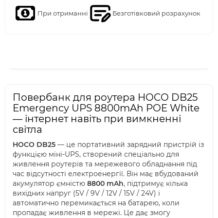
При отриманні
Безготівковий розрахунок
Повербанк для роутера HOCO DB25
Emergency UPS 8800mAh POE White
— інтернет навіть при вимкненні
світла
HOCO DB25
— це портативний зарядний пристрій із
функцією міні-UPS, створений спеціально для
живлення роутерів та мережевого обладнання під
час відсутності електроенергії. Він має вбудований
акумулятор ємністю
8800 mAh
, підтримує кілька
вихідних напруг (5V / 9V / 12V / 15V / 24V) і
автоматично перемикається на батарею, коли
пропадає живлення в мережі. Це дає змогу