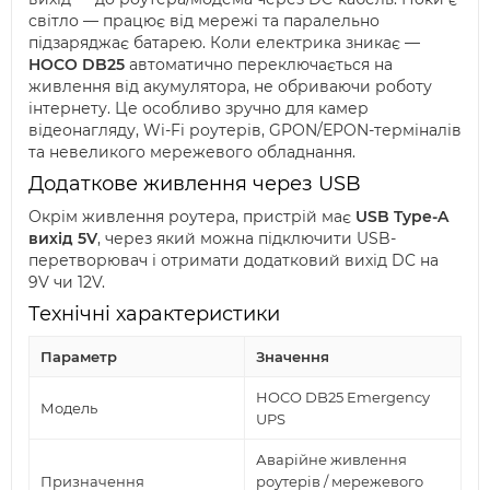
світло — працює від мережі та паралельно
підзаряджає батарею. Коли електрика зникає —
HOCO DB25
автоматично переключається на
живлення від акумулятора, не обриваючи роботу
інтернету. Це особливо зручно для камер
відеонагляду, Wi-Fi роутерів, GPON/EPON-терміналів
та невеликого мережевого обладнання.
Додаткове живлення через USB
Окрім живлення роутера, пристрій має
USB Type-A
вихід 5V
, через який можна підключити USB-
перетворювач і отримати додатковий вихід DC на
9V чи 12V.
Технічні характеристики
Параметр
Значення
HOCO DB25 Emergency
Модель
UPS
Аварійне живлення
Призначення
роутерів / мережевого