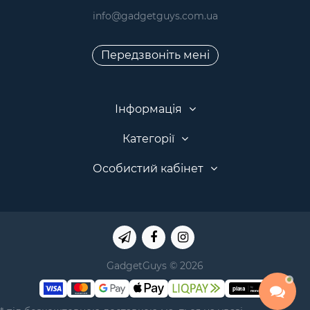
info@gadgetguys.com.ua
Передзвоніть мені
Інформація
Категорії
Особистий кабінет
GadgetGuys © 2026