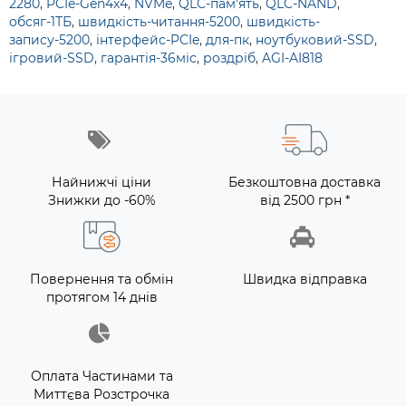
2280
,
PCIe-Gen4x4
,
NVMe
,
QLC-пам'ять
,
QLC-NAND
,
обсяг-1ТБ
,
швидкість-читання-5200
,
швидкість-
запису-5200
,
інтерфейс-PCIe
,
для-пк
,
ноутбуковий-SSD
,
ігровий-SSD
,
гарантія-36міс
,
роздріб
,
AGI-AI818
Найнижчі ціни
Безкоштовна доставка
Знижки до -60%
від 2500 грн *
Повернення та обмін
Швидка відправка
протягом 14 днів
Оплата Частинами та
Миттєва Розстрочка