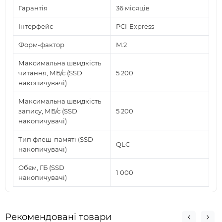
Гарантія
36 місяців
Інтерфейс
PCI-Express
Форм-фактор
M.2
Максимальна швидкість
читання, МБ/с (SSD
5 200
накопичувачі)
Максимальна швидкість
запису, МБ/с (SSD
5 200
накопичувачі)
Тип флеш-памяті (SSD
QLC
накопичувачі)
Обєм, ГБ (SSD
1 000
накопичувачі)
Рекомендовані товари