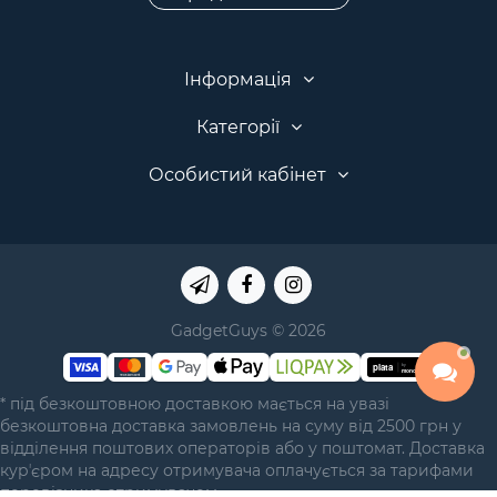
Інформація
Категорії
Особистий кабінет
GadgetGuys © 2026
* під безкоштовною доставкою мається на увазі
безкоштовна доставка замовлень на суму від 2500 грн у
відділення поштових операторів або у поштомат. Доставка
курʼєром на адресу отримувача оплачується за тарифами
перевізника отримувачем.