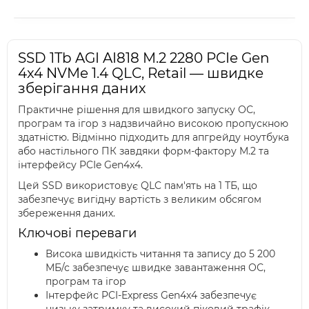
SSD 1Tb AGI AI818 M.2 2280 PCIe Gen
4x4 NVMe 1.4 QLC, Retail — швидке
зберігання даних
Практичне рішення для швидкого запуску ОС,
програм та ігор з надзвичайно високою пропускною
здатністю. Відмінно підходить для апгрейду ноутбука
або настільного ПК завдяки форм-фактору M.2 та
інтерфейсу PCIe Gen4x4.
Цей SSD використовує QLC пам'ять на 1 ТБ, що
забезпечує вигідну вартість з великим обсягом
збереження даних.
Ключові переваги
Висока швидкість читання та запису до 5 200
МБ/с забезпечує швидке завантаження ОС,
програм та ігор
Інтерфейс PCI-Express Gen4x4 забезпечує
низьку затримку та високий піковий трафік