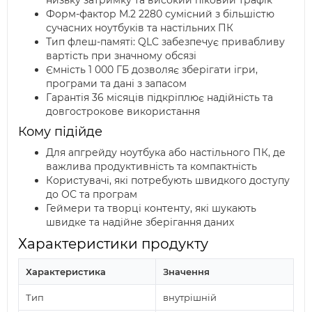
Форм-фактор M.2 2280 сумісний з більшістю
сучасних ноутбуків та настільних ПК
Тип флеш-памяті: QLC забезпечує привабливу
вартість при значному обсязі
Ємність 1 000 ГБ дозволяє зберігати ігри,
програми та дані з запасом
Гарантія 36 місяців підкріплює надійність та
довгострокове використання
Кому підійде
Для апгрейду ноутбука або настільного ПК, де
важлива продуктивність та компактність
Користувачі, які потребують швидкого доступу
до ОС та програм
Геймери та творці контенту, які шукають
швидке та надійне зберігання даних
Характеристики продукту
Характеристика
Значення
Тип
внутрішній