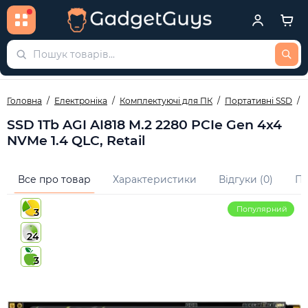
Головна
Електроніка
Комплектуючі для ПК
Портативні SSD
SSD 1Tb AGI AI818 M.2 2280 PCIe Gen 4x4
NVMe 1.4 QLC, Retail
Все про товар
Характеристики
Відгуки (0)
Пи
Популярний
3
24
3