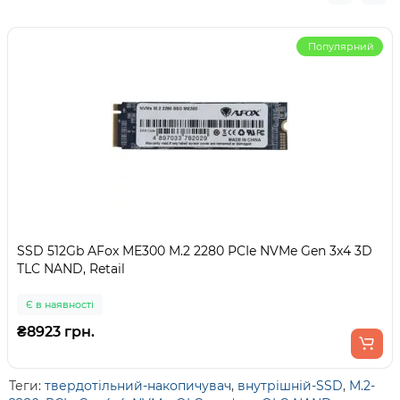
Популярний
SSD 512Gb AFox ME300 M.2 2280 PCIe NVMe Gen 3x4 3D
TLC NAND, Retail
Є в наявності
₴8923 грн.
Теги:
твердотільний-накопичувач
,
внутрішній-SSD
,
M.2-