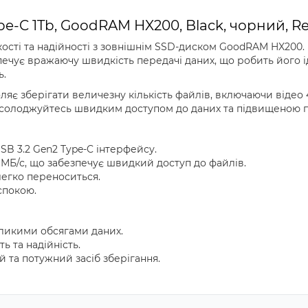
ype-C 1Tb, GoodRAM HX200, Black, чорний, Ret
ості та надійності з зовнішнім SSD-диском GoodRAM HX200
зпечує вражаючу швидкість передачі даних, що робить його
ь.
ляє зберігати величезну кількість файлів, включаючи відео 
асолоджуйтесь швидким доступом до даних та підвищеною п
B 3.2 Gen2 Type-C інтерфейсу.
 МБ/с, що забезпечує швидкий доступ до файлів.
легко переноситься.
спокою.
еликими обсягами даних.
ь та надійність.
 та потужний засіб зберігання.