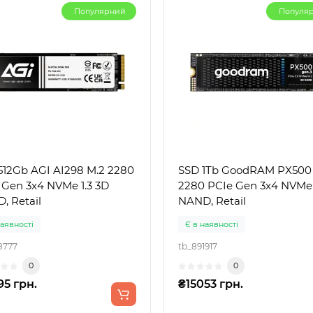
Популярний
Популя
512Gb AGI AI298 M.2 2280
SSD 1Tb GoodRAM PX500
 Gen 3x4 NVMe 1.3 3D
2280 PCIe Gen 3x4 NVMe
, Retail
NAND, Retail
наявності
Є в наявності
8777
tb_891917
0
0
95 грн.
₴15053 грн.