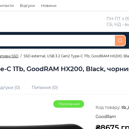
онтакти
Відгуки
Новини
 ПН-ПТ з 09
 СБ, НД - 
ативні SSD
SSD external, USB 3.2 Gen2 Type-C 1Tb, GoodRAM HX200, Blac
pe-C 1Tb, GoodRAM HX200, Black, чорний
ідгуки (0)
Питання (0)
Популярний
Код товару:
tb_
GoodRam
₴8675 гр