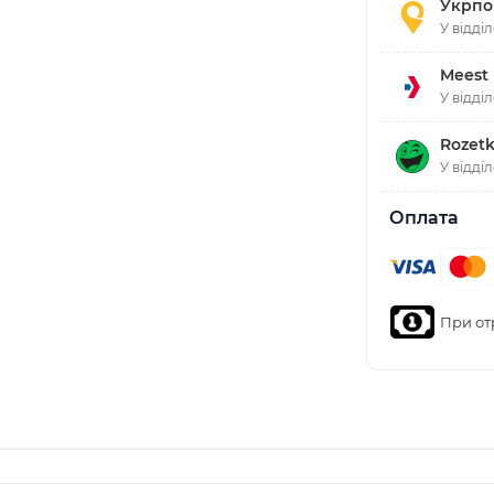
Укрпо
У відді
Meest
У відді
Rozetk
У відді
Оплата
При от