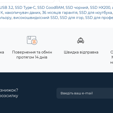
USB 3.2
,
SSD Type-C
,
SSD GoodRAM
,
SSD чорний
,
SSD HX200
,
ПК
,
накопичувач даних
,
36 місяців гарантія
,
SSD для ноутбука
ольору
,
високошвидкісний SSD
,
SSD для ігор
,
SSD для профе
ка
Повернення та обмін
Швидка відправка
О
протягом 14 днів
н
і знижок?
розсилку