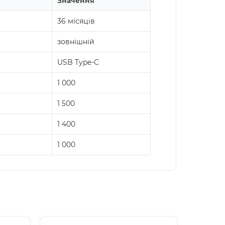
Значення
36 місяців
зовнішній
USB Type-C
1 000
1 500
1 400
1 000