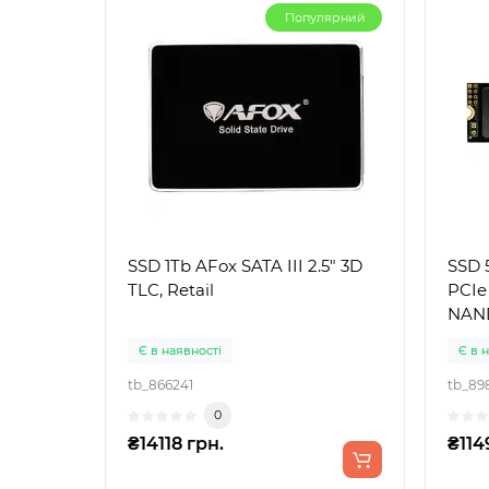
Популярний
SSD 1Tb AFox SATA III 2.5" 3D
SSD 
TLC, Retail
PCIe
NAND
Є в наявності
Є в 
tb_866241
tb_89
0
₴14118 грн.
₴114