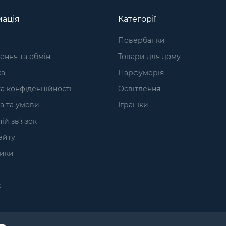
ація
Категорії
Повербанки
ння та обмін
Товари для дому
ка
Парфумерія
а конфіденційності
Освітлення
а та умови
Іграшки
ій зв’язок
айту
ики
с