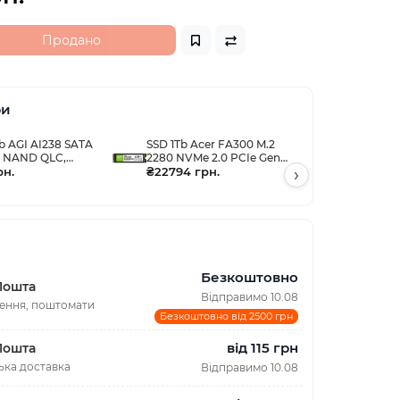
Продано
ри
b AGI AI238 SATA
SSD 1Tb Acer FA300 M.2
SSD 1Tb Ac
3D NAND QLC,
2280 NVMe 2.0 PCIe Gen
2.5" TLC
рн.
5x4 3D NAND, Retail
₴22794 грн.
›
₴18209 г
Безкоштовно
Пошта
Відправимо 10.08
лення, поштомати
Безкоштовно від 2500 грн
від 115 грн
Пошта
ька доставка
Відправимо 10.08