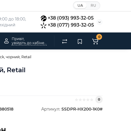
UA
RU
+38 (093) 993-32-05
:00 до 18:00, 
вихідний
+38 (077) 993-32-05
0
Привіт,
увійдіть до кабінету
k, чорний, Retail
, Retail
0
880518
Артикул:
SSDPR-HX200-1K0#
н.