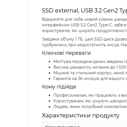
SSD external, USB 3.2 Gen2 T
Відкрийте для себе новий рівень швидк
інтерфейсом USB 3.2 Gen2 Type-C, забе
користувачів, які цінують продуктивніст
Завдяки об'єму 1 ТБ, цей SSD-диск дозво
турбуючись про недостатність місця. Н
Ключові переваги
Миттєва передача даних завдяки US
Висока швидкість читання до 1 500
Міцний та стильний корпус, який 
Гарантія на 36 місяців для вашого 
Кому підійде
Професіоналам, які працюють з в
Користувачам, які цінують швидкіст
Людям, яким потрібний компактний
Характеристики продукту