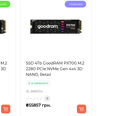
рний
Новинка
 M.2
SSD 4Tb GoodRAM PX700 M.2
 3D
2280 PCIe NVMe Gen 4x4 3D
NAND, Retail
Є в наявності
tb_866004
0
₴55857 грн.