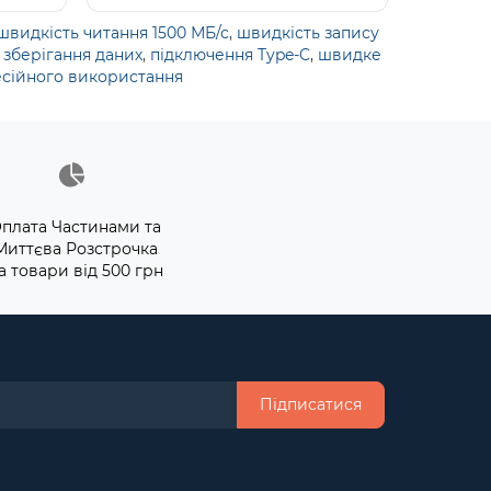
швидкість читання 1500 МБ/с
,
швидкість запису
,
зберігання даних
,
підключення Type-C
,
швидке
сійного використання
плата Частинами та
Миттєва Розстрочка
а товари від 500 грн
Підписатися