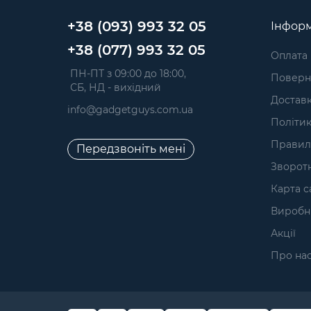
+38 (093) 993 32 05
Інформ
+38 (077) 993 32 05
Оплата
 ПН-ПТ з 09:00 до 18:00, 
Поверне
 СБ, НД - вихідний
Достав
info@gadgetguys.com.ua
Політик
Правил
Передзвоніть мені
Зворотн
Карта с
Виробн
Акції
Про на