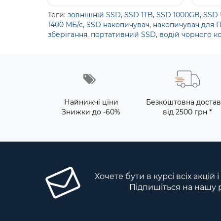
Теги:
зовнішній SSD
,
SSD 1TB
,
SSD 1000GB
,
SSD 
1400 МБ/с
,
SSD накопичувач
,
накопичувач для 
зберігання
,
портативний SSD
,
водій чорного к
Найнижчі ціни
Безкоштовна достав
Знижки до -60%
від 2500 грн *
Хочете бути в курсі всіх акцій 
Підпишіться на нашу 