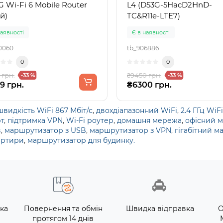
G Wi-Fi 6 Mobile Router
L4 (D53G-5HacD2HnD-
й)
TC&R11e-LTE7)
наявності
Є в наявності
0060
tb_906886
0
0
 грн.
₴9450 грн.
-33 %
-33 %
9 грн.
₴6300 грн.
швидкість WiFi 867 Мбіт/с
,
двохдіапазонний WiFi
,
2.4 ГГц WiFi
т
,
підтримка VPN
,
Wi-Fi роутер
,
домашня мережа
,
офісний 
в
,
маршрутизатор з USB
,
маршрутизатор з VPN
,
гігабітний 
артири
,
маршрутизатор для будинку.
ка
Повернення та обмін
Швидка відправка
О
протягом 14 днів