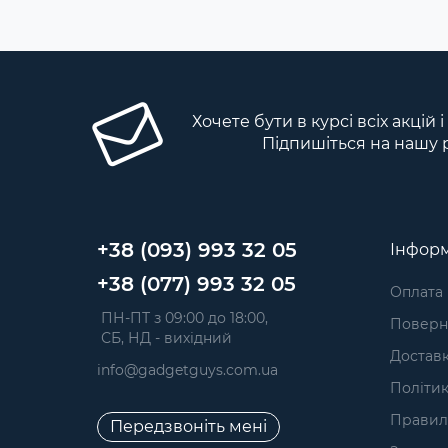
Хочете бути в курсі всіх акцій 
Підпишіться на нашу 
+38 (093) 993 32 05
Інформ
+38 (077) 993 32 05
Оплата
 ПН-ПТ з 09:00 до 18:00, 
Поверне
 СБ, НД - вихідний
Достав
info@gadgetguys.com.ua
Політик
Правил
Передзвоніть мені