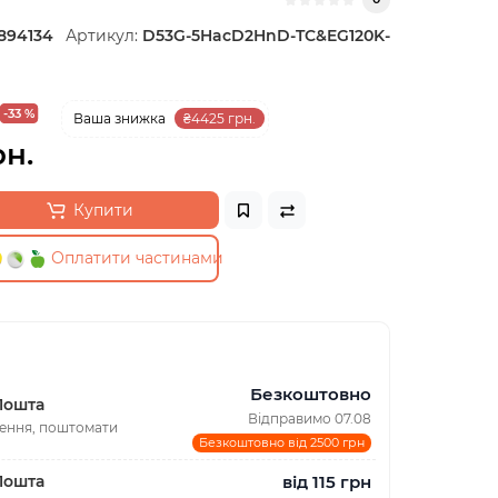
894134
Артикул:
D53G-5HacD2HnD-TC&EG120K-
-33 %
Ваша знижка
₴4425 грн.
рн.
Купити
Оплатити частинами
Безкоштовно
Пошта
Відправимо 07.08
лення, поштомати
Безкоштовно від 2500 грн
від 115 грн
Пошта