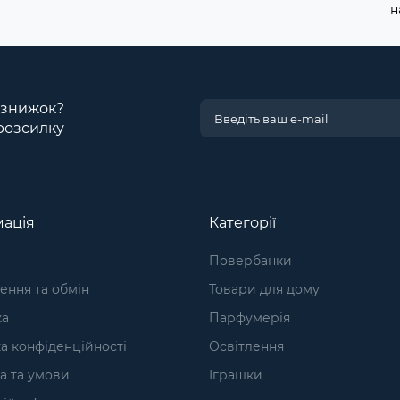
н
і знижок?
розсилку
ація
Категорії
Повербанки
ння та обмін
Товари для дому
ка
Парфумерія
а конфіденційності
Освітлення
а та умови
Іграшки