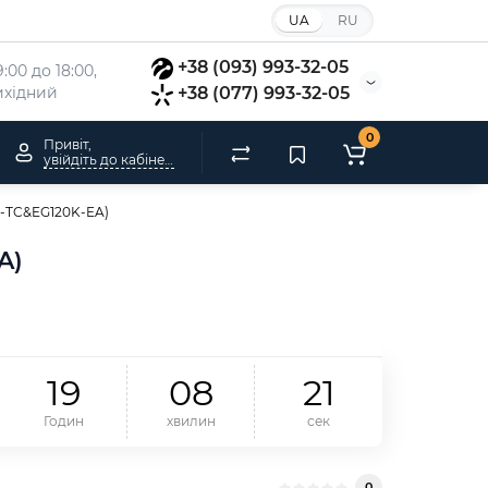
UA
RU
+38 (093) 993-32-05
:00 до 18:00, 
вихідний
+38 (077) 993-32-05
0
Привіт,
увійдіть до кабінету
-TC&EG120K-EA)
A)
1
9
0
8
2
0
Годин
хвилин
сек
0