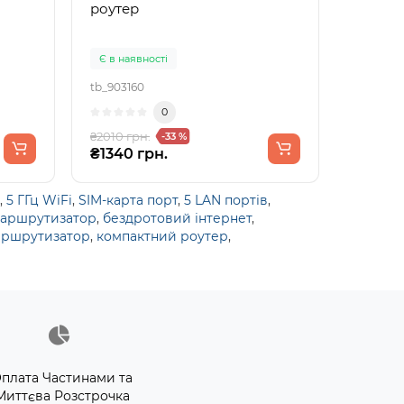
роутер
Є в наявності
tb_903160
0
₴2010 грн.
-33 %
₴1340 грн.
,
5 ГГц WiFi
,
SIM-карта порт
,
5 LAN портів
,
маршрутизатор
,
бездротовий інтернет
,
маршрутизатор
,
компактний роутер
,
плата Частинами та
Миттєва Розстрочка