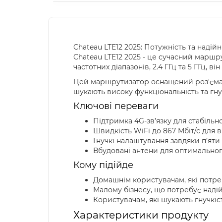
Chateau LTE12 2025: Потужність та надійн
Chateau LTE12 2025 - це сучасний маршру
частотних діапазонів, 2.4 ГГц та 5 ГГц, 
Цей маршрутизатор оснащений роз'ємами
шукають високу функціональність та гну
Ключові переваги
Підтримка 4G-зв’язку для стабільно
Швидкість WiFi до 867 Мбіт/с для
Гнучкі налаштування завдяки п’ят
Вбудовані антени для оптимального
Кому підійде
Домашнім користувачам, які потре
Малому бізнесу, що потребує надій
Користувачам, які шукають гнучкіс
Характеристики продукту