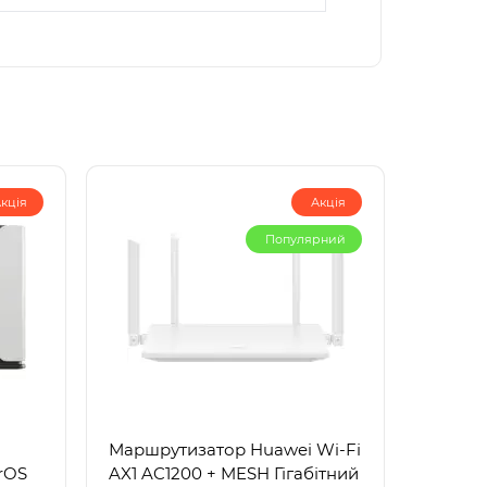
кція
Акція
Популярний
Маршрутизатор Huawei Wi-Fi
rOS
AX1 AC1200 + MESH Гігабітний