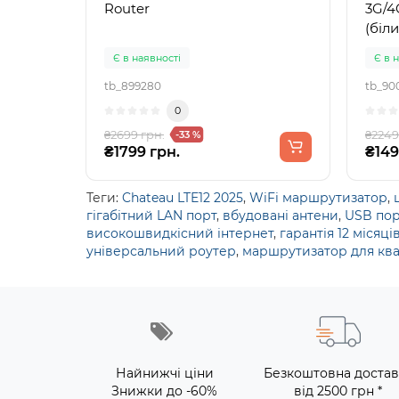
Router
3G/4
(біли
Є в наявності
Є в 
tb_899280
tb_90
0
₴2699 грн.
₴2249
-33 %
₴1799 грн.
₴149
Теги:
Chateau LTE12 2025
,
WiFi маршрутизатор
,
гігабітний LAN порт
,
вбудовані антени
,
USB пор
високошвидкісний інтернет
,
гарантія 12 місяці
універсальний роутер
,
маршрутизатор для кв
Найнижчі ціни
Безкоштовна достав
Знижки до -60%
від 2500 грн *