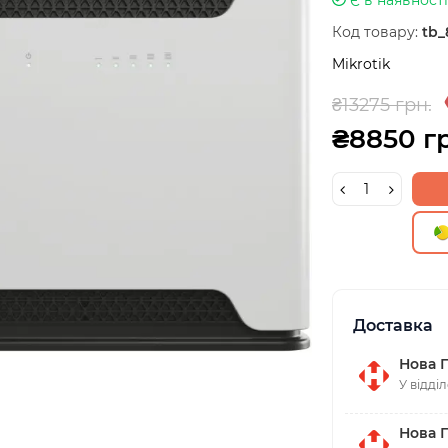
Код товару:
tb_
Mikrotik
₴13275 грн.
₴8850 г
Доставка
Нова 
У відді
Нова 