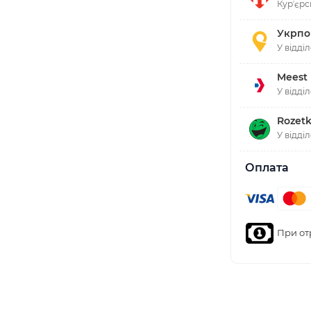
Курʼєрс
Укрпо
У відді
Meest
У відді
Rozetk
У відді
Оплата
При от