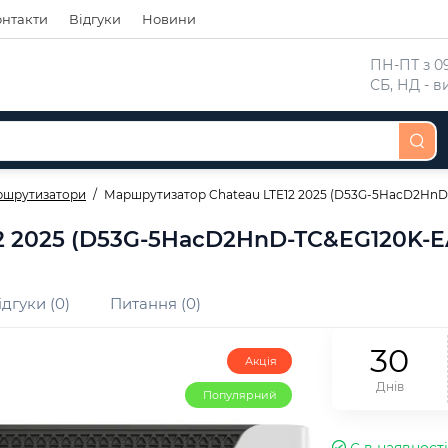
онтакти
Відгуки
Новини
 ПН-ПТ з 09
 СБ, НД - 
шрутизатори
Маршрутизатор Chateau LTE12 2025 (D53G-5HacD2HnD
2 2025 (D53G-5HacD2HnD-TC&EG120K-E
ідгуки (0)
Питання (0)
3
0
Акція
Днів
Популярний
Є в наявності