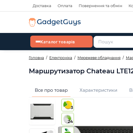
Доставка
Оплата
Повернення та обмін
К
Каталог товарів
Головна
Електроніка
Мережеве обладнання
Мар
Маршрутизатор Chateau LTE1
Все про товар
Характеристики
В
3
24