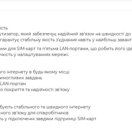
ість
тизатор, який забезпечує надійний зв’язок на швидкості до 
він гарантує стабільну якість з’єднання навіть у найбільш зав
 для SIM-карт та п'ятьма LAN-портами, що робить його іде
чкість у налаштуваннях мережі.
го інтернету в будь-якому місці
 вимогливих завдань
и LAN-портам
 покриття та надійності зв’язку
бують стабільного та швидкого інтернету
ного зв’язку для співробітників
ть у підключенні завдяки підтримці SIM-карт