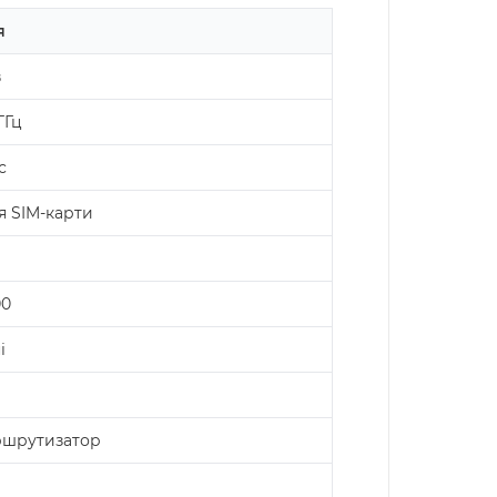
я
в
ГГц
с
я SIM-карти
00
і
ршрутизатор