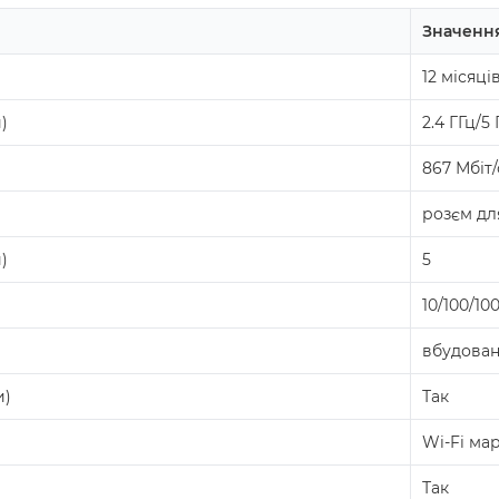
Значенн
12 місяці
)
2.4 ГГц/5 
867 Мбіт/
розєм дл
)
5
10/100/10
вбудован
и)
Так
Wi-Fi ма
Так