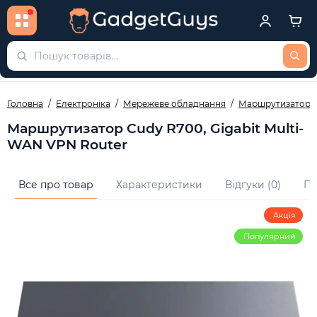
Головна
Електроніка
Мережеве обладнання
Маршрутизатори
Маршрутизатор Cudy R700, Gigabit Multi-
WAN VPN Router
Все про товар
Характеристики
Відгуки (0)
Пи
Акція
Популярний