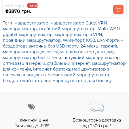
₴5805 грн.
-33 %
₴3870 грн.
Теги:
маршрутизатор
,
маршрутизатор Cudy
,
VPN
маршрутизатор
,
гігабітний маршрутизатор
,
Multi-WAN
,
gigabit маршрутизатор
,
маршрутизатор з VPN
,
провідний маршрутизатор
,
WAN-порт 1000
,
LAN-порти 4
,
бездротова антенна
,
без USB порту
,
24 місяці гарантії
,
маршрутизатор для офісу
,
маршрутизатор для дому
,
маршрутизатор без антени
,
потужний маршрутизатор
,
оптимізація мережі
,
стабільний інтернет
,
маршрутизатор
для компаній
,
інтернет-безпека
,
маршрутизатор з
високою швидкістю
,
економічний маршрутизатор
,
бездротовий інтернет
,
маршрутизатор для бізнесу
Найнижчі ціни
Безкоштовна доставка
Знижки до -60%
від 2500 грн *