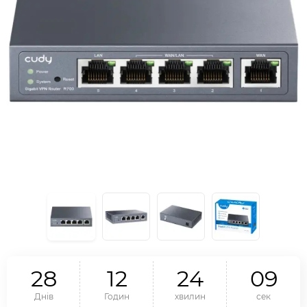
2
8
1
2
2
4
0
9
Днів
Годин
хвилин
сек