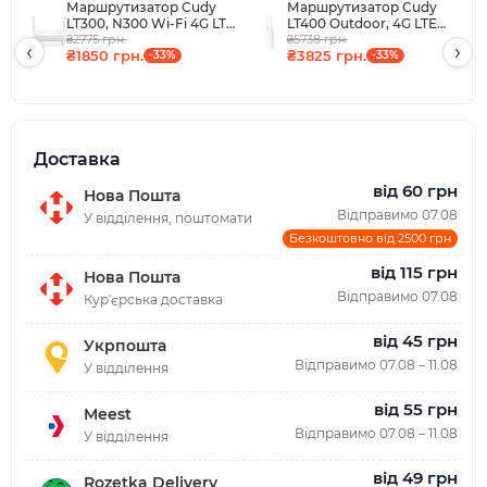
Маршрутизатор Cudy
Маршрутизатор Cudy
LT300, N300 Wi-Fi 4G LTE
LT400 Outdoor, 4G LTE
₴2775 грн.
Cat4 Mini Router
Cat 4 N300 Wi-Fi Router
₴5738 грн.
‹
›
₴1850 грн.
₴3825 грн.
-33%
-33%
Доставка
від 60 грн
Нова Пошта
Відправимо 07.08
У відділення, поштомати
Безкоштовно від 2500 грн
від 115 грн
Нова Пошта
Відправимо 07.08
Курʼєрська доставка
від 45 грн
Укрпошта
Відправимо 07.08 – 11.08
У відділення
від 55 грн
Meest
Відправимо 07.08 – 11.08
У відділення
від 49 грн
Rozetka Delivery