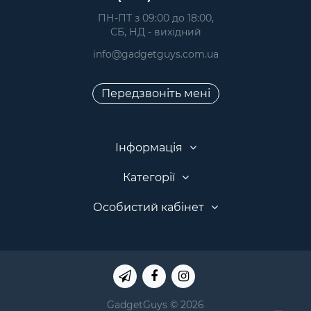
 ПН-ПТ з 09:00 до 18:00, 
 СБ, НД - вихідний
info@gadgetguys.com.ua
Передзвоніть мені
Інформація
Категорії
Особистий кабінет
GadgetGuys © 2026