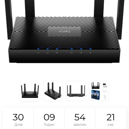
3
0
0
9
5
4
2
1
Днів
Годин
хвилин
сек