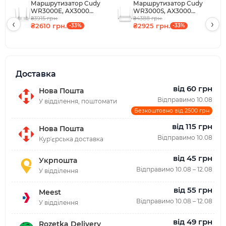
Маршрутизатор Cudy
Маршрутизатор Cudy
WR3000E, AX3000
WR3000S, AX3000
Gigabit Wi-Fi 6 Mesh
₴3915 грн.
Gigabit Wi-Fi 6 Mesh
₴4388 грн.
‹
›
₴2610 грн.
₴2925 грн.
Router
-33%
Router
-33%
Доставка
від 60 грн
Нова Пошта
Відправимо 10.08
У відділення, поштомати
Безкоштовно від 2500 грн
від 115 грн
Нова Пошта
Відправимо 10.08
Курʼєрська доставка
від 45 грн
Укрпошта
Відправимо 10.08 – 12.08
У відділення
від 55 грн
Meest
Відправимо 10.08 – 12.08
У відділення
від 49 грн
Rozetka Delivery