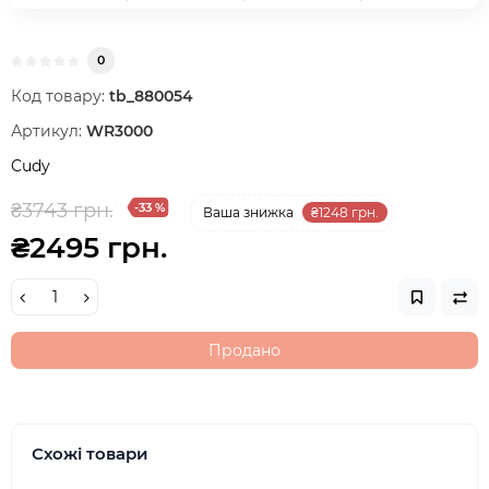
0
Код товару:
tb_880054
Артикул:
WR3000
Cudy
₴3743 грн.
-33 %
Ваша знижка
₴1248 грн.
₴2495 грн.
Продано
Схожі товари