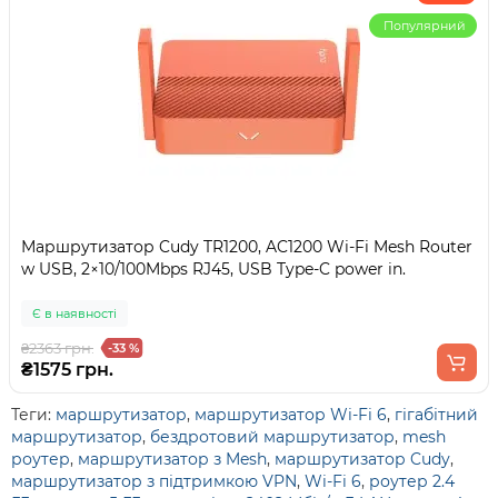
Популярний
Маршрутизатор Cudy TR1200, AC1200 Wi-Fi Mesh Router
w USB, 2×10/100Mbps RJ45, USB Type-C power in.
Є в наявності
₴2363 грн.
-33 %
₴1575 грн.
Теги:
маршрутизатор
,
маршрутизатор Wi-Fi 6
,
гігабітний
маршрутизатор
,
бездротовий маршрутизатор
,
mesh
роутер
,
маршрутизатор з Mesh
,
маршрутизатор Cudy
,
маршрутизатор з підтримкою VPN
,
Wi-Fi 6
,
роутер 2.4