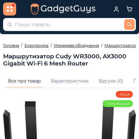
Головна
Електроніка
Мережеве обладнання
Маршрутизатори
Маршрутизатор Cudy WR3000, AX3000
Gigabit Wi-Fi 6 Mesh Router
Все про товар
Характеристики
Відгуки (0)
Пи
Акція
Популярний