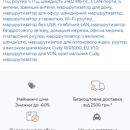
ГГц
,
роутер 5 ГГц
,
швидкість 2402 Мбіт/с
,
3 LAN порти
,
4
антени
,
зовнішні антени
,
маршрутизатор для дому
,
маршрутизатор для офісу
,
швидкісний маршрутизатор
,
маршрутизатор з гарантією
,
Wi-Fi роутер
,
маршрутизатор без USB
,
гігабітний LAN
,
маршрутизатор
бездротового зв'язку
,
домашня мережа
,
офісна мережа
,
платаєсний роутер
,
маршрутизатор з великою
швидкістю
,
маршрутизатор для потокового відео
,
роутер
з високим діапазоном
,
Cudy WR3000_EU V1.0
,
маршрутизатор для VPN
,
оригінальний Cudy
маршрутизатор
Найнижчі ціни
Безкоштовна доставка
Знижки до -60%
від 2500 грн *