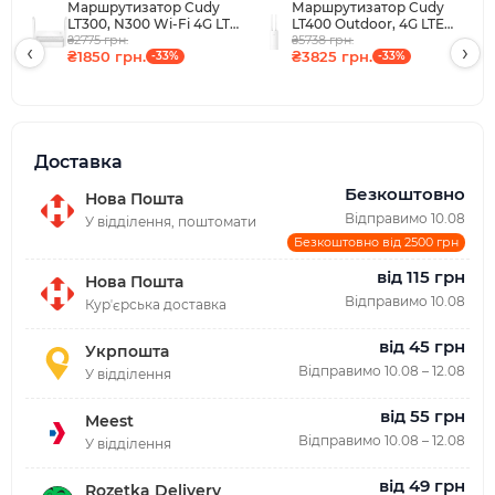
Маршрутизатор Cudy
Маршрутизатор Cudy
LT300, N300 Wi-Fi 4G LTE
LT400 Outdoor, 4G LTE
₴2775 грн.
Cat4 Mini Router
Cat 4 N300 Wi-Fi Router
₴5738 грн.
‹
›
₴1850 грн.
₴3825 грн.
-33%
-33%
Доставка
Безкоштовно
Нова Пошта
Відправимо 10.08
У відділення, поштомати
Безкоштовно від 2500 грн
від 115 грн
Нова Пошта
Відправимо 10.08
Курʼєрська доставка
від 45 грн
Укрпошта
Відправимо 10.08 – 12.08
У відділення
від 55 грн
Meest
Відправимо 10.08 – 12.08
У відділення
від 49 грн
Rozetka Delivery