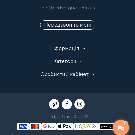
info@gadgetguys.com.ua
Передзвоніть мені
Інформація
Категорії
Особистий кабінет
GadgetGuys © 2026