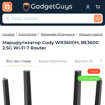
Головна
Електроніка
Мережеве обладнання
Маршрутизатори
Маршрутизатор Cudy WR3600H, BE3600
2.5G Wi-Fi 7 Router
Все про товар
Характеристики
Відгуки (0)
Пи
Акція
Популярний