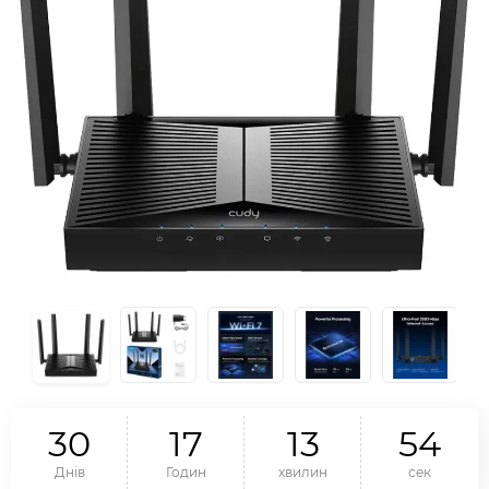
3
0
1
7
1
3
5
4
Днів
Годин
хвилин
сек