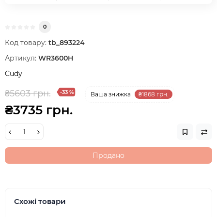
0
Код товару:
tb_893224
Артикул:
WR3600H
Cudy
₴5603 грн.
-33 %
Ваша знижка
₴1868 грн.
₴3735 грн.
Продано
Схожі товари