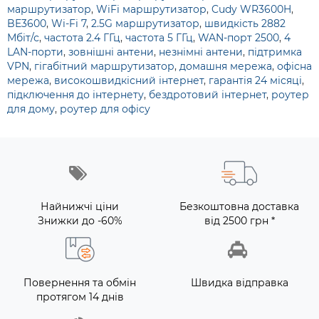
маршрутизатор
,
WiFi маршрутизатор
,
Cudy WR3600H
,
BE3600
,
Wi-Fi 7
,
2.5G маршрутизатор
,
швидкість 2882
Мбіт/с
,
частота 2.4 ГГц
,
частота 5 ГГц
,
WAN-порт 2500
,
4
LAN-порти
,
зовнішні антени
,
незнімні антени
,
підтримка
VPN
,
гігабітний маршрутизатор
,
домашня мережа
,
офісна
мережа
,
високошвидкісний інтернет
,
гарантiя 24 місяці
,
підключення до інтернету
,
бездротовий інтернет
,
роутер
для дому
,
роутер для офісу
Найнижчі ціни
Безкоштовна доставка
Знижки до -60%
від 2500 грн *
Повернення та обмін
Швидка відправка
протягом 14 днів