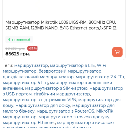
Маршрутизатор Mikrotik L009UiGS-RM, 800MHz CPU,
512MB RAM, 128MB NAND, 8x1G Ethernet ports,1xSFP (2.
Є в наявності
₴8438 грн.
-33 %
₴5625 грн.
Теги:
маршрутизатор
,
маршрутизатор з LTE
,
WiFi
маршрутизатор
,
бездротовий маршрутизатор
,
двохдіапазонний маршрутизатор
,
маршрутизатор 2.4 ГГц
,
маршрутизатор 5 ГГц
,
маршрутизатор з зовнішніми
антенами
,
маршрутизатор з SIM-картою
,
маршрутизатор
з USB портом
,
гігабітний маршрутизатор
,
маршрутизатор з підтримкою VPN
,
маршрутизатор для
дому
,
маршрутизатор для офісу
,
маршрутизатор для
малого бізнесу
,
маршрутизатор з RouterOS
,
MikroTik
маршрутизатор
,
маршрутизатор з точкою доступу
,
маршрутизатор Ethernet
,
маршрутизатор з високою