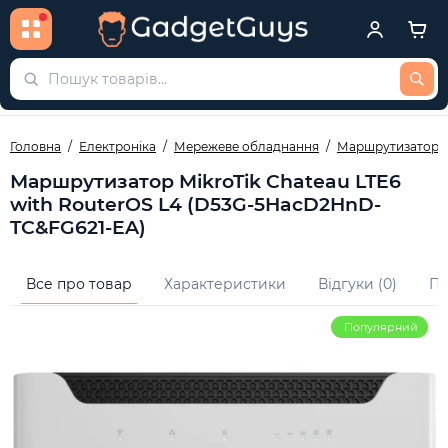
Головна
Електроніка
Мережеве обладнання
Маршрутизатори
Маршрутизатор MikroTik Chateau LTE6
with RouterOS L4 (D53G-5HacD2HnD-
TC&FG621-EA)
Все про товар
Характеристики
Відгуки (0)
Пи
Популярний