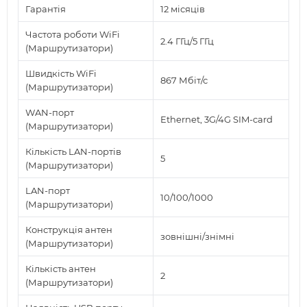
Гарантія
12 місяців
Частота роботи WiFi
2.4 ГГц/5 ГГц
(Маршрутизатори)
Швидкість WiFi
867 Мбіт/с
(Маршрутизатори)
WAN-порт
Ethernet, 3G/4G SIM-card
(Маршрутизатори)
Кількість LAN-портів
5
(Маршрутизатори)
LAN-порт
10/100/1000
(Маршрутизатори)
Конструкція антен
зовнішні/знімні
(Маршрутизатори)
Кількість антен
2
(Маршрутизатори)