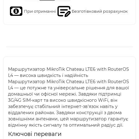
При отриманні
Безготівковий розрахунок
Маршрутизатор MikroTik Chateau LTE6 with RouterOS
L4 — висока швидкість і надійність
Маршрутизатор MikroTik Chateau LTE6 with RouterOS
L4 — це потужне та універсальне рішення для вашої
домашньої чи офісної мережі. Завдяки підтримці
3G/4G SIM-карт та високо швидкісного WiFi, він
забезпечує стабільний інтернет-зв'язок навіть у
віддалених районах. Завдяки конструкції з двома
зовнішніми антенами, цей маршрутизатор гарантує
відмінну якість сигналу та оптимальний радіус дії.
Ключові переваги