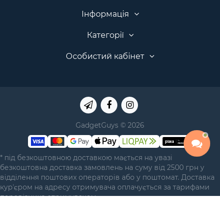
Інформація
Категорії
Особистий кабінет
GadgetGuys © 2026
* під безкоштовною доставкою мається на увазі
безкоштовна доставка замовлень на суму від 2500 грн у
відділення поштових операторів або у поштомат. Доставка
курʼєром на адресу отримувача оплачується за тарифами
перевізника отримувачем.