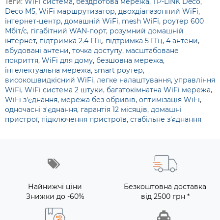
Теги:
WiFi система
,
бездротова мережа
,
TP-LINK Deco
,
Deco M5
,
WiFi маршрутизатор
,
двохдіапазонний WiFi
,
інтернет-центр
,
домашній WiFi
,
mesh WiFi
,
роутер 600
Мбіт/с
,
гігабітний WAN-порт
,
розумний домашній
інтернет
,
підтримка 2.4 ГГц
,
підтримка 5 ГГц
,
4 антени
,
вбудовані антени
,
точка доступу
,
масштабоване
покриття
,
WiFi для дому
,
безшовна мережа
,
інтелектуальна мережа
,
smart роутер
,
високошвидкісний WiFi
,
легке налаштування
,
управління
WiFi
,
WiFi система 2 штуки
,
багатокімнатна WiFi мережа
,
WiFi з'єднання
,
мережа без обривів
,
оптимізація WiFi
,
одночасні з'єднання
,
гарантія 12 місяців
,
домашні
пристрої
,
підключення пристроїв
,
стабільне з'єднання
Найнижчі ціни
Безкоштовна доставка
Знижки до -60%
від 2500 грн *