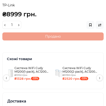
TP-Link
₴8999 грн.
Продано
Схожі товари
Система WiFi Cudy
Система WiFi Cudy
M1200(1-pack), AC1200
M1200(2-pack), AC1200
Wi-Fi Mesh Solution
₴1992 грн.
Wi-Fi Mesh Solution
₴3780 грн.
‹
›
₴1328 грн.
₴2520 грн.
-33%
-33%
Доставка