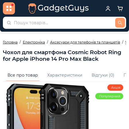
Головна
Електроніка
Аксесуари для телефонів та планшетів
Ч
Чохол для смартфона Cosmic Robot Ring
for Apple iPhone 14 Pro Max Black
Все про товар
Характеристики
Відгуки (0)
Пи
Акція
Популярний