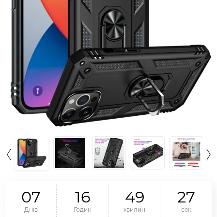
0
7
1
6
4
9
2
6
Днів
Годин
хвилин
сек