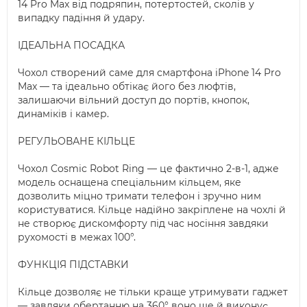
14 Pro Max від подряпин, потертостей, сколів у
випадку падіння й удару.
ІДЕАЛЬНА ПОСАДКА
Чохол створений саме для смартфона iPhone 14 Pro
Max — та ідеально обтікає його без люфтів,
залишаючи вільний доступ до портів, кнопок,
динаміків і камер.
РЕГУЛЬОВАНЕ КІЛЬЦЕ
Чохол Cosmic Robot Ring — це фактично 2-в-1, адже
модель оснащена спеціальним кільцем, яке
дозволить міцно тримати телефон і зручно ним
користуватися. Кільце надійно закріплене на чохлі й
не створює дискомфорту під час носіння завдяки
рухомості в межах 100°.
ФУНКЦІЯ ПІДСТАВКИ
Кільце дозволяє не тільки краще утримувати гаджет
— завдяки обертанню на 360° воно ще й виконує