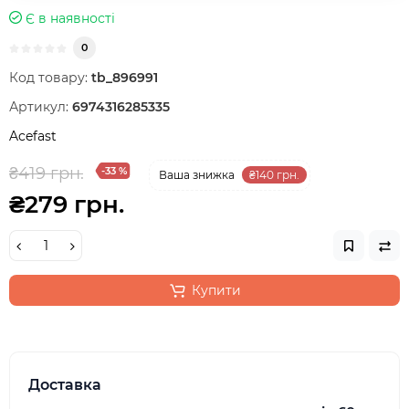
Є в наявності
0
Код товару:
tb_896991
Артикул:
6974316285335
Acefast
₴419 грн.
-33 %
Ваша знижка
₴140 грн.
₴279 грн.
Купити
Доставка