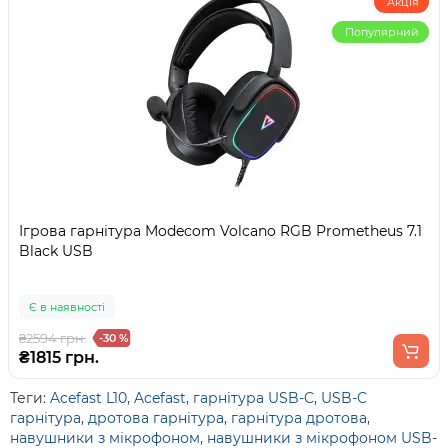
Акція
Популярний
Ігрова гарнітура Modecom Volcano RGB Prometheus 7.1
Black USB
Є в наявності
₴2594 грн.
-30 %
₴1815 грн.
Теги:
Acefast L10
,
Acefast
,
гарнітура USB-C
,
USB-C
гарнітура
,
дротова гарнітура
,
гарнітура дротова
,
навушники з мікрофоном
,
навушники з мікрофоном USB-