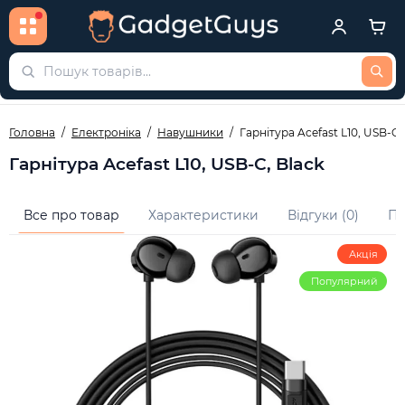
Головна
Електроніка
Навушники
Гарнітура Acefast L10, USB-C,
Гарнітура Acefast L10, USB-C, Black
Все про товар
Характеристики
Відгуки (0)
Пи
Акція
Популярний