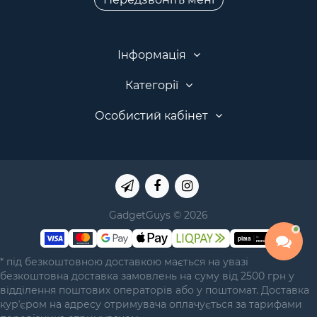
Інформація
Категорії
Особистий кабінет
GadgetGuys © 2026
* під безкоштовною доставкою мається на увазі
безкоштовна доставка замовлень на суму від 2500 грн у
відділення поштових операторів або у поштомат. Доставка
курʼєром на адресу отримувача оплачується за тарифами