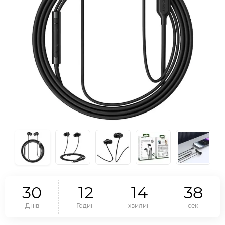
3
0
1
2
1
4
3
7
Днів
Годин
хвилин
сек