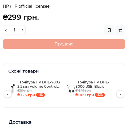
HP (HP official licensee)
₴299 грн.
Продано
Схожі товари
Гарнітура HP DHE-7003
Гарнітура HP DHE-
3,5 мм Volume Control
8000,USB, Black
Black
₴364 грн.
₴1649 грн.
‹
›
₴323 грн.
₴1109 грн.
-11%
-33%
Доставка