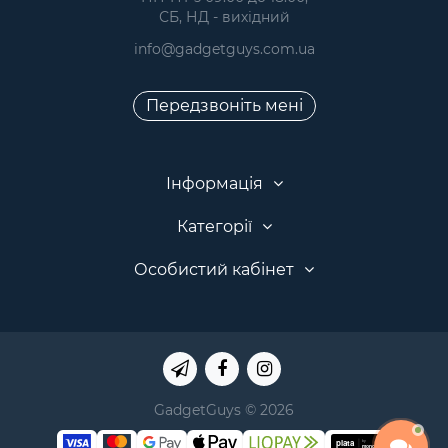
 СБ, НД - вихідний
info@gadgetguys.com.ua
Передзвоніть мені
Інформація
Категорії
Особистий кабінет
GadgetGuys © 2026