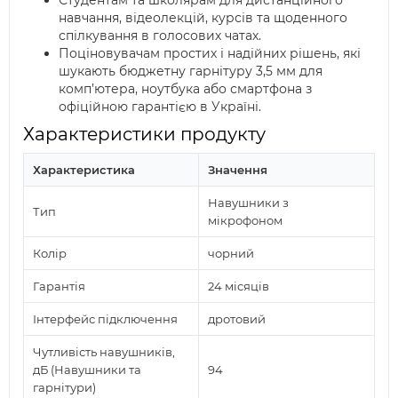
Студентам та школярам для дистанційного
навчання, відеолекцій, курсів та щоденного
спілкування в голосових чатах.
Поціновувачам простих і надійних рішень, які
шукають бюджетну гарнітуру 3,5 мм для
комп’ютера, ноутбука або смартфона з
офіційною гарантією в Україні.
Характеристики продукту
Характеристика
Значення
Навушники з
Тип
мікрофоном
Колір
чорний
Гарантія
24 місяців
Інтерфейс підключення
дротовий
Чутливість навушників,
дБ (Навушники та
94
гарнітури)