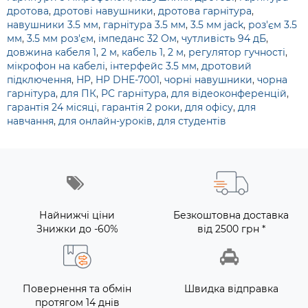
дротова
,
дротові навушники
,
дротова гарнітура
,
навушники 3.5 мм
,
гарнітура 3.5 мм
,
3.5 мм jack
,
роз'єм 3.5
мм
,
3.5 мм роз'єм
,
імпеданс 32 Ом
,
чутливість 94 дБ
,
довжина кабеля 1
,
2 м
,
кабель 1
,
2 м
,
регулятор гучності
,
мікрофон на кабелі
,
інтерфейс 3.5 мм
,
дротовий
підключення
,
HP
,
HP DHE-7001
,
чорні навушники
,
чорна
гарнітура
,
для ПК
,
PC гарнітура
,
для відеоконференцій
,
гарантія 24 місяці
,
гарантія 2 роки
,
для офісу
,
для
навчання
,
для онлайн-уроків
,
для студентів
Найнижчі ціни
Безкоштовна доставка
Знижки до -60%
від 2500 грн *
Повернення та обмін
Швидка відправка
протягом 14 днів