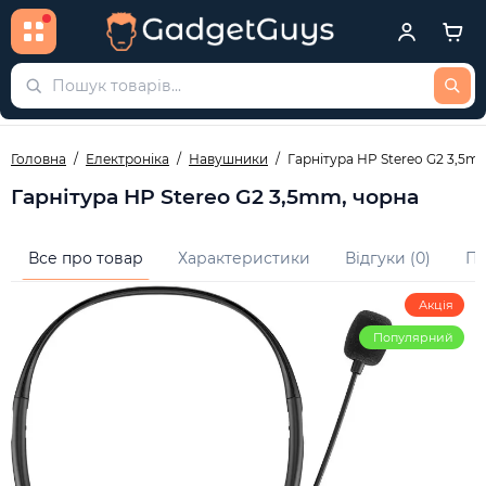
Головна
Електроніка
Навушники
Гарнітура HP Stereo G2 3,5m
Гарнітура HP Stereo G2 3,5mm, чорна
Все про товар
Характеристики
Відгуки (0)
Пи
Акція
Популярний