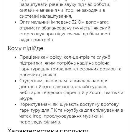
налаштувати рівень звуку під час роботи,
онлайн-навчання чи ігор, не заходячи в
системні налаштування.
Оптимальний імпеданс 32 Ом допомагає
отримати збалансовану гучність і якісний
стереозвук при підключенні до більшості
аудіопристроїв.
Кому підійде
Працівникам офісу, кол-центрів та служб
підтримки, яким потрібна надійна офісна
гарнітура для тривалих телефонних розмов та
робочих дзвінків.
Студентам, школярам та викладачам для
дистанційного навчання, онлайн-уроків,
вебінарів і відеоконференцій у Zoom, Teams чи
Skype.
Користувачам, які шукають доступну дротову
гарнітуру для ПК та ноутбука для спілкування в
чатах, ігор, прослуховування музики й
перегляду фільмів.
Характеристики продукту