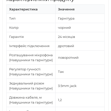
Характеристика
Значення
Тип
Гарнітура
Колір
чорний
Гарантія
24 місяців
Інтерфейс підключення
дротовий
Розташування мікрофона
поворотний
(Навушники та гарнітури)
Регулятор гучності
Так
(Навушники та гарнітури)
Зєднувальний розєм
3.5mm jack
(Навушники та гарнітури)
Довжина кабеля, м
1,2
(Навушники та гарнітури)