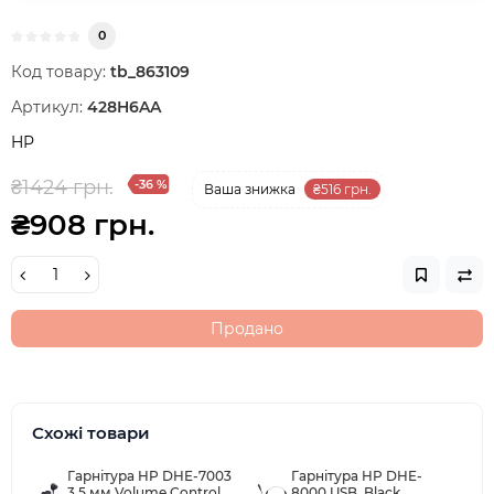
0
Код товару:
tb_863109
Артикул:
428H6AA
HP
₴1424 грн.
-36 %
Ваша знижка
₴516 грн.
₴908 грн.
Продано
Схожі товари
Гарнітура HP DHE-7003
Гарнітура HP DHE-
3,5 мм Volume Control
8000,USB, Black