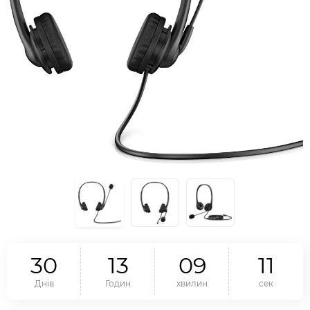
3
0
1
3
0
9
1
1
Днів
Годин
хвилин
сек