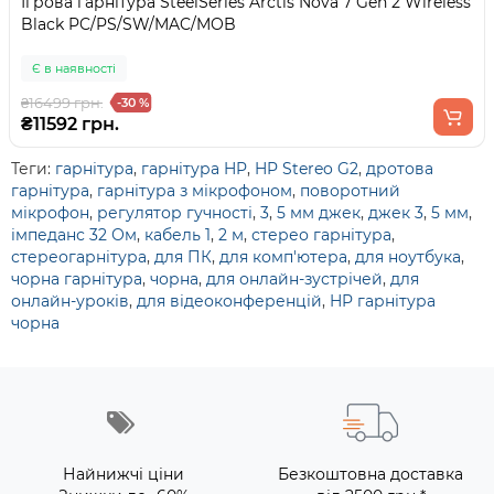
Ігрова гарнітура SteelSeries Arctis Nova 7 Gen 2 Wireless
Black PC/PS/SW/MAC/MOB
Є в наявності
₴16499 грн.
-30 %
₴11592 грн.
Теги:
гарнітура
,
гарнітура HP
,
HP Stereo G2
,
дротова
гарнітура
,
гарнітура з мікрофоном
,
поворотний
мікрофон
,
регулятор гучності
,
3
,
5 мм джек
,
джек 3
,
5 мм
,
імпеданс 32 Ом
,
кабель 1
,
2 м
,
стерео гарнітура
,
стереогарнітура
,
для ПК
,
для комп'ютера
,
для ноутбука
,
чорна гарнітура
,
чорна
,
для онлайн-зустрічей
,
для
онлайн-уроків
,
для відеоконференцій
,
HP гарнітура
чорна
Найнижчі ціни
Безкоштовна доставка