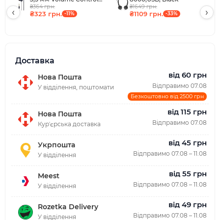
Black
₴364 грн.
₴1649 грн.
‹
›
₴323 грн.
₴1109 грн.
-11%
-33%
Доставка
від 60 грн
Нова Пошта
Відправимо 07.08
У відділення, поштомати
Безкоштовно від 2500 грн
від 115 грн
Нова Пошта
Відправимо 07.08
Курʼєрська доставка
від 45 грн
Укрпошта
Відправимо 07.08 – 11.08
У відділення
від 55 грн
Meest
Відправимо 07.08 – 11.08
У відділення
від 49 грн
Rozetka Delivery
Відправимо 07.08 – 11.08
У відділення