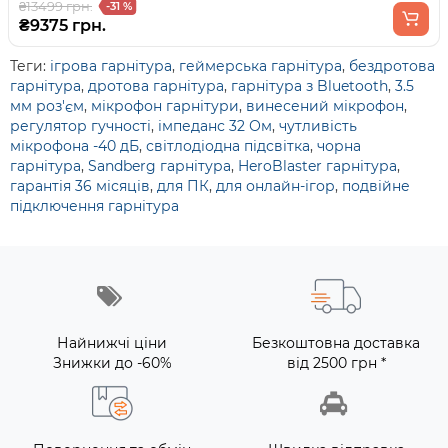
₴13499 грн.
-31 %
₴9375 грн.
Теги:
ігрова гарнітура
,
геймерська гарнітура
,
бездротова
гарнітура
,
дротова гарнітура
,
гарнітура з Bluetooth
,
3.5
мм роз'єм
,
мікрофон гарнітури
,
винесений мікрофон
,
регулятор гучності
,
імпеданс 32 Ом
,
чутливість
мікрофона -40 дБ
,
світлодіодна підсвітка
,
чорна
гарнітура
,
Sandberg гарнітура
,
HeroBlaster гарнітура
,
гарантія 36 місяців
,
для ПК
,
для онлайн-ігор
,
подвійне
підключення гарнітура
Найнижчі ціни
Безкоштовна доставка
Знижки до -60%
від 2500 грн *