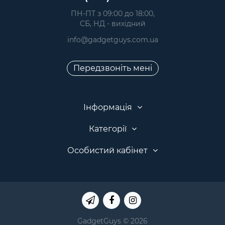
 ПН-ПТ з 09:00 до 18:00, 
 СБ, НД - вихідний
info@gadgetguys.com.ua
Передзвоніть мені
Інформація
Категорії
Особистий кабінет
GadgetGuys © 2026