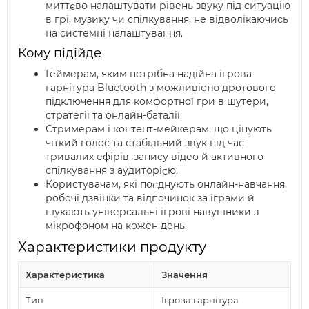
миттєво налаштувати рівень звуку під ситуацію
в грі, музику чи спілкування, не відволікаючись
на системні налаштування.
Кому підійде
Геймерам, яким потрібна надійна ігрова
гарнітура Bluetooth з можливістю дротового
підключення для комфортної гри в шутери,
стратегії та онлайн-баталії.
Стримерам і контент-мейкерам, що цінують
чіткий голос та стабільний звук під час
тривалих ефірів, запису відео й активного
спілкування з аудиторією.
Користувачам, які поєднують онлайн-навчання,
робочі дзвінки та відпочинок за іграми й
шукають універсальні ігрові навушники з
мікрофоном на кожен день.
Характеристики продукту
Характеристика
Значення
Тип
Ігрова гарнітура