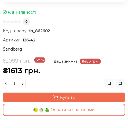
Є в наявності
0
Код товару:
tb_862602
Артикул:
126-42
Sandberg
₴2099 грн.
-23 %
Ваша знижка
₴486 грн.
₴1613 грн.
Купити
Оплатити частинами