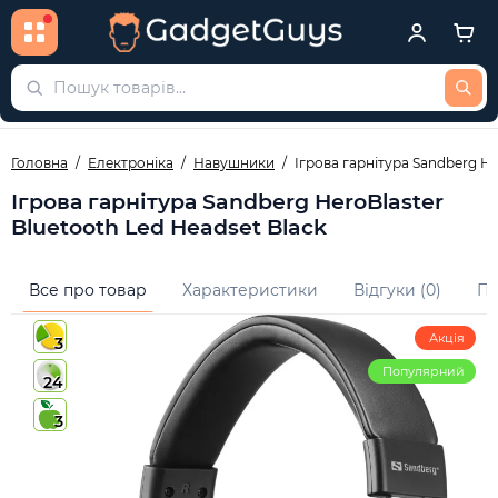
Головна
Електроніка
Навушники
Ігрова гарнітура Sandberg He
Ігрова гарнітура Sandberg HeroBlaster
Bluetooth Led Headset Black
Все про товар
Характеристики
Відгуки (0)
Пи
Акція
3
Популярний
24
3