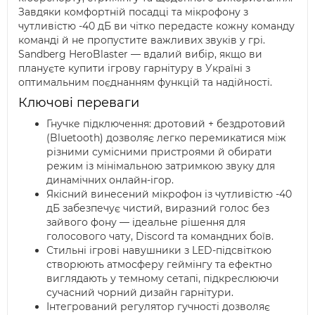
Завдяки комфортній посадці та мікрофону з
чутливістю -40 дБ ви чітко передасте кожну команду
команді й не пропустите важливих звуків у грі.
Sandberg HeroBlaster — вдалий вибір, якщо ви
плануєте купити ігрову гарнітуру в Україні з
оптимальним поєднанням функцій та надійності.
Ключові переваги
Гнучке підключення: дротовий + бездротовий
(Bluetooth) дозволяє легко перемикатися між
різними сумісними пристроями й обирати
режим із мінімальною затримкою звуку для
динамічних онлайн-ігор.
Якісний винесений мікрофон із чутливістю -40
дБ забезпечує чистий, виразний голос без
зайвого фону — ідеальне рішення для
голосового чату, Discord та командних боїв.
Стильні ігрові навушники з LED-підсвіткою
створюють атмосферу геймінгу та ефектно
виглядають у темному сетапі, підкреслюючи
сучасний чорний дизайн гарнітури.
Інтегрований регулятор гучності дозволяє