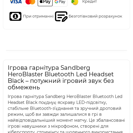
Кредит
При отриманні
Безготівковий розрахунок
Ігрова гарнітура Sandberg
HeroBlaster Bluetooth Led Headset
Black – потужний ігровий звук без
обмежень
Ігрова гарнітура Sandberg HeroBlaster Bluetooth Led
Headset Black поєднує яскраву LED-підсвітку,
стабільне Bluetooth-з’єднання та зручний дротовий
режим, щоб ви завжди залишалися в грі в
найвідповідальніший момент матчу. Це збалансовані
ігрові навушники з мікрофоном, створені для
кіберспорту, стримінгу та щоденного використання.