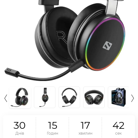
3
0
1
5
1
7
4
1
Днів
Годин
хвилин
сек