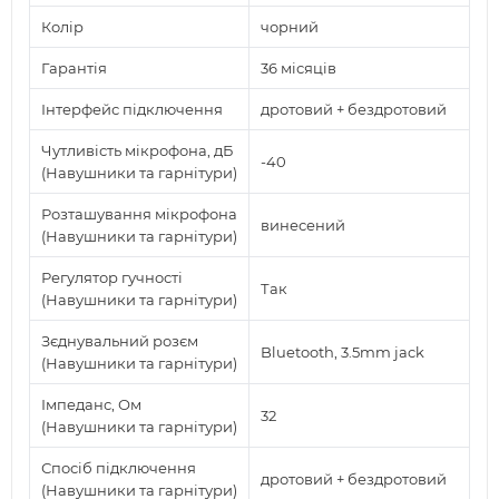
Колір
чорний
Гарантія
36 місяців
Інтерфейс підключення
дротовий + бездротовий
Чутливість мікрофона, дБ
-40
(Навушники та гарнітури)
Розташування мікрофона
винесений
(Навушники та гарнітури)
Регулятор гучності
Так
(Навушники та гарнітури)
Зєднувальний розєм
Bluetooth, 3.5mm jack
(Навушники та гарнітури)
Імпеданс, Ом
32
(Навушники та гарнітури)
Спосіб підключення
дротовий + бездротовий
(Навушники та гарнітури)